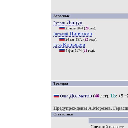
Запасные
Лящук
Руслан
21-ноя-1974
(
20
лет).
Пиняскин
Виталий
24-авг-1972
(
22
года).
Кирьяков
Егор
4-фев-1974
(
21
год).
Тренеры
Долматов
15
(
46
лет).
: +5 =
Олег
Предупреждены А.Морозов, Гераси
Статистика
Средний возраст