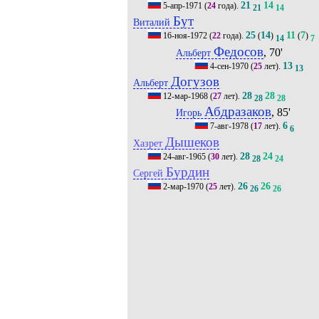
21
14
5-апр-1971
(
24
года).
21
14
Бут
Виталий
25
14
11
7
16-ноя-1972
(
22
года).
(
)
(
)
14
7
Федосов
, 70'
Альберт
13
4-сен-1970
(
25
лет).
13
Догузов
Альберт
28
28
12-мар-1968
(
27
лет).
28
28
Абдразаков
, 85'
Игорь
6
7-авг-1978
(
17
лет).
6
Дышеков
Хазрет
28
24
24-авг-1965
(
30
лет).
28
24
Бурдин
Сергей
26
26
2-мар-1970
(
25
лет).
26
26