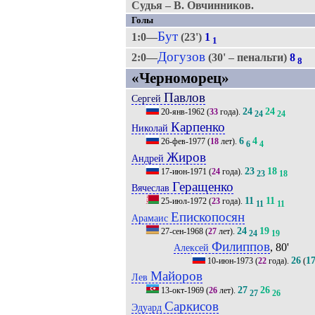
Судья – В. Овчинников.
Голы
Бут
1:0—
(23')
1
1
Догузов
2:0—
(30' – пенальти)
8
8
«Черноморец»
Павлов
Сергей
24
24
20-янв-1962
(
33
года).
24
24
Карпенко
Николай
6
4
26-фев-1977
(
18
лет).
6
4
Жиров
Андрей
23
18
17-июн-1971
(
24
года).
23
18
Геращенко
Вячеслав
11
11
25-июл-1972
(
23
года).
11
11
Епископосян
Арамаис
24
19
27-сен-1968
(
27
лет).
24
19
Филиппов
, 80'
Алексей
26
1
10-июн-1973
(
22
года).
(
Майоров
Лев
27
26
13-окт-1969
(
26
лет).
27
26
Саркисов
Эдуард