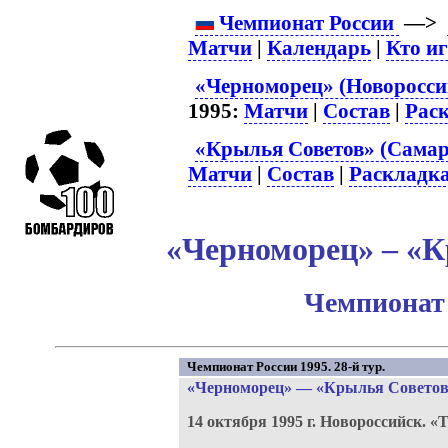
Чемпионат России
—>
Матчи
|
Календарь
|
Кто и
«Черноморец» (Новороссий
1995:
Матчи
|
Состав
|
Рас
«Крылья Советов» (Самар
Матчи
|
Состав
|
Раскладк
«Черноморец» – «К
Чемпионат 
Чемпионат России 1995. 28-й тур.
«Черноморец»
—
«Крылья Советов
14 октября 1995 г.
Новороссийск.
«Т