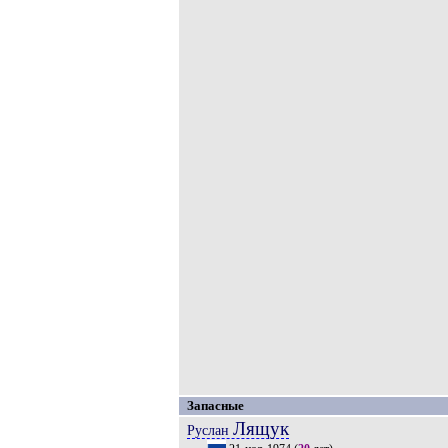
Запасные
Лящук
Руслан