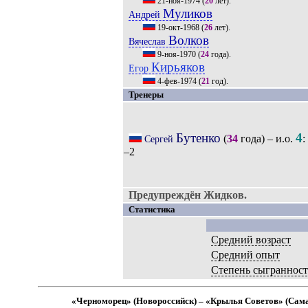
21-ноя-1974
(
20
лет).
Муликов
Андрей
19-окт-1968
(
26
лет).
Волков
Вячеслав
9-ноя-1970
(
24
года).
Кирьяков
Егор
4-фев-1974
(
21
год).
Тренеры
Бутенко
4
(
34
года) – и.о.
:
Сергей
–2
Предупреждён Жидков.
Статистика
Средний возраст
Средний опыт
Степень сыграннос
«Черноморец» (Новороссийск) – «Крылья Советов» (Сам