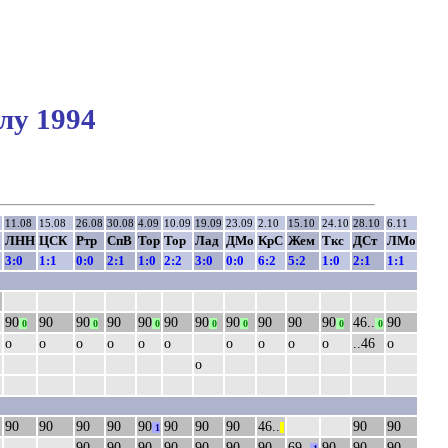
лу 1994
11.08
15.08
26.08
30.08
4.09
10.09
19.09
23.09
2.10
15.10
24.10
28.10
6.11
ЛНН
ЦСК
Ртр
СпВ
Тор
Тор
Лад
ДМо
КрС
Жем
Ткс
ДСт
ЛМо
3:0
1:1
0:0
2:1
1:0
2:2
3:0
0:0
6:2
5:2
1:0
2:1
1:1
90
90
90
90
90
90
90
90
90
90
90
46..
90
0
0
0
0
0
0
0
о
о
о
о
о
о
о
о
о
о
..46
о
о
90
90
90
90
90
90
90
90
46..
90
90
1
||
90
90
90
90
90
90
90
69..
90
90
90