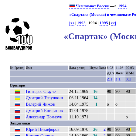
Чемпионат России
—>
1994
«Спартак» (Москва) в чемпионате Р
|<<
|
1993
| 1994 |
1995
|
>>|
«Спартак» (Москв
№
Гражд.
Имя
Дата рожд.
Игры
Голы
6.03
11.03
20.03
ДСт
Жем
ЛМо
2:1
3:1
3:1
Вратари
Гинтарас Стауче
24.12.1969
16
90
90
90
Дмитрий Тяпушкин
06.11.1964
14
Валерий Чижов
14.04.1975
1
о
о
Дмитрий Епифанов
31.01.1978
Александр Помазун
11.10.1971
о
Защитники
Юрий Никифоров
16.09.1970
26
2
90
90
90
||
Виктор Онопко
14.10.1969
26
2
90
90
90