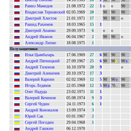
Рамиз Мамедов
21.08.1972
22
1
о
о
90
Владислав Тернавский
02.05.1969
20
90
90
90
Дмитрий Хлестов
21.01.1971
17
90
90
о
Рашид Рахимов
18.03.1965
15
1
Дмитрий Ананко
29.09.1973
6
о
о
Андрей Иванов
06.04.1967
2
90
90
о
Александр Липко
18.08.1975
1
Полузащитники
Илья Цымбаларь
17.06.1969
27
6
90
90
90
Андрей Пятницкий
27.09.1967
25
6
90
90
90
||
1
Андрей Тихонов
16.10.1970
20
9
о
Дмитрий Аленичев
20.10.1972
17
3
Валерий Карпин
02.02.1969
12
5
90
90
90
1
Игорь Ледяхов
22.05.1968
12
5
90
70..
90
2
Олег Надуда
23.02.1971
11
1
Валерий Кечинов
05.08.1974
9
3
Сергей Чудин
24.11.1973
6
1
Андрей Коновалов
13.09.1974
3
Юрий Сак
03.01.1967
2
Сергей Погодин
29.04.1968
1
Андрей Гашкин
06.12.1970