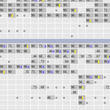
1
||
90
90
90
90
90
90
90
90
90
90
90
||
90
90
90
90
90
90
о
90
90
90
46..
72..
||
о
90
о
о
90
90
90
90
90
90
90
90
90
90
||
90
90
90
||
о
о
о
о
о
о
о
90
73..
90
90
90
73..
90
90
90
90
90
90
90
90
1
||
1
1
1
90
90
90
90
..46
90
90
90
..46
90
1
1
1
||
о
..46
68..
46..
68..
46..
46..
..58
..75
..67
90
||
о
46..
..73
о
..84
90
90
90
90
||
2
90
90
90
90
90
90
90
90
90
1
2
1
90
90
..35
73..
90
90
90
84..
88..
||
2
1
90
90
90
о
1
||
58..
46..
о
..73
..68
о
о
о
90
90
..72
||
..88
о
о
о
46..
о
о
90
о
о
||
90
о
о