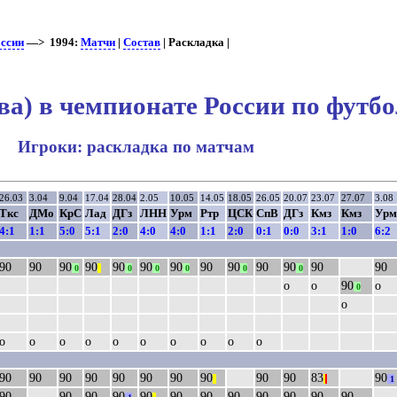
оссии
—> 1994:
Матчи
|
Состав
| Раскладка |
а) в чемпионате России по футбо
Игроки: раскладка по матчам
26.03
3.04
9.04
17.04
28.04
2.05
10.05
14.05
18.05
26.05
20.07
23.07
27.07
3.08
Ткс
ДМо
КрС
Лад
ДГз
ЛНН
Урм
Ртр
ЦСК
СпВ
ДГз
Кмз
Кмз
Урм
4:1
1:1
5:0
5:1
2:0
4:0
4:0
1:1
2:0
0:1
0:0
3:1
1:0
6:2
90
90
90
90
90
90
90
90
90
90
90
90
90
0
||
0
0
0
0
0
о
о
90
о
0
о
о
о
о
о
о
о
о
о
о
о
90
90
90
90
90
90
90
90
90
90
83
90
||
|
|
1
90
90
90
90
90
90
90
90
90
90
90
90