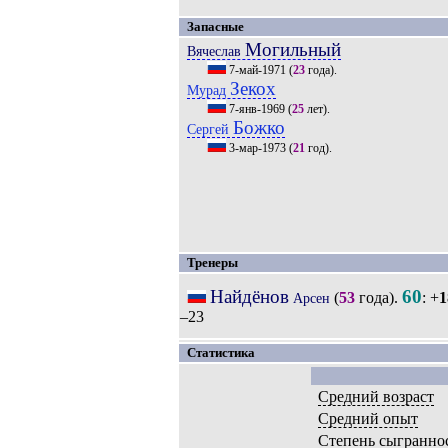
Запасные
Могильный
Вячеслав
7-май-1971
(
23
года).
Зекох
Мурад
7-янв-1969
(
25
лет).
Божко
Сергей
3-мар-1973
(
21
год).
Тренеры
Найдёнов
60
(
53
года).
: +
1
Арсен
–23
Статистика
Средний возраст
Средний опыт
Степень сыгранно