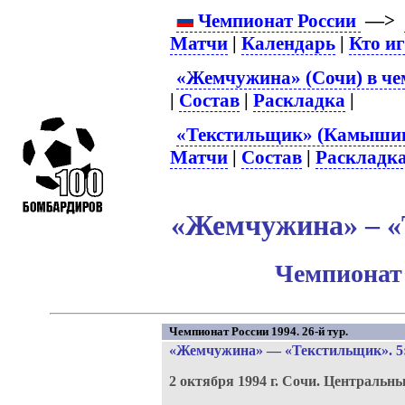
Чемпионат России
—>
Матчи
|
Календарь
|
Кто и
«Жемчужина» (Сочи) в че
|
Состав
|
Раскладка
|
«Текстильщик» (Камышин)
Матчи
|
Состав
|
Раскладк
«Жемчужина» – «
Чемпионат 
Чемпионат России 1994. 26-й тур.
«Жемчужина»
—
«Текстильщик»
. 5
2 октября 1994 г.
Сочи.
Центральны