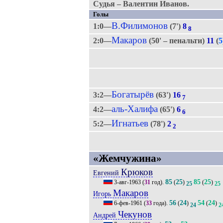
Судья – Валентин Иванов.
Голы
В.Филимонов
1:0—
(7')
8
8
Макаров
2:0—
(50' – пенальти)
11
(
5
Богатырёв
3:2—
(63')
16
7
аль-Халифа
4:2—
(65')
6
6
Игнатьев
5:2—
(78')
2
2
«Жемчужина»
Крюков
Евгений
85
25
85
25
3-авг-1963
(
31
год).
(
)
(
)
25
25
Макаров
Игорь
56
24
54
24
6-фев-1961
(
33
года).
(
)
(
)
24
2
Чекунов
Андрей