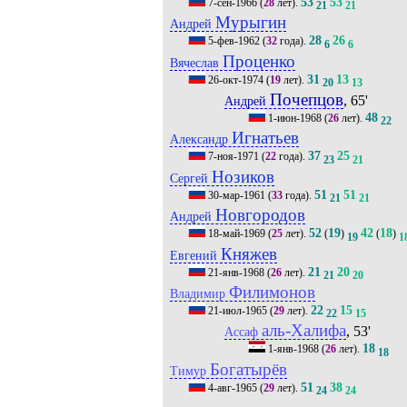
53
53
7-сен-1966
(
28
лет).
21
21
Мурыгин
Андрей
28
26
5-фев-1962
(
32
года).
6
6
Проценко
Вячеслав
31
13
26-окт-1974
(
19
лет).
20
13
Почепцов
, 65'
Андрей
48
1-июн-1968
(
26
лет).
22
Игнатьев
Александр
37
25
7-ноя-1971
(
22
года).
23
21
Нозиков
Сергей
51
51
30-мар-1961
(
33
года).
21
21
Новгородов
Андрей
52
19
42
18
18-май-1969
(
25
лет).
(
)
(
)
19
1
Княжев
Евгений
21
20
21-янв-1968
(
26
лет).
21
20
Филимонов
Владимир
22
15
21-июл-1965
(
29
лет).
22
15
аль-Халифа
, 53'
Ассаф
18
1-янв-1968
(
26
лет).
18
Богатырёв
Тимур
51
38
4-авг-1965
(
29
лет).
24
24