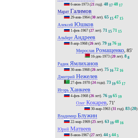
48
48
6-июн-1973
(
21
год).
17
17
Галимов
Марат
65
47
29-янв-1964
(
30
лет).
15
15
Юшков
Алексей
71
71
1-фев-1967
(
27
лет).
15
15
Андреев
Альберт
79
76
8-апр-1968
(
26
лет).
18
18
Ромащенко
, 85'
Мирослав
8
16-дек-1973
(
20
лет).
8
Ямлиханов
Радик
75
72
30-янв-1968
(
26
лет).
16
16
Нежелев
Дмитрий
73
65
27-фев-1970
(
24
года).
19
17
Ханкеев
Игорь
76
65
4-фев-1968
(
26
лет).
19
19
Кокарев
, 71'
Олег
83
20
30-мар-1963
(
31
год).
(
)
Блужин
Владимир
63
48
22-мар-1969
(
25
лет).
19
16
Матвеев
Юрий
44
44
8-июн-1967
(
27
лет).
5
5