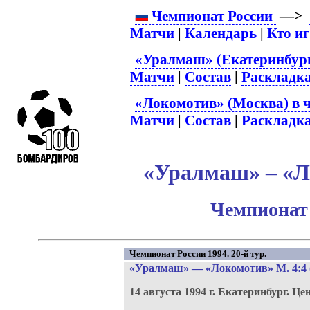
Чемпионат России
—>
Матчи
|
Календарь
|
Кто и
«Уралмаш» (Екатеринбург
Матчи
|
Состав
|
Раскладк
«Локомотив» (Москва) в 
Матчи
|
Состав
|
Раскладк
«Уралмаш» – «Л
Чемпионат 
Чемпионат России 1994. 20-й тур.
«Уралмаш»
—
«Локомотив» М
. 4:4
14 августа 1994 г.
Екатеринбург.
Цен