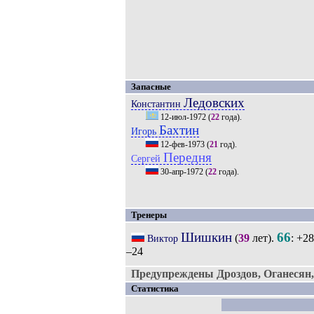
Запасные
Ледовских
Константин
12-июл-1972
(
22
года).
Бахтин
Игорь
12-фев-1973
(
21
год).
Передня
Сергей
30-апр-1972
(
22
года).
Тренеры
Шишкин
66
(
39
лет).
: +28
Виктор
–24
Предупреждены Дроздов, Оганесян,
Статистика