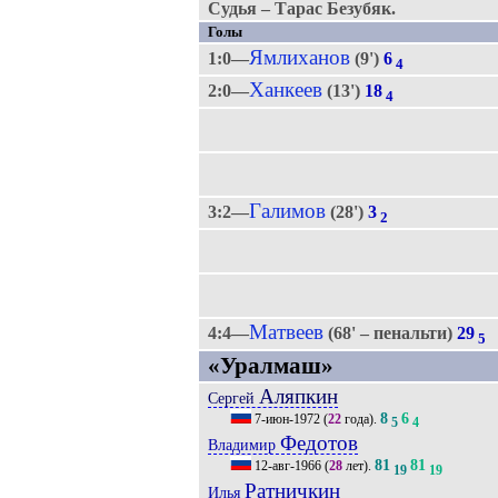
Судья – Тарас Безубяк.
Голы
Ямлиханов
1:0—
(9')
6
4
Ханкеев
2:0—
(13')
18
4
Галимов
3:2—
(28')
3
2
Матвеев
4:4—
(68' – пенальти)
29
5
«Уралмаш»
Аляпкин
Сергей
8
6
7-июн-1972
(
22
года).
5
4
Федотов
Владимир
81
81
12-авг-1966
(
28
лет).
19
19
Ратничкин
Илья