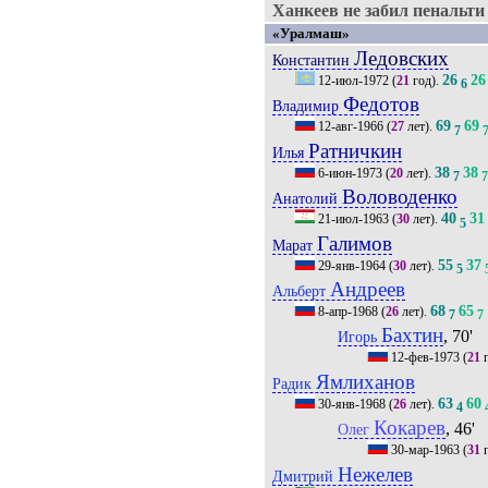
Ханкеев не забил пенальти (
«Уралмаш»
Ледовских
Константин
26
26
12-июл-1972
(
21
год).
6
Федотов
Владимир
69
69
12-авг-1966
(
27
лет).
7
Ратничкин
Илья
38
38
6-июн-1973
(
20
лет).
7
Воловоденко
Анатолий
40
31
21-июл-1963
(
30
лет).
5
Галимов
Марат
55
37
29-янв-1964
(
30
лет).
5
Андреев
Альберт
68
65
8-апр-1968
(
26
лет).
7
7
Бахтин
, 70'
Игорь
12-фев-1973
(
21
г
Ямлиханов
Радик
63
60
30-янв-1968
(
26
лет).
4
Кокарев
, 46'
Олег
30-мар-1963
(
31
г
Нежелев
Дмитрий