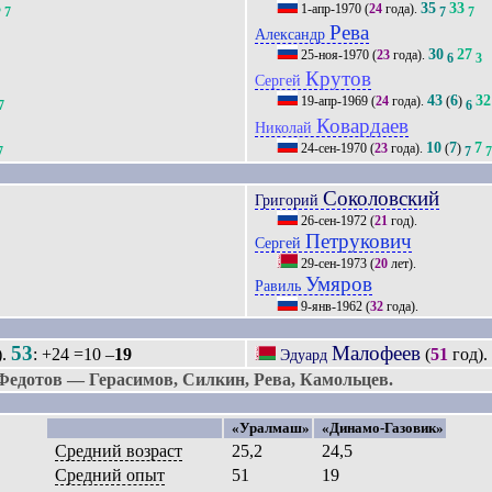
5
35
33
1-апр-1970
(
24
года).
7
7
7
Рева
Александр
30
27
25-ноя-1970
(
23
года).
6
3
Крутов
Сергей
43
6
32
19-апр-1969
(
24
года).
(
)
7
6
Ковардаев
Николай
10
7
7
24-сен-1970
(
23
года).
(
)
7
7
Соколовский
Григорий
26-сен-1972
(
21
год).
Петрукович
Сергей
29-сен-1973
(
20
лет).
Умяров
Равиль
9-янв-1962
(
32
года).
53
Малофеев
).
: +24 =10 –
19
(
51
год)
Эдуард
едотов — Герасимов, Силкин, Рева, Камольцев.
«Уралмаш»
«Динамо-Газовик»
Средний возраст
25,2
24,5
Средний опыт
51
19