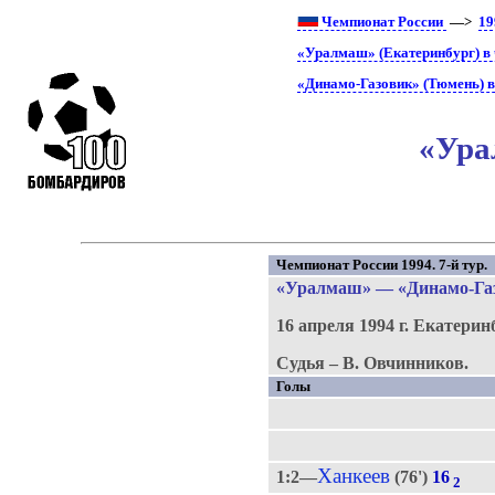
Чемпионат России
—>
19
«Уралмаш» (Екатеринбург) в 
«Динамо-Газовик» (Тюмень) в
«Ура
Чемпионат России 1994. 7-й тур.
«Уралмаш»
—
«Динамо-Га
16 апреля 1994 г.
Екатерин
Судья – В. Овчинников.
Голы
Ханкеев
1:2—
(76')
16
2