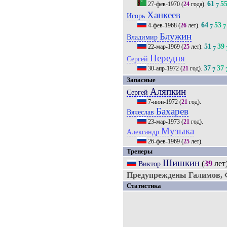
61
5
27-фев-1970
(
24
года).
7
Ханкеев
Игорь
64
53
4-фев-1968
(
26
лет).
7
7
Блужин
Владимир
51
39
22-мар-1969
(
25
лет).
7
Передня
Сергей
37
37
30-апр-1972
(
21
год).
7
Запасные
Аляпкин
Сергей
7-июн-1972
(
21
год).
Бахарев
Вячеслав
23-мар-1973
(
21
год).
Музыка
Александр
26-фев-1969
(
25
лет).
Тренеры
Шишкин
(
39
лет
Виктор
Предупреждены Галимов, Ф
Статистика