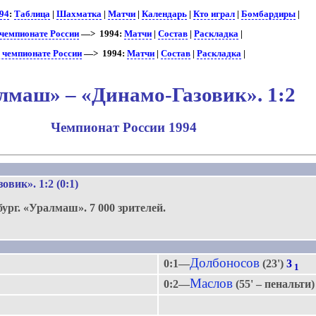
94
:
Таблица
|
Шахматка
|
Матчи
|
Календарь
|
Кто играл
|
Бомбардиры
|
чемпионате России
—> 1994:
Матчи
|
Состав
|
Раскладка
|
 чемпионате России
—> 1994:
Матчи
|
Состав
|
Раскладка
|
лмаш» – «Динамо-Газовик». 1:2
Чемпионат России 1994
зовик»
. 1:2 (0:1)
бург.
«Уралмаш».
7 000 зрителей.
Долбоносов
0:1—
(23')
3
1
Маслов
0:2—
(55' – пенальти