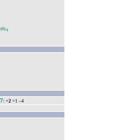
6
(
)
6
7
7
.
: +
2
=1 –4