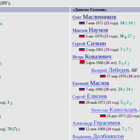
89').
«Динамо-Газовик»
Масленников
Олег
14
14
7-янв-1971
(
23
года).
6
7
7
Наумов
Максим
30
27
5-авг-1970
(
23
года).
7
6
5
Силкин
Сергей
7
7
2-мар-1961
(
33
года).
7
7
7
Ковалевич
Игорь
3
2
3-фев-1968
(
26
лет).
5
3
2
Лебедев
, 68'
Валерий
17-мар-1976
(
18
лет)
5
Маслов
Евгений
24
24
7-апр-1966
(
28
лет).
7
7
Елисеев
Сергей
3
5
2
од).
28-май-1972
(
21
год).
3
5
2
Камольцев
,
Вячеслав
14-дек-1971
(
22
года
4
Герасимов
Александр
70
7
7
7
од).
(
)
12-ноя-1969
(
24
года).
7
7
7
Долбоносов
Владимир