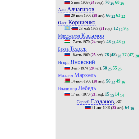
70
68
5-ноя-1969
(
24
года).
26
26
Алчагиров
Али
66
63
29-июн-1966
(
28
лет).
22
22
Корниенко
Олег
12
9
/
28-май-1973
(
21
год).
12
9
Касымов
Мирджалол
48
48
17-сен-1970
(
24
года).
23
23
Тедеев
Бахва
78
48
77
47
18-сен-1969
(
25
лет).
(
)
(
)
28
28
Яновский
Игорь
58
55
3-авг-1974
(
20
лет).
25
25
Мархель
Михаил
56
49
14-июл-1966
(
28
лет).
22
16
Лебедь
Владимир
15
14
17-авг-1973
(
21
год).
15
14
Газданов
, 80'
Сергей
64
21-авг-1969
(
25
лет).
16