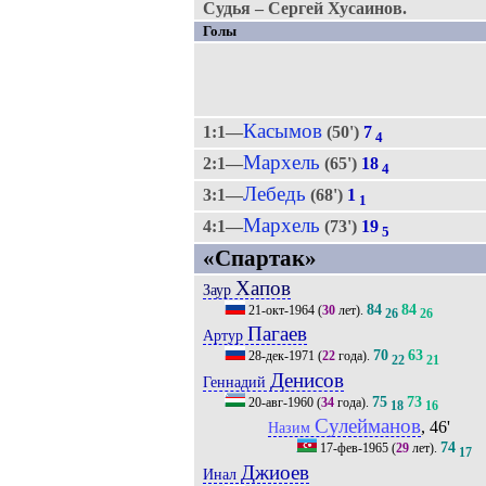
Судья – Сергей Хусаинов.
Голы
Касымов
1:1—
(50')
7
4
Мархель
2:1—
(65')
18
4
Лебедь
3:1—
(68')
1
1
Мархель
4:1—
(73')
19
5
«Спартак»
Хапов
Заур
84
84
21-окт-1964
(
30
лет).
26
26
Пагаев
Артур
70
63
28-дек-1971
(
22
года).
22
21
Денисов
Геннадий
75
73
20-авг-1960
(
34
года).
18
16
Сулейманов
, 46'
Назим
74
17-фев-1965
(
29
лет).
17
Джиоев
Инал