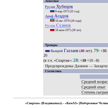
Запасные
Хубецов
Руслан
8-мар-1973
(
21
год).
Асадов
Ариф
18-авг-1970
(
24
года).
Суанов
Руслан
18-июн-1975
(
19
лет).
Тренеры
Газзаев
79
(
40
лет).
: +
35
Валерий
20
28
(в т.ч. «Спартак»:
: +
10
=10 –8)
Предупреждены Джиоев — Захарчук
Статистика
Средний возрас
Средний опыт
Степень сыгра
«Спартак» (Владикавказ) – «КамАЗ» (Набережные Челны