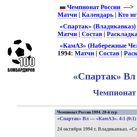
Чемпионат России
—>
Матчи
|
Календарь
|
Кто и
«Спартак» (Владикавказ) 
Матчи
|
Состав
|
Раскладк
«КамАЗ» (Набережные Чел
1994:
Матчи
|
Состав
|
Рас
«Спартак» Вл 
Чемпионат 
Чемпионат России 1994. 28-й тур.
«Спартак» Вл
—
«КамАЗ»
. 4:1 (0:1)
24 октября 1994 г.
Владикавказ.
«Сп