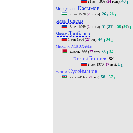
49
21-авг-1969
(
24
года).
1
Касымов
Мирджалол
26
26
17-сен-1970
(
23
года).
1
1
Тедеев
Бахва
51
21
50
20
18-сен-1969
(
24
года).
(
)
(
)
1
1
Дзоблаев
Марат
44
34
1-сен-1966
(
27
лет).
1
1
Мархель
Михаил
35
34
14-июл-1966
(
27
лет).
1
1
Боциев
, 88'
Георгий
1
2-сен-1976
(
17
лет).
1
Сулейманов
Назим
58
57
17-фев-1965
(
29
лет).
1
1