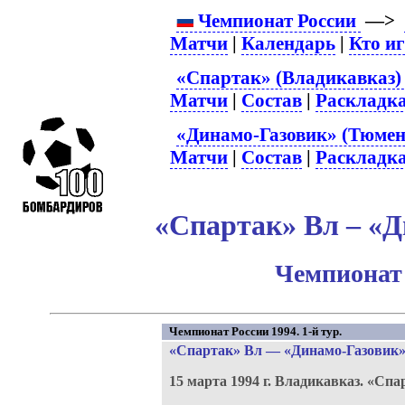
Чемпионат России
—>
Матчи
|
Календарь
|
Кто и
«Спартак» (Владикавказ) 
Матчи
|
Состав
|
Раскладк
«Динамо-Газовик» (Тюмень
Матчи
|
Состав
|
Раскладк
«Спартак» Вл – «Д
Чемпионат 
Чемпионат России 1994. 1-й тур.
«Спартак» Вл
—
«Динамо-Газовик
15 марта 1994 г.
Владикавказ.
«Спа