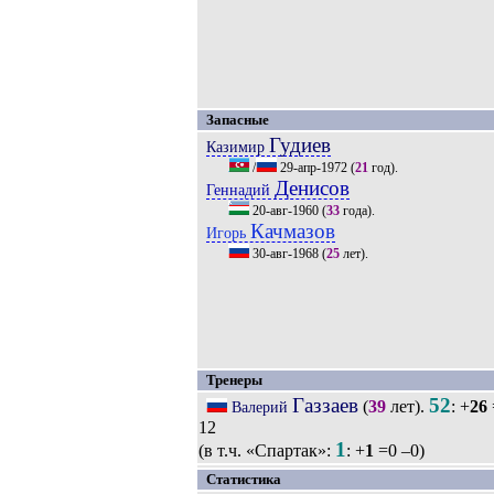
Запасные
Гудиев
Казимир
/
29-апр-1972
(
21
год).
Денисов
Геннадий
20-авг-1960
(
33
года).
Качмазов
Игорь
30-авг-1968
(
25
лет).
Тренеры
Газзаев
52
(
39
лет).
: +
26
Валерий
12
1
(в т.ч. «Спартак»:
: +
1
=0 –0)
Статистика