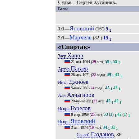
Судья – Сергей Хусаинов.
Голы
Яновский
1:1—
(16')
5
1
Мархель
2:1—
(82')
15
1
«Спартак»
Хапов
Заур
59
59
21-окт-1964
(
29
лет).
1
1
Пагаев
Артур
49
43
28-дек-1971
(
22
года).
1
1
Джиоев
Инал
45
43
5-ноя-1969
(
24
года).
1
1
Алчагиров
Али
45
42
29-июн-1966
(
27
лет).
1
1
Горелов
Игорь
53
1
42
1
8-мар-1969
(
25
лет).
(
)
(
)
1
1
Яновский
Игорь
34
31
3-авг-1974
(
19
лет).
1
1
Газданов
, 86'
Сергей