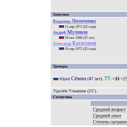
Запасные
Леонченко
Владимир
11-апр-1972
(
22
года).
Муликов
Андрей
19-окт-1968
(
25
лет).
Катасонов
Александр
10-апр-1972
(
22
года).
Тренеры
Сёмин
77
(
47
лет).
: +
33
=25
Юрий
Удалён Ульянов (25').
Статистика
Средний возраст
Средний опыт
Степень сыгранн