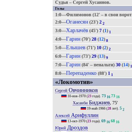
Судья – Сергей Хусаинов.
Голы
1:0—Филимонов (12' – в свои ворот
Оганесян
2:0—
(23')
2
2
Харлачёв
3:0—
(45')
7
(
1
)
1
Гарин
4:0—
(70')
28
(
12
)
8
Елышев
5:0—
(71')
10
(
2
)
2
Гарин
6:0—
(73')
29
(
13
)
9
Гарин
7:0—
(84' – пенальти)
30
(
14
)
Перепаденко
8:0—
(88')
1
1
«Локомотив»
Овчинников
Сергей
73
73
10-ноя-1970
(
23
года).
16
16
Биджиев
, 75'
Хасанби
5
19-май-1966
(
28
лет).
2
Арифуллин
Алексей
69
68
13-окт-1970
(
23
года).
16
16
Дроздов
Юрий