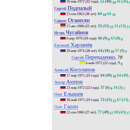
52
40
41
36
16-янв-1972
(
22
года).
(
)
(
)
10
Подпалый
Сергей
64
64
13-сен-1963
(
30
лет).
10
10
Оганесян
Саркис
33
13
31
13
17-авг-1968
(
25
лет).
(
)
(
)
13
13
Чугайнов
Игорь
66
9
63
8
6-апр-1970
(
24
года).
(
)
(
)
9
8
Харлачёв
Евгений
64
10
37
9
20-янв-1974
(
20
лет).
(
)
(
)
10
9
Перепаденко
, 78'
Сергей
9
6-май-1972
(
22
года).
9
Косолапов
Алексей
64
49
64
49
17-мар-1971
(
23
года).
(
)
(
)
16
Аюпов
Ансар
37
6
34
3
23-мар-1972
(
22
года).
(
)
(
)
6
3
Елышев
Олег
72
15
67
13
30-май-1971
(
23
года).
(
)
(
)
15
Гарин
Олег
77
49
69
43
22-сен-1966
(
27
лет).
(
)
(
)
17
17