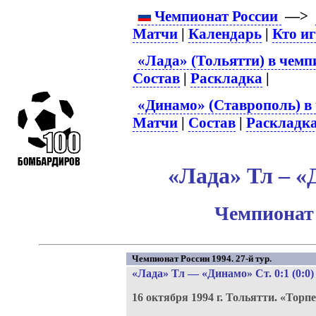
Чемпионат России
—>
Матчи
|
Календарь
|
Кто и
«Лада» (Тольятти) в чемп
Состав
|
Раскладка
|
«Динамо» (Ставрополь) в
Матчи
|
Состав
|
Раскладк
«Лада» Тл – «
Чемпионат 
Чемпионат России 1994. 27-й тур.
«Лада» Тл
—
«Динамо» Ст
. 0:1 (0:0)
16 октября 1994 г.
Тольятти.
«Торпе