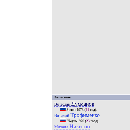
Запасные
Дусманов
Вячеслав
8-июн-1973
(
21
год).
Трофименко
Виталий
25-дек-1970
(
23
года).
Никитин
Михаил