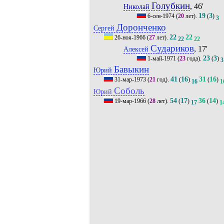
Голубкин
, 46'
Николай
19
3
6-сен-1974
(
20
лет).
(
)
3
Доронченко
Сергей
22
22
26-ноя-1966
(
27
лет).
22
22
Судариков
, 17'
Алексей
23
3
1-май-1971
(
23
года).
(
)
3
Бавыкин
Юрий
41
16
31
16
31-мар-1973
(
21
год).
(
)
(
)
16
1
Соболь
Юрий
54
17
36
14
19-мар-1966
(
28
лет).
(
)
(
)
17
1