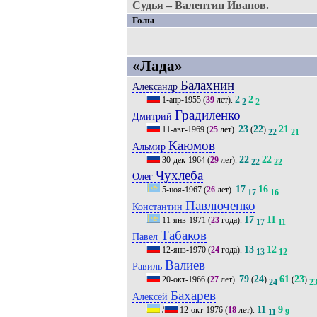
Судья – Валентин Иванов.
Голы
«Лада»
Балахнин
Александр
2
2
1-апр-1955
(
39
лет).
2
2
Градиленко
Дмитрий
23
22
21
11-авг-1969
(
25
лет).
(
)
22
21
Каюмов
Альмир
22
22
30-дек-1964
(
29
лет).
22
22
Чухлеба
Олег
17
16
5-ноя-1967
(
26
лет).
17
16
Павлюченко
Константин
17
11
11-янв-1971
(
23
года).
17
11
Табаков
Павел
13
12
12-янв-1970
(
24
года).
13
12
Валиев
Равиль
79
24
61
23
20-окт-1966
(
27
лет).
(
)
(
)
24
2
Бахарев
Алексей
11
9
/
12-окт-1976
(
18
лет).
11
9