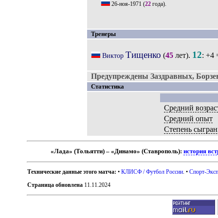
26-ноя-1971
(
22
года).
Тренеры
Тищенко
12
(
45
лет).
: +4 
Виктор
Предупреждены Заздравных, Борзе
Статистика
Средний возрас
Средний опыт
Степень сыгран
«Лада» (Тольятти) – «Динамо» (Ставрополь):
история вст
Технические данные этого матча:
•
КЛИСФ / Футбол России
. •
Спорт-Эксп
Страница обновлена
11.11.2024