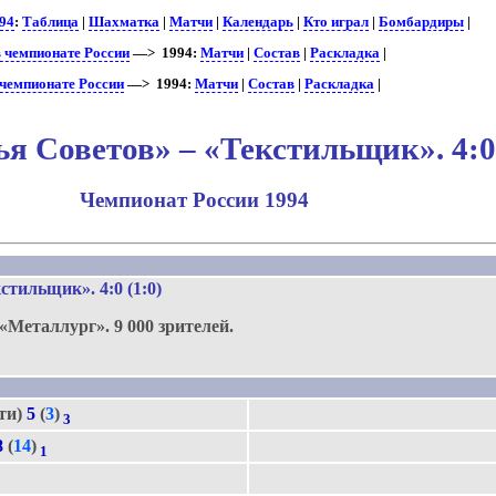
94
:
Таблица
|
Шахматка
|
Матчи
|
Календарь
|
Кто играл
|
Бомбардиры
|
 чемпионате России
—> 1994:
Матчи
|
Состав
|
Раскладка
|
чемпионате России
—> 1994:
Матчи
|
Состав
|
Раскладка
|
я Советов» – «Текстильщик». 4:0
Чемпионат России 1994
.
кстильщик»
. 4:0 (1:0)
«Металлург».
9 000 зрителей.
ьти)
5
(
3
)
3
8
(
14
)
1