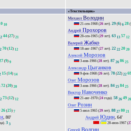
«Текстильщик»
Володин
Михаил
10
29
6
28
21-сен-1968
(
26
лет).
(
)
(
10
6
Прохоров
Андрей
44
27
63
57
(
)
28-сен-1965
(
29
лет).
22
21
13
12
Жабко
Валерий
70
12
22
20
(
)
18-авг-1967
(
27
лет).
2
12
22
20
Морозов
Алексей
27
9
87
86
(
)
3-янв-1966
(
28
лет).
9
26
25
Цыганков
Александр
15
14
78
22
6
(
)
9-фев-1968
(
26
лет).
(
)
2
14
22
Морозов
Олег
72
20
84
84
(
)
3-янв-1966
(
28
лет).
0
20
25
25
Навоченко
Виктор
73
12
58
49
(
)
21-авг-1970
(
24
года).
12
12
26
2
Розин
Олег
26
25
88
80
(
)
5-июл-1965
(
29
лет).
7
7
27
21
ли
Юдин
, 80'
, 64'
Андрей
3
да).
/
28-июн-1967
(
2
3
Волгин
Сергей