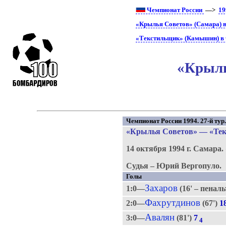
Чемпионат России
—>
19
«Крылья Советов» (Самара) в
«Текстильщик» (Камышин) в 
«Крыль
Чемпионат России 1994. 27-й тур
«Крылья Советов»
—
«Те
14 октября 1994 г.
Самара.
Судья – Юрий Вергопуло.
Голы
Захаров
1:0—
(16' – пенал
Фахрутдинов
2:0—
(67')
1
Авалян
3:0—
(81')
7
4