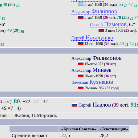
48
20
55
47
(
)
5-май-1960
(
34
года).
20
20
24
22
Филиппов
Владимир
8
78
23
7
5-май-1968
(
26
лет).
(
)
19
23
Пименов
86'
, 67'
Сергей
40
20
лет).
(
)
3-июн-1969
(
25
лет).
20
Наталушко
Сергей
54
42
13-сен-1960
(
34
года).
23
21
1
Филимонов
Александр
15-окт-1973
(
20
лет).
Минаев
Александр
20-авг-1958
(
36
лет).
Кузнецов
Вячеслав
29-июн-1962
(
32
года).
80
6
лет).
: +
27
=21 –32
Павлов
91
(
39
лет).
Сергей
: +
5
=7 –4)
ов — Жабко, О.Морозов.
«Крылья Советов»
«Текстильщик»
Средний возраст
27,5
28,2