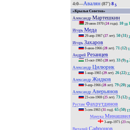
Авалян
4:0—
(87')
8
5
«Крылья Советов»
Мартешкин
Александр
10
29-июн-1970
(
24
года).
10
Меда
Игорь
50
31
29-апр-1967
(
27
лет).
(
)
Захаров
Игорь
71
12
8-июн-1966
(
28
лет).
(
)
1
Резанцев
Андрей
33
9
15-окт-1965
(
28
лет).
(
)
9
Цилюрик
Александр
26
22
1-мар-1965
(
29
лет).
(
)
2
Жидков
Александр
79
20
9-апр-1966
(
28
лет).
(
)
2
Аверьянов
Александр
73
12
23-сен-1969
(
25
лет).
(
)
Фахрутдинов
Рустам
65
50
5-сен-1963
(
31
год).
(
)
1
Минашви
Мамука
3-апр-1971
(
23
го
Сафронов
Виталий