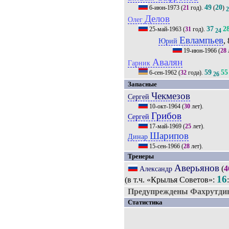
49
20
6-июн-1973
(
21
год).
(
)
Делов
Олег
37
2
25-май-1963
(
31
год).
24
Евлампьев
, 
Юрий
19-июн-1966
(
28
Авалян
Гарник
59
55
6-сен-1962
(
32
года).
26
Запасные
Чекмезов
Сергей
10-окт-1964
(
30
лет).
Грибов
Сергей
17-май-1969
(
25
лет).
Шарипов
Динар
15-сен-1966
(
28
лет).
Тренеры
Аверьянов
(
4
Александр
16
(в т.ч. «Крылья Советов»:
Предупреждены Фахрутдин
Статистика