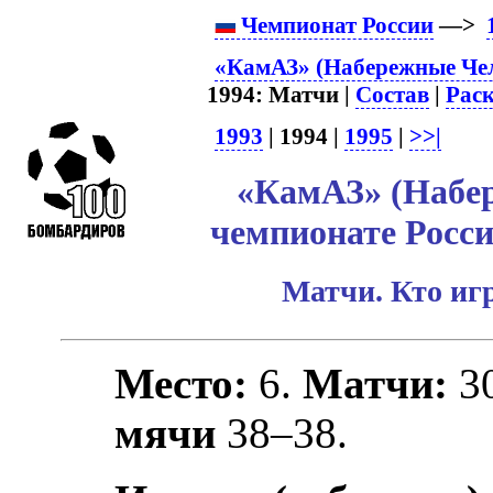
Чемпионат России
—>
«КамАЗ» (Набережные Чел
1994: Матчи |
Состав
|
Рас
1993
| 1994 |
1995
|
>>|
«КамАЗ» (Набе
чемпионате Росси
Матчи. Кто игр
Место:
6.
Матчи:
3
мячи
38–38.