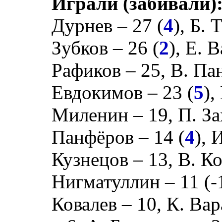
Играли (забивали)
Дурнев
– 27 (
4
),
Б. 
Зубков
– 26 (
2
),
Е. 
Рафиков
– 25,
В. Па
Евдокимов
– 23 (
5
),
Миленин
– 19,
П. З
Панфёров
– 14 (
4
),
И
Кузнецов
– 13,
В. К
Нигматуллин
– 11 (
-
Ковалев
– 10,
К. Вар