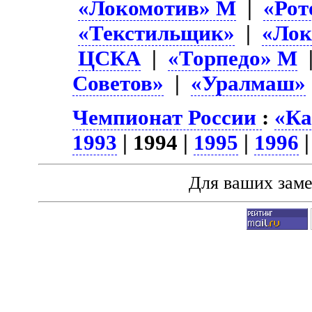
«Локомотив» М
|
«Рот
«Текстильщик»
|
«Лок
ЦСКА
|
«Торпедо» М
Советов»
|
«Уралмаш»
Чемпионат России
:
«Ка
1993
| 1994 |
1995
|
1996
Для ваших зам