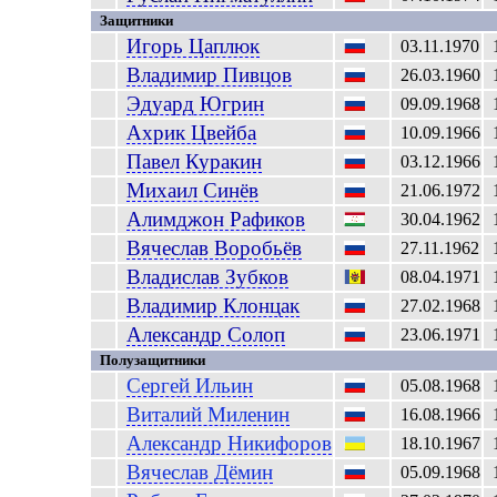
Защитники
Игорь
Цаплюк
03.11.1970
Владимир
Пивцов
26.03.1960
Эдуард
Югрин
09.09.1968
Ахрик
Цвейба
10.09.1966
Павел
Куракин
03.12.1966
Михаил
Синёв
21.06.1972
Алимджон
Рафиков
30.04.1962
Вячеслав
Воробьёв
27.11.1962
Владислав
Зубков
08.04.1971
Владимир
Клонцак
27.02.1968
Александр
Солоп
23.06.1971
Полузащитники
Сергей
Ильин
05.08.1968
Виталий
Миленин
16.08.1966
Александр
Никифоров
18.10.1967
Вячеслав
Дёмин
05.09.1968