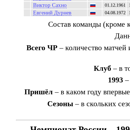
Виктор
Сахно
01.12.1961
Евгений
Дурнев
04.08.1972
Состав команды (кроме 
Данн
Всего ЧР
– количество матчей 
Клуб
– в т
1993
– 
Пришёл
– в каком году впервы
Сезоны
– в скольких сез
Чемпионат России – 19