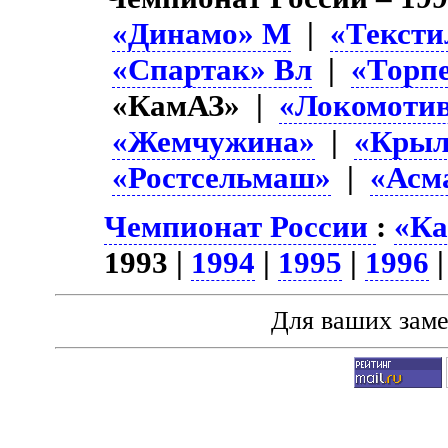
«Динамо» М
|
«Текст
«Спартак» Вл
|
«Торп
«КамАЗ» |
«Локомоти
«Жемчужина»
|
«Крыл
«Ростсельмаш»
|
«Асм
Чемпионат России
:
«Ка
1993 |
1994
|
1995
|
1996
Для ваших зам