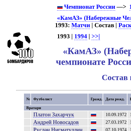
Чемпионат России
—>
«КамАЗ» (Набережные Чел
1993:
Матчи
| Состав |
Рас
1993 |
1994
|
>>|
«КамАЗ» (Набе
чемпионате Росси
Состав
№
Футболист
Гражд.
Дата рожд.
Вратари
Платон
Захарчук
10.09.1972
Андрей
Новосадов
27.03.1972
Руслан
Нигматуллин
07.10.1974