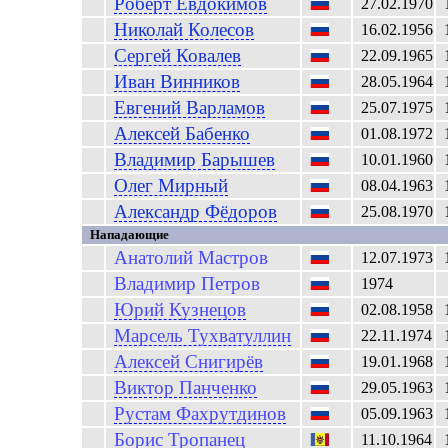
Роберт
Евдокимов
27.02.1970
Николай
Колесов
16.02.1956
Сергей
Ковалев
22.09.1965
Иван
Винников
28.05.1964
Евгений
Варламов
25.07.1975
Алексей
Бабенко
01.08.1972
Владимир
Барышев
10.01.1960
Олег
Мирный
08.04.1963
Александр
Фёдоров
25.08.1970
Нападающие
Анатолий
Мастров
12.07.1973
Владимир
Петров
1974
Юрий
Кузнецов
02.08.1958
Марсель
Тухватуллин
22.11.1974
Алексей
Снигирёв
19.01.1968
Виктор
Панченко
29.05.1963
Рустам
Фахрутдинов
05.09.1963
Борис
Тропанец
11.10.1964