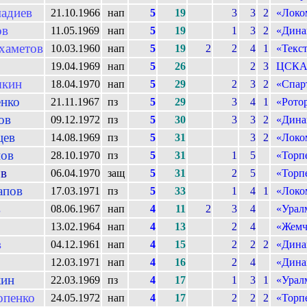
адиев
21.10.1966
нап
5
19
3
3
2
«Локо
ов
11.05.1969
нап
5
19
1
3
2
«Дина
хаметов
10.03.1960
нап
5
19
2
2
4
1
«Текс
19.04.1969
нап
5
26
2
3
ЦСК
ыкин
18.04.1970
нап
5
29
2
3
2
«Спар
нко
21.11.1967
пз
5
29
3
4
1
«Рото
ов
09.12.1972
пз
5
30
3
3
2
«Дина
цев
14.08.1969
пз
5
31
3
2
«Локо
нов
28.10.1970
пз
5
31
1
5
«Торп
ов
06.04.1970
защ
5
31
2
5
«Торп
апов
17.03.1971
пз
5
33
1
4
1
«Локо
в
08.06.1967
нап
4
11
2
3
4
«Урал
13.02.1964
нап
4
13
2
4
«Жемч
в
04.12.1961
нап
4
15
2
2
2
«Дина
12.03.1971
нап
4
16
2
4
«Дина
ин
22.03.1969
пз
4
17
1
3
1
«Урал
опенко
24.05.1972
нап
4
17
2
2
2
«Торп