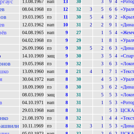
ргаус
13.08.1967
нап
13
30
3
9
4
«Рото
ев
08.04.1968
пз
12
32
3
5
6
6
«Урал
зов
19.03.1965
пз
11
30
5
4
9
2
«Крыл
ев
12.03.1962
нап
10
31
2
2
9
1
«Дина
рёв
04.08.1965
нап
9
27
1
5
4
«Жемч
04.02.1968
пз
9
29
1
8
1
«Урал
26.09.1966
пз
9
30
5
2
6
3
«Дина
о
14.10.1969
защ
9
30
3
5
4
«Спар
рнов
19.05.1968
пз
9
32
3
6
3
«Локо
шко
13.09.1960
нап
8
21
4
1
7
1
«Текс
я
30.04.1972
нап
8
30
4
5
3
«Урал
18.09.1969
пз
8
30
3
6
2
«Дина
08.03.1969
защ
8
31
5
5
3
«Локо
в
04.10.1971
нап
8
31
1
5
3
«Рото
29.03.1968
нап
8
31
5
3
ЦСК
нко
21.08.1970
пз
8
32
1
4
4
«Текс
рашвили
10.11.1969
пз
8
32
3
1
5
3
«Дина
ллин
05.03.1973
нап
8
32
2
6
2
ЦСК