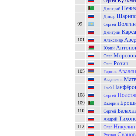
Кузьми
Сергей
Неже
Дмитрий
Шарип
Динар
Волгин
99
Сергей
Карса
Дмитрий
Авер
101
Александр
Антоно
Юрий
Морозов
Олег
Розин
Олег
Авалян
105
Гарник
Матв
Владислав
Панфёро
Глеб
Полстя
108
Сергей
Брош
109
Валерий
Балахн
110
Сергей
Тихон
Андрей
Никулин
112
Олег
Суанов
Руслан