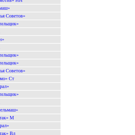
мотив» НН
маш»
ья Советов»
тильщик»
А
н»
А
тильщик»
тильщик»
ья Советов»
мо» Ст
рал»
тильщик»
А
сельмаш»
так» М
рал»
так» Вл