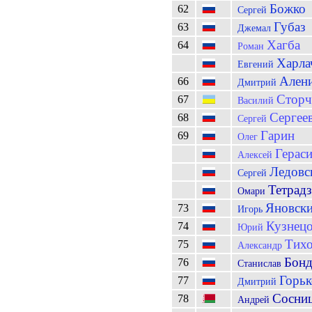
Божко
62
Сергей
Губаз
63
Джемал
Хагба
64
Роман
Харла
Евгений
Ален
66
Дмитрий
Сторч
67
Василий
Сергее
68
Сергей
Гарин
69
Олег
Герас
Алексей
Ледовс
Сергей
Тетрадз
Омари
Яновск
73
Игорь
Кузнец
74
Юрий
Тих
75
Александр
Бонд
76
Станислав
Горьк
77
Дмитрий
Сосни
78
Андрей