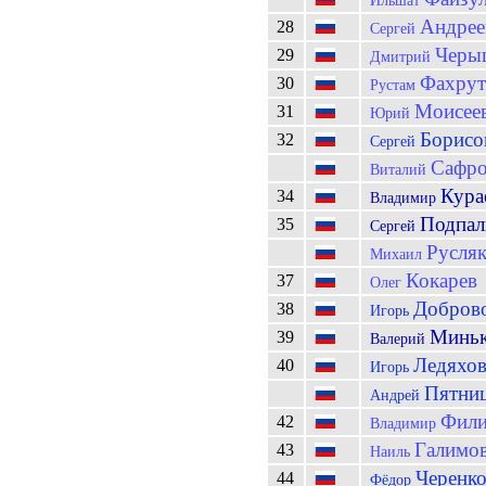
Ильшат
Андрее
28
Сергей
Черы
29
Дмитрий
Фахрут
30
Рустам
Моисее
31
Юрий
Борисо
32
Сергей
Сафро
Виталий
Кура
34
Владимир
Подпа
35
Сергей
Русля
Михаил
Кокарев
37
Олег
Добров
38
Игорь
Минь
39
Валерий
Ледяхо
40
Игорь
Пятни
Андрей
Фили
42
Владимир
Галимо
43
Наиль
Черенк
44
Фёдор