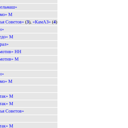
сельмаш»
мо» М
ья Советов»
(
3
),
«КамАЗ»
(
4
)
н»
едо» М
рал»
мотив» НН
мотив» М
н»
мо» М
А
так» М
так» М
ья Советов»
так» М