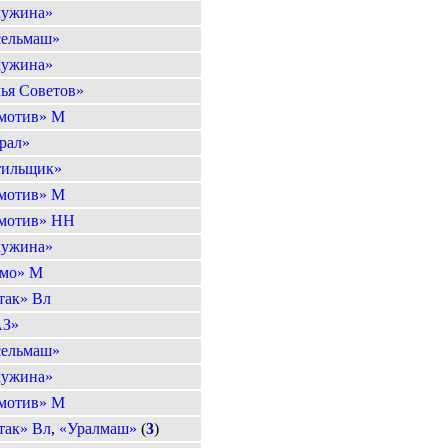
ужина»
сельмаш»
ужина»
ья Советов»
мотив» М
рал»
тильщик»
мотив» М
мотив» НН
ужина»
мо» М
так» Вл
АЗ»
сельмаш»
ужина»
мотив» М
так» Вл
,
«Уралмаш»
(
3
)