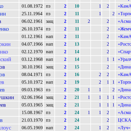
ко
01.08.1972
пз
2
10
1
2
«Кам
ин
25.11.1964
пз
2
11
1
2
«Торп
в
06.02.1961
защ
2
11
2
2
«Асма
енко
26.10.1974
пз
2
11
2
«Жемч
01.12.1961
нап
2
11
2
«Кам
ркин
04.07.1966
нап
2
13
2
«Рост
нко
02.12.1970
нап
2
14
2
«Спар
ский
03.12.1968
нап
2
14
1
1
«Урал
ов
30.10.1961
защ
2
15
2
«Дина
ов
08.04.1971
пз
2
16
2
2
«Кам
ев
05.10.1972
нап
2
19
2
1
1
«Торп
ев
09.03.1963
пз
2
20
1
1
2
«Дина
ушкин
02.06.1964
защ
2
21
1
1
1
1
«Рост
ев
05.03.1965
защ
2
21
1
1
1
«Дина
15.08.1967
пз
2
24
1
1
2
«Асма
в
21.03.1970
пз
2
24
2
ЦСК
лоус
06.05.1969
нап
2
24
1
2
«Луч»