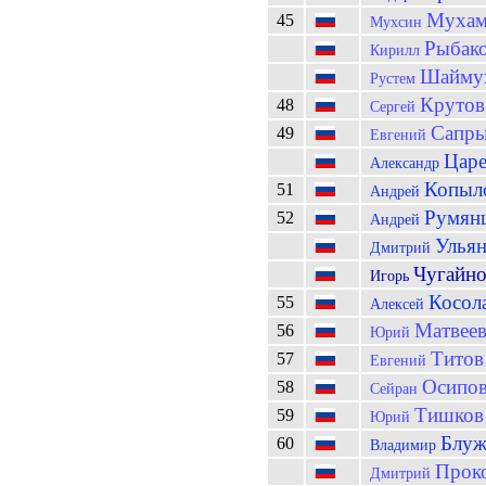
Мухам
45
Мухсин
Рыбак
Кирилл
Шайму
Рустем
Крутов
48
Сергей
Сапр
49
Евгений
Царе
Александр
Копыл
51
Андрей
Румян
52
Андрей
Улья
Дмитрий
Чугайн
Игорь
Косол
55
Алексей
Матвее
56
Юрий
Титов
57
Евгений
Осипо
58
Сейран
Тишков
59
Юрий
Блуж
60
Владимир
Прок
Дмитрий