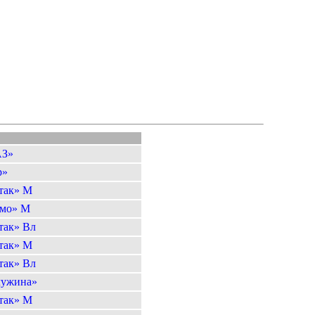
АЗ»
р»
так» М
мо» М
так» Вл
так» М
так» Вл
ужина»
так» М