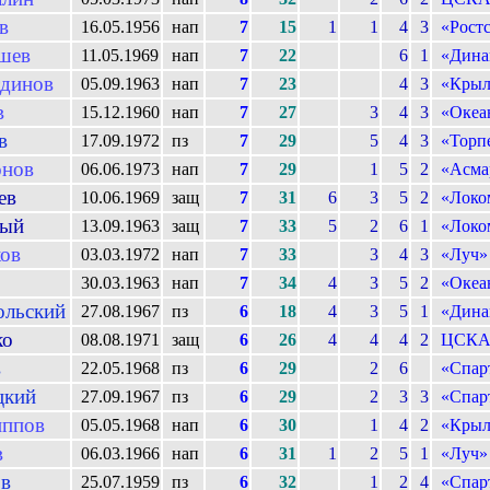
в
16.05.1956
нап
7
15
1
1
4
3
«Рост
шев
11.05.1969
нап
7
22
6
1
«Дина
динов
05.09.1963
нап
7
23
4
3
«Крыл
в
15.12.1960
нап
7
27
3
4
3
«Океа
в
17.09.1972
пз
7
29
5
4
3
«Торп
нов
06.06.1973
нап
7
29
1
5
2
«Асма
ев
10.06.1969
защ
7
31
6
3
5
2
«Локо
лый
13.09.1963
защ
7
33
5
2
6
1
«Локо
ков
03.03.1972
нап
7
33
3
4
3
«Луч»
30.03.1963
нап
7
34
4
3
5
2
«Океа
ольский
27.08.1967
пз
6
18
4
3
5
1
«Дина
ко
08.08.1971
защ
6
26
4
4
4
2
ЦСК
в
22.05.1968
пз
6
29
2
6
«Спар
цкий
27.09.1967
пз
6
29
2
3
3
«Спар
ппов
05.05.1968
нап
6
30
1
4
2
«Крыл
в
06.03.1966
нап
6
31
1
2
5
1
«Луч»
ов
25.07.1959
пз
6
32
1
2
4
«Спар