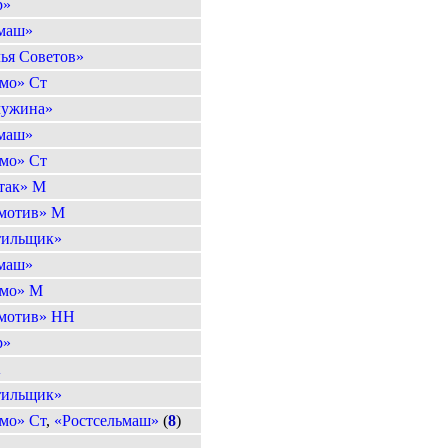
р»
маш»
ья Советов»
мо» Ст
ужина»
маш»
мо» Ст
так» М
мотив» М
тильщик»
маш»
мо» М
мотив» НН
р»
А
тильщик»
мо» Ст
,
«Ростсельмаш»
(
8
)
А