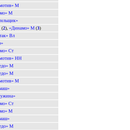
мотив» М
мо» М
тильщик»
А
(
2
),
«Динамо» М
(
3
)
так» Вл
р»
мо» Ст
мотив» НН
едо» М
едо» М
мотив» М
маш»
ужина»
мо» Ст
мо» М
маш»
едо» М