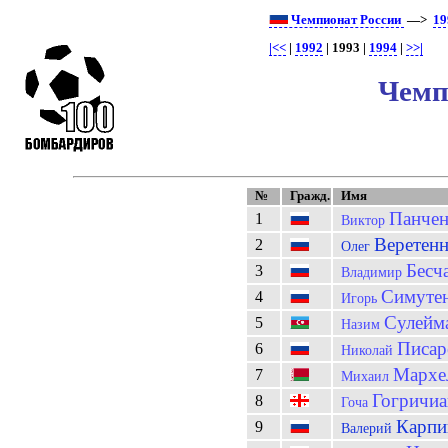
Чемпионат России
—>
19
|<<
|
1992
| 1993 |
1994
|
>>|
Чемп
№
Гражд.
Имя
Панчен
1
Виктор
Веретен
2
Олег
Бесч
3
Владимир
Симуте
4
Игорь
Сулейм
5
Назим
Писар
6
Николай
Мархе
7
Михаил
Гогричиа
8
Гоча
Карпи
9
Валерий