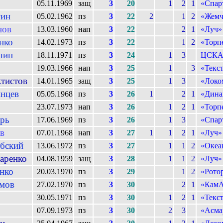
05.11.1969
защ
3
20
1
2
1
«Спар
ин
05.02.1962
пз
3
22
2
1
2
«Жемч
нов
13.03.1960
нап
3
22
2
1
«Луч»
нко
14.02.1973
пз
3
22
1
2
«Торп
шин
18.11.1971
пз
3
24
1
3
ЦСК
19.03.1966
нап
3
25
1
3
«Текс
тистов
14.01.1965
защ
3
25
1
3
«Локо
нцев
05.05.1968
пз
3
26
1
2
1
«Дина
23.07.1973
нап
3
26
1
2
1
«Торп
рь
17.06.1969
пз
3
26
1
3
«Спар
в
07.01.1968
нап
3
27
1
1
2
1
«Луч»
бский
13.06.1972
пз
3
27
1
1
2
«Океа
аренко
04.08.1959
защ
3
28
1
1
2
«Луч»
нко
20.03.1970
пз
3
29
1
2
«Рото
мов
27.02.1970
пз
3
30
2
1
«Кам
30.05.1971
пз
3
30
1
2
1
«Текс
07.09.1973
пз
3
30
2
3
«Асма