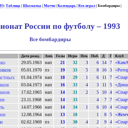
93
:
Таблица
|
Шахматка
|
Матчи
|
Календарь
|
Кто играл
| Бомбардиры |
ионат России по футболу – 1993
Все бомбардиры
Дата рожд.
Амп.
Голы
Игры
Пен.
Поб.
Д
Г
Клуб
ко
29.05.1963
нап
21
32
3
6
14
7
«Кам
ников
05.01.1970
пз
19
33
5
8
16
3
«Рото
астных
01.04.1974
нап
18
29
1
6
11
7
«Спар
нков
03.04.1973
нап
16
33
4
3
11
5
«Дина
анов
17.02.1965
нап
14
31
2
5
10
4
«Спар
ев
23.11.1968
нап
14
33
4
7
7
«Спар
ль
14.07.1966
нап
14
34
1
6
10
4
«Спар
ни
12.08.1964
нап
13
18
1
8
5
«Жемч
н
02.02.1969
пз
13
30
4
2
9
4
«Спар