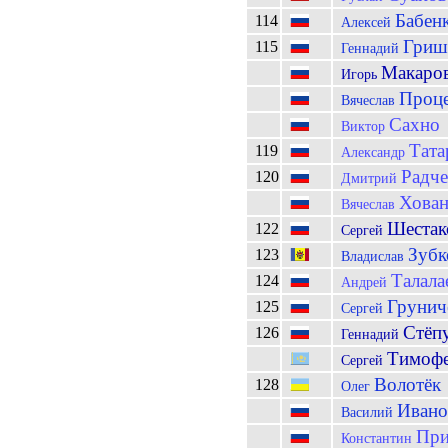
Бабен
114
Алексей
Гриш
115
Геннадий
Макаро
Игорь
Проц
Вячеслав
Сахно
Виктор
Тата
119
Александр
Радче
120
Дмитрий
Хован
Вячеслав
Шестак
122
Сергей
Зубк
123
Владислав
Талала
124
Андрей
Грунич
125
Сергей
Стёп
126
Геннадий
Тимофе
Сергей
Волотёк
128
Олег
Ивано
Василий
При
Константин