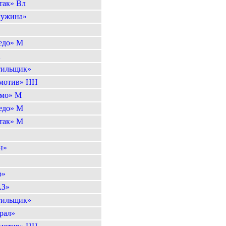
так» Вл
ужина»
едо» М
А
тильщик»
мотив» НН
мо» М
едо» М
так» М
н»
р»
АЗ»
тильщик»
рал»