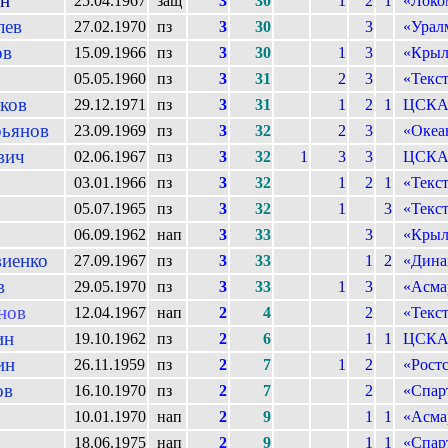
н
25.04.1967
защ
3
30
1
2
1
«Локо
лев
27.02.1970
пз
3
30
3
«Урал
ов
15.09.1966
пз
3
30
1
3
«Крыл
05.05.1960
пз
3
31
2
3
«Текс
ков
29.12.1971
пз
3
31
1
2
1
ЦСК
ьянов
23.09.1969
пз
3
32
2
3
«Океа
вич
02.06.1967
пз
3
32
1
3
3
ЦСК
03.01.1966
пз
3
32
1
2
1
«Текс
05.07.1965
пз
3
32
1
3
«Текс
06.09.1962
нап
3
33
3
«Крыл
иенко
27.09.1967
пз
3
33
1
2
«Дина
в
29.05.1970
пз
3
33
1
3
«Асма
нов
12.04.1967
нап
2
4
2
«Текс
ин
19.10.1962
пз
2
6
1
1
ЦСК
ин
26.11.1959
пз
2
7
1
2
«Рост
ов
16.10.1970
пз
2
7
2
«Спар
10.01.1970
нап
2
9
1
1
«Асма
18.06.1975
нап
2
9
1
1
«Спар