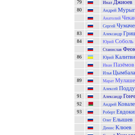
Джиоев
79
Инал
Мурыг
80
Андрей
Чека
Анатолий
Чумаче
Сергей
Гри
83
Александр
Соболь
84
Юрий
Феок
Станислав
Калитви
86
Юрий
Пазёмов
Иван
Цымбала
Илья
Мулаше
89
Марат
Подду
Алексей
Гонч
91
Александр
Ковале
92
Андрей
Евдоки
93
Роберт
Елышев
Олег
Клюев
Денис