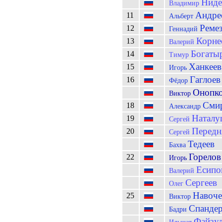
Ниде
Владимир
Андре
11
Альберт
Реме
12
Геннадий
Корне
13
Валерий
Богаты
14
Тимур
Ханкеев
15
Игорь
Гаглоев
16
Фёдор
Онопк
Виктор
Сми
18
Александр
Наталу
19
Сергей
Передн
20
Сергей
Тедеев
Бахва
Горелов
22
Игорь
Есипо
Валерий
Сергеев
Олег
Навоче
25
Виктор
Спанде
Бадри
Файзу