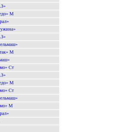
АЗ»
едо» М
рал»
ужина»
АЗ»
сельмаш»
так» М
маш»
мо» Ст
АЗ»
едо» М
мо» Ст
сельмаш»
мо» М
рал»
А