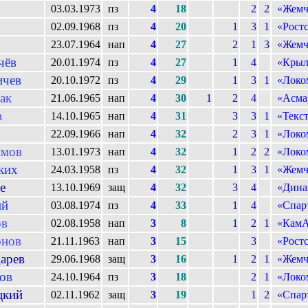
03.03.1973
пз
4
18
2
2
«Жемч
02.09.1968
пз
4
20
1
3
1
«Рост
23.07.1964
нап
4
27
2
1
3
«Жемч
чёв
20.01.1974
пз
4
27
1
4
«Крыл
ичев
20.10.1972
пз
4
29
1
3
1
«Локо
ак
21.06.1965
нап
4
30
1
2
4
«Асма
в
14.10.1965
нап
4
31
3
3
1
«Текс
22.09.1966
нап
4
32
2
3
1
«Локо
имов
13.01.1973
нап
4
32
1
2
2
«Локо
ких
24.03.1958
пз
4
32
1
3
1
«Жемч
е
13.10.1969
защ
4
32
3
4
«Дина
ий
03.08.1974
пз
4
33
1
4
«Спар
ов
02.08.1958
нап
3
8
1
2
1
«Кам
онов
21.11.1963
нап
3
15
3
«Рост
арев
29.06.1968
защ
3
16
1
2
1
«Жемч
ов
24.10.1964
пз
3
18
2
1
«Локо
цкий
02.11.1962
защ
3
19
1
2
«Спар