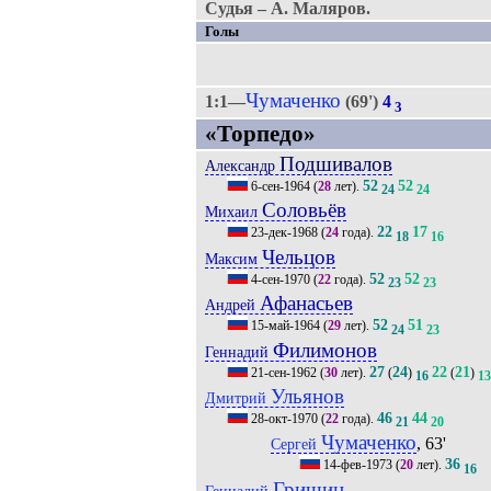
Судья – А. Маляров.
Голы
Чумаченко
1:1—
(69')
4
3
«Торпедо»
Подшивалов
Александр
52
52
6-сен-1964
(
28
лет).
24
24
Соловьёв
Михаил
22
17
23-дек-1968
(
24
года).
18
16
Чельцов
Максим
52
52
4-сен-1970
(
22
года).
23
23
Афанасьев
Андрей
52
51
15-май-1964
(
29
лет).
24
23
Филимонов
Геннадий
27
24
22
21
21-сен-1962
(
30
лет).
(
)
(
)
16
13
Ульянов
Дмитрий
46
44
28-окт-1970
(
22
года).
21
20
Чумаченко
, 63'
Сергей
36
14-фев-1973
(
20
лет).
16
Гришин
Геннадий