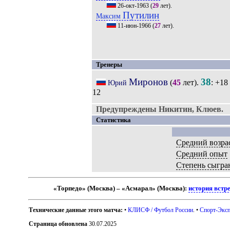
26-окт-1963
(
29
лет).
Путилин
Максим
11-июн-1966
(
27
лет).
Тренеры
Миронов
38
(
45
лет).
: +18
Юрий
12
Предупреждены Никитин, Клюев.
Статистика
Средний возра
Средний опыт
Степень сыгра
«Торпедо» (Москва) – «Асмарал» (Москва):
история встр
Технические данные этого матча:
•
КЛИСФ / Футбол России
. •
Спорт-Эксп
Страница обновлена
30.07.2025