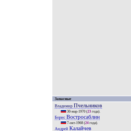
Запасные
Пчельников
Владимир
30-мар-1970
(
23
года).
Востросаблин
Борис
7-окт-1968
(
24
года).
Калайчев
Андрей