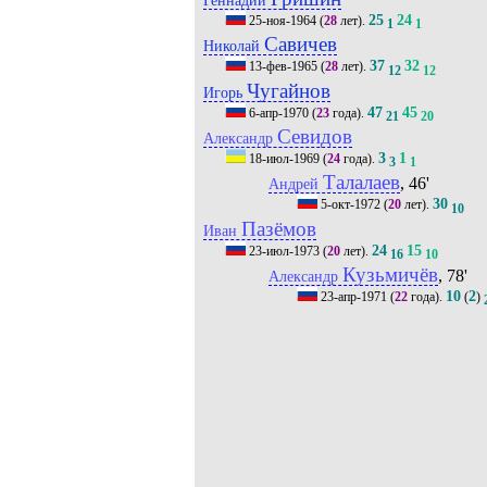
25
24
25-ноя-1964
(
28
лет).
1
1
Савичев
Николай
37
32
13-фев-1965
(
28
лет).
12
12
Чугайнов
Игорь
47
45
6-апр-1970
(
23
года).
21
20
Севидов
Александр
3
1
18-июл-1969
(
24
года).
3
1
Талалаев
, 46'
Андрей
30
5-окт-1972
(
20
лет).
10
Пазёмов
Иван
24
15
23-июл-1973
(
20
лет).
16
10
Кузьмичёв
, 78'
Александр
10
2
23-апр-1971
(
22
года).
(
)