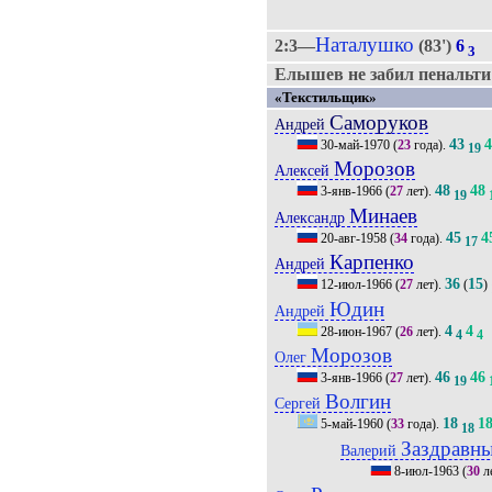
Наталушко
2:3—
(83')
6
3
Елышев не забил пенальти (
«Текстильщик»
Саморуков
Андрей
43
30-май-1970
(
23
года).
19
Морозов
Алексей
48
48
3-янв-1966
(
27
лет).
19
Минаев
Александр
45
4
20-авг-1958
(
34
года).
17
Карпенко
Андрей
36
15
12-июл-1966
(
27
лет).
(
)
Юдин
Андрей
4
4
28-июн-1967
(
26
лет).
4
4
Морозов
Олег
46
46
3-янв-1966
(
27
лет).
19
Волгин
Сергей
18
1
5-май-1960
(
33
года).
18
Заздравн
Валерий
8-июл-1963
(
30
л