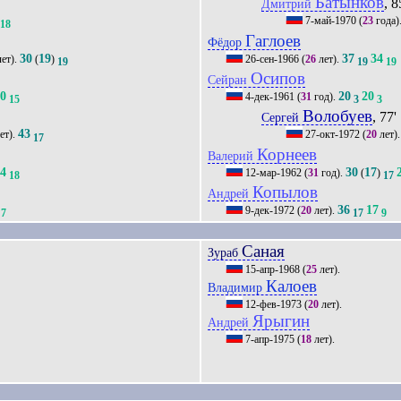
Батынков
, 8
Дмитрий
7-май-1970
(
23
года)
18
Гаглоев
Фёдор
30
19
37
34
ет).
(
)
26-сен-1966
(
26
лет).
19
19
19
Осипов
Сейран
40
20
20
4-дек-1961
(
31
год).
15
3
3
Волобуев
, 77'
Сергей
43
ет).
27-окт-1972
(
20
лет)
17
Корнеев
Валерий
44
30
17
12-мар-1962
(
31
год).
(
)
18
17
Копылов
Андрей
36
17
9-дек-1972
(
20
лет).
7
17
9
Саная
Зураб
15-апр-1968
(
25
лет).
Калоев
Владимир
12-фев-1973
(
20
лет).
Ярыгин
Андрей
7-апр-1975
(
18
лет).