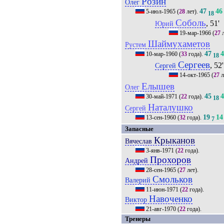
Розин
Олег
47
46
5-июл-1965
(
28
лет).
18
Соболь
, 51'
Юрий
19-мар-1966
(
27
л
Шаймухаметов
Рустем
47
10-мар-1960
(
33
года).
18
Сергеев
, 52'
Сергей
14-окт-1965
(
27
л
Елышев
Олег
45
30-май-1971
(
22
года).
18
Наталушко
Сергей
19
14
13-сен-1960
(
32
года).
7
Запасные
Крыканов
Вячеслав
3-янв-1971
(
22
года).
Прохоров
Андрей
28-сен-1965
(
27
лет).
Смольков
Валерий
11-июн-1971
(
22
года).
Навоченко
Виктор
21-авг-1970
(
22
года).
Тренеры