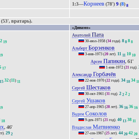
Корнеев
1:3—
(78')
9
(
8
)
8
53', вратарь).
«Динамо»
Пата
Анатолий
42
8
8
30-июл-1958
(
34
года).
19
8
8
Борзенков
Альберт
11
10
3-янв-1973
(
20
лет).
19
11
10
Папикян
, 61'
Арсен
5
1-янв-1972
(
21
год).
17
Горбачёв
Александр
32
11
34
34
(
)
22-ноя-1970
(
22
года).
15
11
18
1
Шестаков
Сергей
2
2
30-окт-1961
(
31
год).
2
2
Ушаков
Сергей
36
36
27-апр-1965
(
28
лет).
19
16
16
Соколов
Вадим
8
40
38
9-дек-1971
(
21
год).
18
13
11
ых
Матвиенко
, 46'
Владислав
29
44
42
ет).
27-сен-1967
(
25
лет).
2
20
20