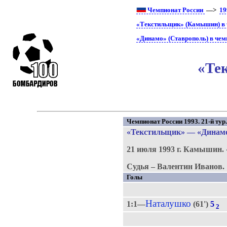
Чемпионат России
—>
19
«Текстильщик» (Камышин) в 
«Динамо» (Ставрополь) в чем
«Те
Чемпионат России 1993. 21-й тур
«Текстильщик»
—
«Динам
21 июля 1993 г.
Камышин.
Судья – Валентин Иванов.
Голы
Наталушко
1:1—
(61')
5
2