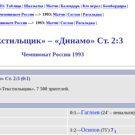
93
:
Таблица
|
Шахматка
|
Матчи
|
Календарь
|
Кто играл
|
Бомбардиры
|
чемпионате России
—> 1993:
Матчи
|
Состав
|
Раскладка
|
пионате России
—> 1993:
Матчи
|
Состав
|
Раскладка
|
кстильщик» – «Динамо» Ст. 2:3
Чемпионат России 1993
.
о» Ст
. 2:3 (0:1)
«Текстильщик».
7 500 зрителей.
Гаглоев
0:1—
(24' – пенальти
Осипов
1:2—
(75')
7
1