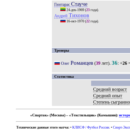
Стауче
Гинтарас
24-дек-1969
(
23
года).
Тихонов
Андрей
16-окт-1970
(
22
года).
Тренеры
Романцев
36
(
39
лет).
: +
26
=
Олег
Статистика
Средний возраст
Средний опыт
Степень сыгранно
«Спартак» (Москва) – «Текстильщик» (Камышин):
истор
Технические данные этого матча:
•
КЛИСФ / Футбол России
. •
Спорт-Эксп