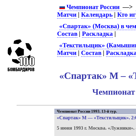
Чемпионат России
—>
Матчи
|
Календарь
|
Кто и
«Спартак» (Москва) в чем
Состав
|
Раскладка
|
«Текстильщик» (Камышин)
Матчи
|
Состав
|
Раскладк
«Спартак» М – «
Чемпионат 
Чемпионат России 1993. 13-й тур.
«Спартак» М
—
«Текстильщик»
. 2:
5 июня 1993 г.
Москва.
«Лужники».