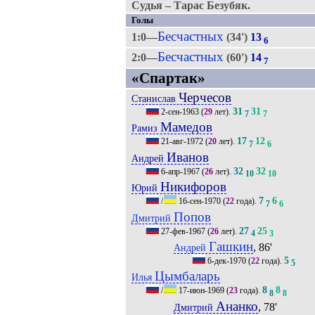
Судья – Тарас Безубяк.
Голы
Бесчастных
1:0—
(34')
13
6
Бесчастных
2:0—
(60')
14
7
«Спартак»
Черчесов
Станислав
31
31
2-сен-1963
(
29
лет).
7
7
Мамедов
Рамиз
17
12
21-авг-1972
(
20
лет).
7
6
Иванов
Андрей
32
32
6-апр-1967
(
26
лет).
10
10
Никифоров
Юрий
7
6
/
16-сен-1970
(
22
года).
7
6
Попов
Дмитрий
27
25
27-фев-1967
(
26
лет).
4
3
Гашкин
, 86'
Андрей
5
6-дек-1970
(
22
года).
5
Цымбаларь
Илья
8
8
/
17-июн-1969
(
23
года).
8
8
Ананко
, 78'
Дмитрий