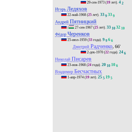
4
29-сен-1973
(
19
лет).
2
Ледяхов
Игорь
33
33
22-май-1968
(
25
лет).
9
9
Пятницкий
Андрей
33
32
/
27-сен-1967
(
25
лет).
10
10
Черенков
Фёдор
9
6
25-июл-1959
(
33
года).
9
6
Радченко
, 66'
Дмитрий
24
2-дек-1970
(
22
года).
6
Писарев
Николай
20
10
23-ноя-1968
(
24
года).
10
6
Бесчастных
Владимир
25
19
1-апр-1974
(
19
лет).
5
5