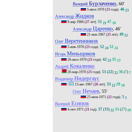
Бурлаченко
, 60'
Валерий
46
5-июл-1970
(
23
года).
23
Жидков
Александр
51
47
9-апр-1966
(
27
лет).
21
18
Царенко
, 46'
Александр
49
21-ноя-1967
(
25
лет).
21
Веретенников
Олег
52
52
5-янв-1970
(
23
года).
24
24
Меньщиков
Игорь
42
35
26-июл-1970
(
23
года).
23
23
Коваленко
Андрей
51
22
36
7
20-мар-1970
(
23
года).
(
)
(
)
22
7
Нидергаус
Владимир
33
29
/
13-авг-1967
(
26
лет).
22
18
Нечаев
, 55'
Олег
5
25-июн-1971
(
22
года).
5
Есипов
Валерий
37
33
31
27
4-окт-1971
(
21
год).
(
)
(
)
22
19