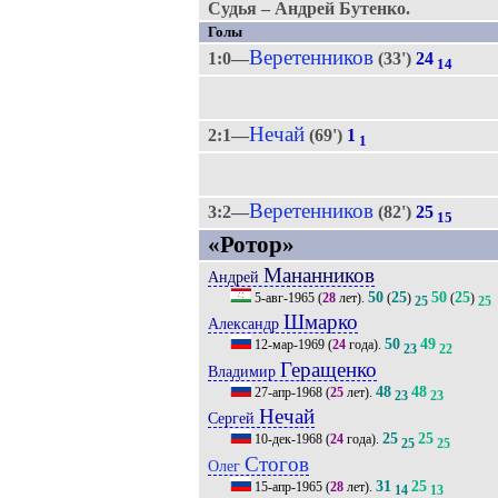
Судья – Андрей Бутенко.
Голы
Веретенников
1:0—
(33')
24
14
Нечай
2:1—
(69')
1
1
Веретенников
3:2—
(82')
25
15
«Ротор»
Мананников
Андрей
50
25
50
25
5-авг-1965
(
28
лет).
(
)
(
)
25
25
Шмарко
Александр
50
49
12-мар-1969
(
24
года).
23
22
Геращенко
Владимир
48
48
27-апр-1968
(
25
лет).
23
23
Нечай
Сергей
25
25
10-дек-1968
(
24
года).
25
25
Стогов
Олег
31
25
15-апр-1965
(
28
лет).
14
13