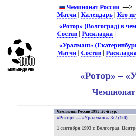
Чемпионат России
—>
Матчи
|
Календарь
|
Кто и
«Ротор» (Волгоград) в че
Состав
|
Раскладка
|
«Уралмаш» (Екатеринбург
Матчи
|
Состав
|
Раскладк
«Ротор» – «
Чемпионат 
Чемпионат России 1993. 26-й тур.
«Ротор»
—
«Уралмаш»
. 3:2 (1:0)
1 сентября 1993 г.
Волгоград.
Центр