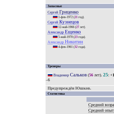
Запасные
Гриценко
Сергей
1-фев-1972
(
21
год).
Кузнецов
Сергей
12-май-1966
(
27
лет).
Ещенко
Александр
5-май-1970
(
23
года).
Никитин
Александр
4-фев-1961
(
32
года).
Тренеры
Сальков
25
(
56
лет).
: +
Владимир
–6
Предупреждён Юшков.
Статистика
Средний возра
Средний опыт