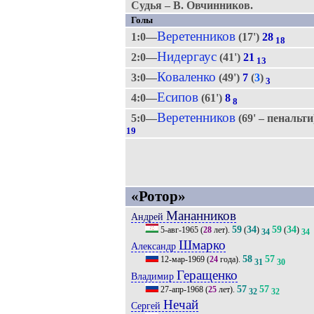
Судья – В. Овчинников.
Голы
Веретенников
1:0—
(17')
28
18
Нидергаус
2:0—
(41')
21
13
Коваленко
3:0—
(49')
7
(
3
)
3
Есипов
4:0—
(61')
8
8
Веретенников
5:0—
(69' – пенальт
19
«Ротор»
Мананников
Андрей
59
34
59
34
5-авг-1965
(
28
лет).
(
)
(
)
34
34
Шмарко
Александр
58
57
12-мар-1969
(
24
года).
31
30
Геращенко
Владимир
57
57
27-апр-1968
(
25
лет).
32
32
Нечай
Сергей