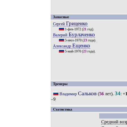
Запасные
Гриценко
Сергей
1-фев-1972
(
21
год).
Бурлаченко
Валерий
5-июл-1970
(
23
года).
Ещенко
Александр
5-май-1970
(
23
года).
Тренеры
Сальков
34
(
56
лет).
: +
Владимир
–9
Статистика
Средний воз