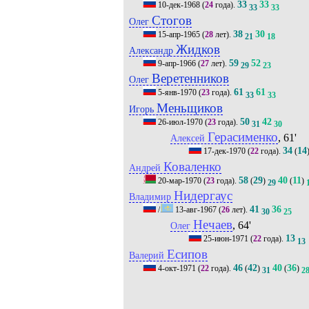
33
33
10-дек-1968
(
24
года).
33
33
Стогов
Олег
38
30
15-апр-1965
(
28
лет).
21
18
Жидков
Александр
59
52
9-апр-1966
(
27
лет).
29
23
Веретенников
Олег
61
61
5-янв-1970
(
23
года).
33
33
Меньщиков
Игорь
50
42
26-июл-1970
(
23
года).
31
30
Герасименко
, 61'
Алексей
34
14
17-дек-1970
(
22
года).
(
Коваленко
Андрей
58
29
40
11
20-мар-1970
(
23
года).
(
)
(
)
29
Нидергаус
Владимир
41
36
/
13-авг-1967
(
26
лет).
30
25
Нечаев
, 64'
Олег
13
25-июн-1971
(
22
года).
13
Есипов
Валерий
46
42
40
36
4-окт-1971
(
22
года).
(
)
(
)
31
2