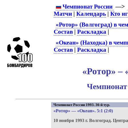
Чемпионат России
—>
Матчи
|
Календарь
|
Кто и
«Ротор» (Волгоград) в че
Состав
|
Раскладка
|
«Океан» (Находка) в чемп
Состав
|
Раскладка
|
«Ротор» – 
Чемпионат 
Чемпионат России 1993. 36-й тур.
«Ротор»
—
«Океан»
. 5:1 (2:0)
10 ноября 1993 г.
Волгоград.
Центра