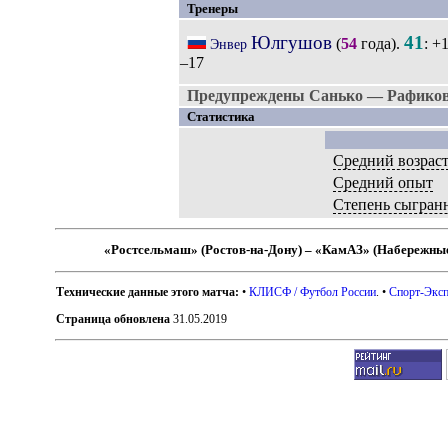
Тренеры
Юлгушов
41
(
54
года).
: +
Энвер
–17
Предупреждены Санько — Рафиков
Статистика
Средний возрас
Средний опыт
Степень сыгран
«Ростсельмаш» (Ростов-на-Дону) – «КамАЗ» (Набережны
Технические данные этого матча:
•
КЛИСФ / Футбол России
. •
Спорт-Эксп
Страница обновлена
31.05.2019