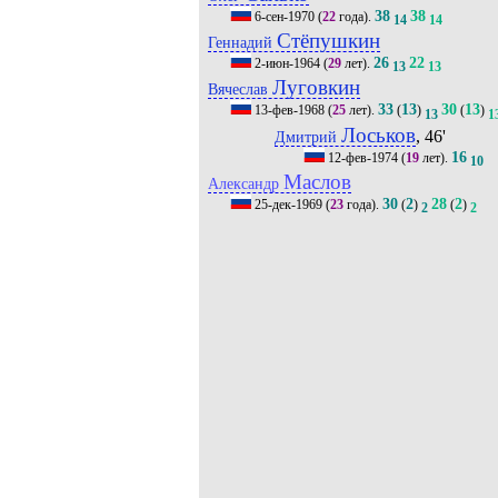
38
38
6-сен-1970
(
22
года).
14
14
Стёпушкин
Геннадий
26
22
2-июн-1964
(
29
лет).
13
13
Луговкин
Вячеслав
33
13
30
13
13-фев-1968
(
25
лет).
(
)
(
)
13
1
Лоськов
, 46'
Дмитрий
16
12-фев-1974
(
19
лет).
10
Маслов
Александр
30
2
28
2
25-дек-1969
(
23
года).
(
)
(
)
2
2