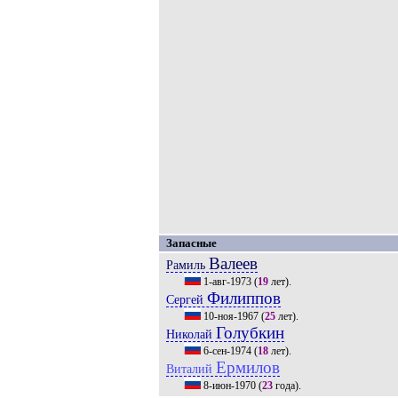
Запасные
Валеев
Рамиль
1-авг-1973
(
19
лет).
Филиппов
Сергей
10-ноя-1967
(
25
лет).
Голубкин
Николай
6-сен-1974
(
18
лет).
Ермилов
Виталий
8-июн-1970
(
23
года).