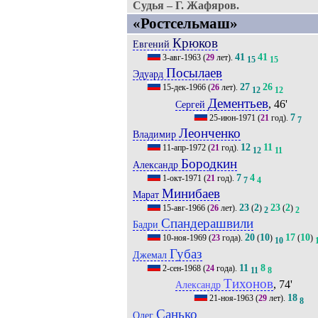
Судья – Г. Жафяров.
«Ростсельмаш»
Крюков
Евгений
41
41
3-авг-1963
(
29
лет).
15
15
Посылаев
Эдуард
27
26
15-дек-1966
(
26
лет).
12
12
Дементьев
, 46'
Сергей
7
25-июн-1971
(
21
год).
7
Леонченко
Владимир
12
11
11-апр-1972
(
21
год).
12
11
Бородкин
Александр
7
4
1-окт-1971
(
21
год).
7
4
Минибаев
Марат
23
2
23
2
15-авг-1966
(
26
лет).
(
)
(
)
2
2
Спандерашвили
Бадри
20
10
17
10
10-ноя-1969
(
23
года).
(
)
(
)
10
Губаз
Джемал
11
8
2-сен-1968
(
24
года).
11
8
Тихонов
, 74'
Александр
18
21-ноя-1963
(
29
лет).
8
Санько
Олег