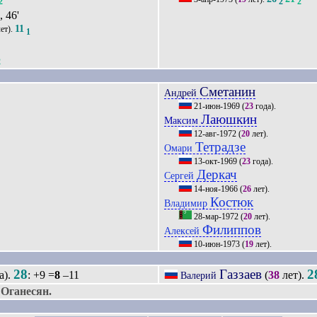
2
2
2
в
, 46'
11
ет).
1
2
Сметанин
Андрей
21-июн-1969
(
23
года).
Лаюшкин
Максим
12-авг-1972
(
20
лет).
Тетрадзе
Омари
13-окт-1969
(
23
года).
Деркач
Сергей
14-ноя-1966
(
26
лет).
Костюк
Владимир
28-мар-1972
(
20
лет).
Филиппов
Алексей
10-июн-1973
(
19
лет).
28
Газзаев
2
а).
: +9 =
8
–11
(
38
лет).
Валерий
Оганесян.