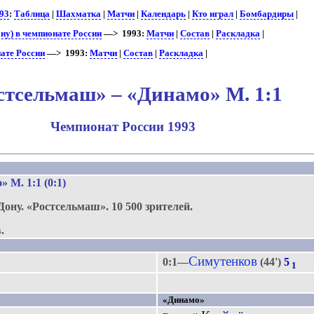
93
:
Таблица
|
Шахматка
|
Матчи
|
Календарь
|
Кто играл
|
Бомбардиры
|
ну) в чемпионате России
—> 1993:
Матчи
|
Состав
|
Раскладка
|
ате России
—> 1993:
Матчи
|
Состав
|
Раскладка
|
стсельмаш» – «Динамо» М. 1:1
Чемпионат России 1993
о» М
. 1:1 (0:1)
Дону.
«Ростсельмаш».
10 500 зрителей.
.
Симутенков
0:1—
(44')
5
1
«Динамо»