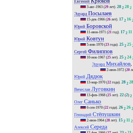
Крюков
Евгений
28
28
3-авг-1963
(
29
лет).
2
2
Посылаев
Эдуард
17
16
15-дек-1966
(
26
лет).
2
Боровской
Юрий
17
11
11-июн-1971
(
21
год).
2
Ковтун
Юрий
25
25
5-янв-1970
(
23
года).
2
Филиппов
Сергей
25
24
10-ноя-1967
(
25
лет).
2
Михайлов
,
Эдуард
2-июн-1972
(
20
л
Дядюк
Юрий
28
2
13-мар-1970
(
22
года).
2
Луговкин
Вячеслав
22
2
13-фев-1968
(
25
лет).
(
)
2
Санько
Олег
26
26
6-сен-1970
(
22
года).
2
Стёпушкин
Геннадий
15
11
2-июн-1964
(
28
лет).
2
2
Середа
Алексей
23
21
12-фев-1966
(
27
лет).