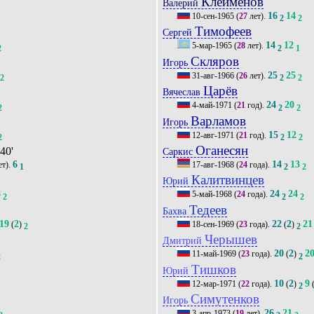
Клеймёнов
Валерий
16
14
10-сен-1965
(
27
лет).
2
2
Тимофеев
Сергей
14
12
5-мар-1965
(
28
лет).
2
2
1
Скляров
Игорь
25
25
31-авг-1966
(
26
лет).
2
2
2
Царёв
Вячеслав
24
20
4-май-1971
(
21
год).
2
2
2
Варламов
Игорь
15
12
12-авг-1971
(
21
год).
2
2
2
Оганесян
 40'
Саркис
6
14
13
ет).
17-авг-1968
(
24
года).
1
2
2
Калитвинцев
Юрий
8
24
24
5-май-1968
(
24
года).
2
2
2
Тедеев
Бахва
19
2
22
2
21
(
)
18-сен-1969
(
23
года).
(
)
2
2
Черышев
Дмитрий
20
2
2
11-май-1969
(
23
года).
(
)
2
2
Тишков
Юрий
10
2
9
12-мар-1971
(
22
года).
(
)
2
Симутенков
Игорь
26
21
3-апр-1973
(
19
лет).