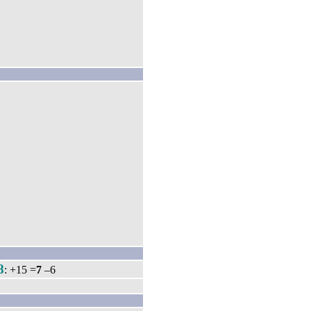
8
: +15 =
7
–6