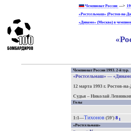
Чемпионат России
—>
19
«Ростсельмаш» (Ростов-на-До
«Динамо» (Москва) в чемпион
«Ро
Чемпионат России 1993. 2-й тур.
«Ростсельмаш»
—
«Динам
12 марта 1993 г.
Ростов-на-
Судья – Николай Левников
Голы
Тихонов
1:1—
(59')
8
1
«Ростсельмаш»