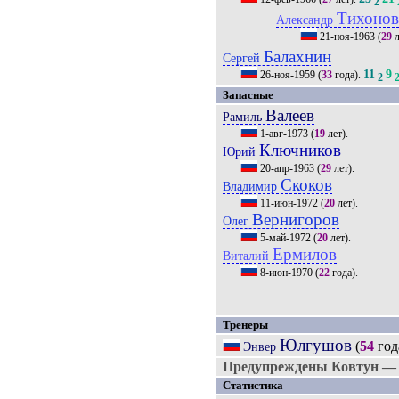
2
Тихоно
Александр
21-ноя-1963
(
29
л
Балахнин
Сергей
11
9
26-ноя-1959
(
33
года).
2
Запасные
Валеев
Рамиль
1-авг-1973
(
19
лет).
Ключников
Юрий
20-апр-1963
(
29
лет).
Скоков
Владимир
11-июн-1972
(
20
лет).
Вернигоров
Олег
5-май-1972
(
20
лет).
Ермилов
Виталий
8-июн-1970
(
22
года).
Тренеры
Юлгушов
(
54
год
Энвер
Предупреждены Ковтун — 
Статистика