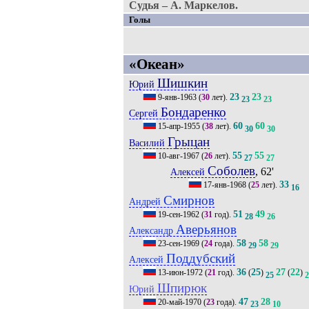
Судья – А. Маркелов.
Голы
«Океан»
Шишкин
Юрий
23
23
9-янв-1963
(
30
лет).
23
23
Бондаренко
Сергей
60
60
15-апр-1955
(
38
лет).
30
30
Грыцан
Василий
55
55
10-авг-1967
(
26
лет).
27
27
Соболев
, 62'
Алексей
33
17-янв-1968
(
25
лет).
16
Смирнов
Андрей
51
49
19-сен-1962
(
31
год).
28
26
Аверьянов
Александр
58
58
23-сен-1969
(
24
года).
29
29
Поддубский
Алексей
36
25
27
22
13-июн-1972
(
21
год).
(
)
(
)
25
2
Шпирюк
Юрий
47
28
20-май-1970
(
23
года).
23
10