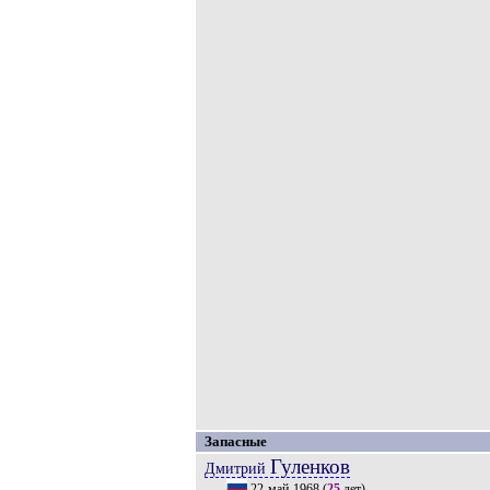
Запасные
Гуленков
Дмитрий
22-май-1968
(
25
лет).