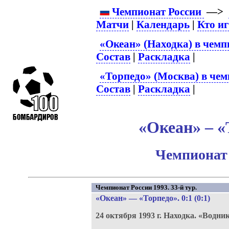
Чемпионат России
—>
Матчи
|
Календарь
|
Кто и
«Океан» (Находка) в чемп
Состав
|
Раскладка
|
«Торпедо» (Москва) в чем
Состав
|
Раскладка
|
«Океан» – «
Чемпионат 
Чемпионат России 1993. 33-й тур.
«Океан»
—
«Торпедо»
. 0:1 (0:1)
24 октября 1993 г.
Находка.
«Водни