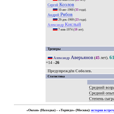
Козлов
Сергей
10-авг-1960
(
33
года).
Рябов
Андрей
29-дек-1969
(
23
года).
Кислый
Александр
7-янв-1974
(
19
лет).
Тренеры
Аверьянов
6
(
45
лет).
Александр
=14 –
26
Предупреждён Соболев.
Статистика
Средний возр
Средний опы
Степень сыгр
«Океан» (Находка) – «Торпедо» (Москва):
история встреч