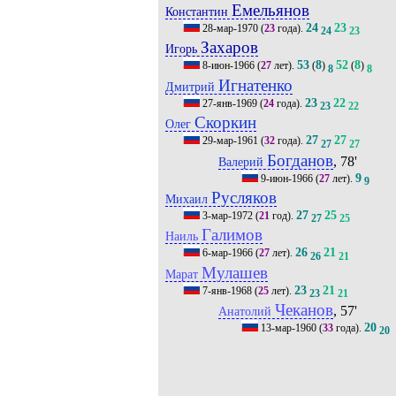
Емельянов
Константин
24
23
28-мар-1970
(
23
года).
24
23
Захаров
Игорь
53
8
52
8
8-июн-1966
(
27
лет).
(
)
(
)
8
8
Игнатенко
Дмитрий
23
22
27-янв-1969
(
24
года).
23
22
Скоркин
Олег
27
27
29-мар-1961
(
32
года).
27
27
Богданов
, 78'
Валерий
9
9-июн-1966
(
27
лет).
9
Русляков
Михаил
27
25
3-мар-1972
(
21
год).
27
25
Галимов
Наиль
26
21
6-мар-1966
(
27
лет).
26
21
Мулашев
Марат
23
21
7-янв-1968
(
25
лет).
23
21
Чеканов
, 57'
Анатолий
20
13-мар-1960
(
33
года).
20