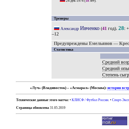
24-дек-1974
(
18
лет).
Тренеры
Ивченко
28
(
41
год).
: +
Александр
–12
Предупреждены Емельянов — Крес
Статистика
Средний возр
Средний опы
Степень сыг
«Луч» (Владивосток) – «Асмарал» (Москва):
история вст
Технические данные этого матча:
•
КЛИСФ / Футбол России
. •
Спорт-Эксп
Страница обновлена
31.05.2019