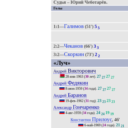
Судья – Юрий Чеботарёв.
Голы
Галимов
1:1—
(51')
5
5
Чеканов
2:2—
(66')
3
3
Скоркин
3:2—
(73')
2
2
«Луч»
Викторович
Андрей
27
27
28-янв-1963
(
30
лет).
27
27
Федякин
Андрей
27
27
8-июн-1959
(
34
года).
27
27
Баранов
Андрей
23
23
19-фев-1962
(
31
год).
23
23
Гончаренко
Александр
24
19
4-авг-1959
(
34
года).
24
19
Прилоус
, 46'
Константин
21
6-май-1969
(
24
года).
21