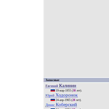
Запасные
Калинин
Евгений
19-мар-1955
(
38
лет).
Ходоронок
Юрий
24-апр-1965
(
28
лет).
Коберский
Денис