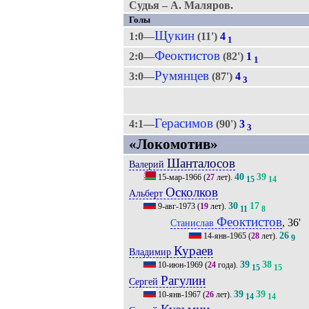
Судья – А. Маляров.
Голы
Щукин
1:0—
(11')
4
1
Феоктистов
2:0—
(82')
1
1
Румянцев
3:0—
(87')
4
3
Герасимов
4:1—
(90')
3
3
«Локомотив»
Шанталосов
Валерий
40
39
15-мар-1966
(
27
лет).
15
14
Осколков
Альберт
30
17
9-авг-1973
(
19
лет).
11
8
Феоктистов
, 36'
Станислав
26
14-янв-1965
(
28
лет).
9
Кураев
Владимир
39
38
10-июн-1969
(
24
года).
15
15
Рагулин
Сергей
39
39
10-янв-1967
(
26
лет).
14
14