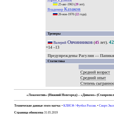
25-авг-1963
(
29
лет).
Казаков
Владимир
26-ноя-1970
(
22
года).
Тренеры
Овчинников
42
(
45
лет).
Валерий
=14 –13
Предупреждены Рагулин — Папикя
Статистика
Средний возраст
Средний опыт
Степень сыгранно
«Локомотив» (Нижний Новгород) – «Динамо» (Ставропол
Технические данные этого матча:
•
КЛИСФ / Футбол России
. •
Спорт-Эксп
Страница обновлена
31.05.2019