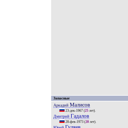
Запасные
Малисов
Аркадий
23-дек-1967
(
25
лет).
Гадалов
Дмитрий
28-фев-1973
(
20
лет).
Гуляев
Юрий