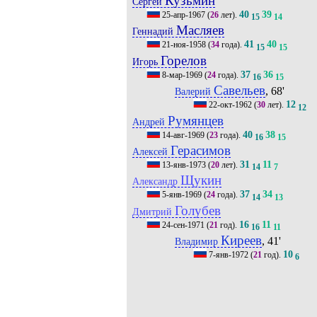
Кузьмин
Сергей
40
39
25-апр-1967
(
26
лет).
15
14
Масляев
Геннадий
41
40
21-ноя-1958
(
34
года).
15
15
Горелов
Игорь
37
36
8-мар-1969
(
24
года).
16
15
Савельев
, 68'
Валерий
12
22-окт-1962
(
30
лет).
12
Румянцев
Андрей
40
38
14-авг-1969
(
23
года).
16
15
Герасимов
Алексей
31
11
13-янв-1973
(
20
лет).
14
7
Щукин
Александр
37
34
5-янв-1969
(
24
года).
14
13
Голубев
Дмитрий
16
11
24-сен-1971
(
21
год).
16
11
Киреев
, 41'
Владимир
10
7-янв-1972
(
21
год).
6