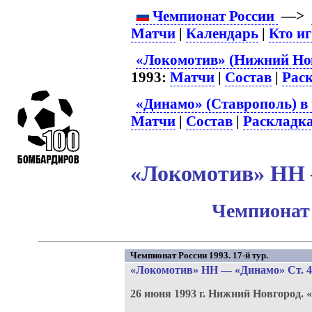
Чемпионат России
—>
Матчи
|
Календарь
|
Кто и
«Локомотив» (Нижний Нов
1993:
Матчи
|
Состав
|
Рас
«Динамо» (Ставрополь) в
Матчи
|
Состав
|
Раскладк
«Локомотив» НН –
Чемпионат 
Чемпионат России 1993. 17-й тур.
«Локомотив» НН
—
«Динамо» Ст
. 
26 июня 1993 г.
Нижний Новгород.