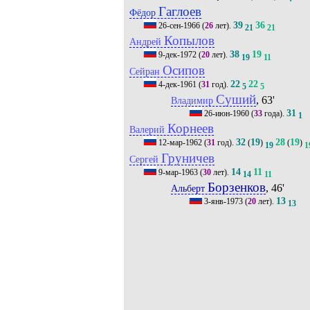
Гаглоев
Фёдор
39
36
26-сен-1966
(
26
лет).
21
21
Копылов
Андрей
38
19
9-дек-1972
(
20
лет).
19
11
Осипов
Сейран
22
22
4-дек-1961
(
31
год).
5
5
Суший
, 63'
Владимир
31
26-июн-1960
(
33
года).
1
Корнеев
Валерий
32
19
28
19
12-мар-1962
(
31
год).
(
)
(
)
19
1
Груничев
Сергей
14
11
9-мар-1963
(
30
лет).
14
11
Борзенков
, 46'
Альберт
13
3-янв-1973
(
20
лет).
13