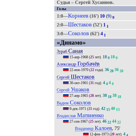
Судья – Сергей Хусаинов.
Голы
Корнеев
1:0—
(16')
10
(
9
)
9
Шестаков
2:0—
(52')
1
1
Соколов
3:0—
(62')
4
1
«Динамо»
Саная
Зураб
18
18
15-апр-1968
(
25
лет).
9
9
Горбачёв
Александр
36
36
22-ноя-1970
(
22
года).
20
20
Шестаков
Сергей
4
4
30-окт-1961
(
31
год).
4
4
Ушаков
Сергей
38
38
27-апр-1965
(
28
лет).
18
18
Соколов
Вадим
42
40
9-дек-1971
(
21
год).
15
13
Матвиенко
Владислав
46
44
27-сен-1967
(
25
лет).
22
22
Калоев
, 75'
Владимир
4
12-фев-1973
(
20
лет).
4