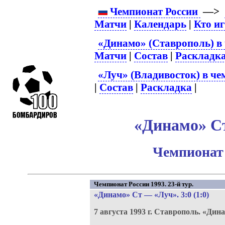
Чемпионат России
—>
Матчи
|
Календарь
|
Кто и
«Динамо» (Ставрополь) в
Матчи
|
Состав
|
Раскладк
«Луч» (Владивосток) в че
|
Состав
|
Раскладка
|
«Динамо» Ст
Чемпионат 
Чемпионат России 1993. 23-й тур.
«Динамо» Ст
—
«Луч»
. 3:0 (1:0)
7 августа 1993 г.
Ставрополь.
«Дина