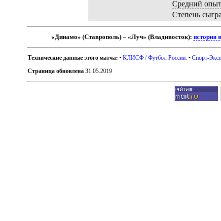
Средний опы
Степень сыгр
«Динамо» (Ставрополь) – «Луч» (Владивосток):
история 
Технические данные этого матча:
•
КЛИСФ / Футбол России
. •
Спорт-Эксп
Страница обновлена
31.05.2019