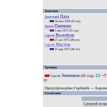
Запасные
Пата
Анатолий
30-июл-1958
(
35
лет).
Папикян
Арсен
1-янв-1972
(
21
год).
Волобуев
Сергей
27-окт-1972
(
20
лет).
Маслов
Сергей
21-мар-1975
(
18
лет).
Тренеры
Зименков
22
(
41
год).
: +
7
Сергей
10
Предупреждены Горбачёв — Барано
Статистика
Средний возр