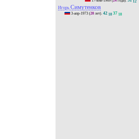
17-янв-1969
(
24
года).
12
Симутенков
Игорь
42
37
3-апр-1973
(
20
лет).
18
18