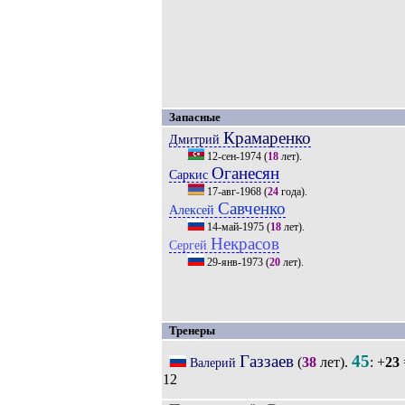
Запасные
Крамаренко
Дмитрий
12-сен-1974
(
18
лет).
Оганесян
Саркис
17-авг-1968
(
24
года).
Савченко
Алексей
14-май-1975
(
18
лет).
Некрасов
Сергей
29-янв-1973
(
20
лет).
Тренеры
Газзаев
45
(
38
лет).
: +
23
Валерий
12