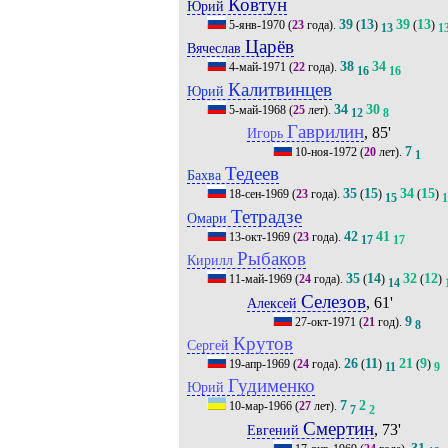
Ковтун
Юрий
39
13
39
13
5-янв-1970
(
23
года).
(
)
(
)
13
1
Царёв
Вячеслав
38
34
4-май-1971
(
22
года).
16
16
Калитвинцев
Юрий
34
30
5-май-1968
(
25
лет).
12
8
Гаврилин
, 85'
Игорь
7
10-ноя-1972
(
20
лет).
1
Тедеев
Бахва
35
15
34
15
18-сен-1969
(
23
года).
(
)
(
)
15
1
Тетрадзе
Омари
42
41
13-окт-1969
(
23
года).
17
17
Рыбаков
Кирилл
35
14
32
12
11-май-1969
(
24
года).
(
)
(
)
14
Селезов
, 61'
Алексей
9
27-окт-1971
(
21
год).
8
Крутов
Сергей
26
11
21
9
19-апр-1969
(
24
года).
(
)
(
)
11
9
Гудименко
Юрий
7
2
10-мар-1966
(
27
лет).
7
2
Смертин
, 73'
Евгений
31