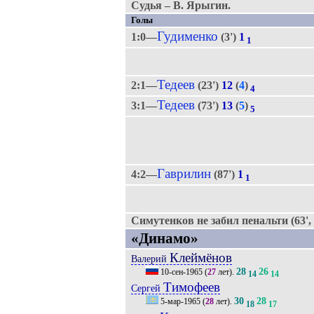
Судья – В. Ярыгин.
Голы
Гудименко
1:0—
(3')
1
1
Тедеев
2:1—
(23')
12
(
4
)
4
Тедеев
3:1—
(73')
13
(
5
)
5
Гаврилин
4:2—
(87')
1
1
Симутенков не забил пенальти (63',
«Динамо»
Клеймёнов
Валерий
28
26
10-сен-1965
(
27
лет).
14
14
Тимофеев
Сергей
30
28
5-мар-1965
(
28
лет).
18
17