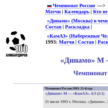
Чемпионат России
—>
Матчи
|
Календарь
|
Кто и
«Динамо» (Москва) в чем
Состав
|
Раскладка
|
«КамАЗ» (Набережные Чел
1993:
Матчи
|
Состав
|
Рас
«Динамо» М –
Чемпионат 
Чемпионат России 1993. 21-й тур.
«Динамо» М
—
«КамАЗ»
. 4:3 (2:1)
21 июля 1993 г.
Москва.
«Динамо».