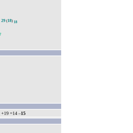
29
18
.
(
)
18
7
: +19 =14 –
15