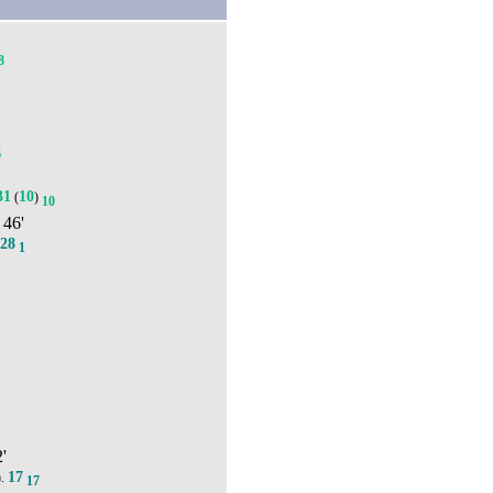
8
6
31
10
(
)
10
, 46'
28
1
2'
17
).
17