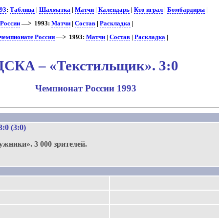
93
:
Таблица
|
Шахматка
|
Матчи
|
Календарь
|
Кто играл
|
Бомбардиры
|
 России
—> 1993:
Матчи
|
Состав
|
Раскладка
|
чемпионате России
—> 1993:
Матчи
|
Состав
|
Раскладка
|
ЦСКА – «Текстильщик». 3:0
Чемпионат России 1993
.
 3:0 (3:0)
ужники».
3 000 зрителей.