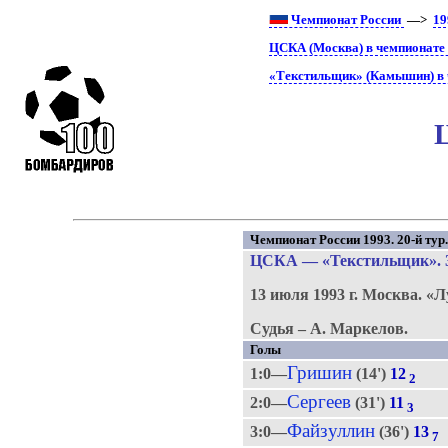
Чемпионат России
—>
19
ЦСКА (Москва) в чемпионате
«Текстильщик» (Камышин) в 
Чемпионат России 1993. 20-й тур
ЦСКА
—
«Текстильщик»
.
13 июля 1993 г.
Москва.
«Л
Судья – А. Маркелов.
Голы
Гришин
1:0—
(14')
12
2
Сергеев
2:0—
(31')
11
3
Файзуллин
3:0—
(36')
13
7