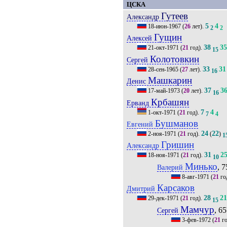
ЦСКА
Гутеев
Александр
5
4
18-июн-1967
(
26
лет).
2
2
Гущин
Алексей
38
3
21-окт-1971
(
21
год).
15
Колотовкин
Сергей
33
31
28-сен-1965
(
27
лет).
16
Машкарин
Денис
37
3
17-май-1973
(
20
лет).
16
Крбашян
Ерванд
7
4
1-окт-1971
(
21
год).
7
4
Бушманов
Евгений
24
22
2-ноя-1971
(
21
год).
(
)
1
Гришин
Александр
31
2
18-ноя-1971
(
21
год).
10
Минько
, 7
Валерий
8-авг-1971
(
21
го
Карсаков
Дмитрий
28
2
29-дек-1971
(
21
год).
15
Мамчур
, 65
Сергей
3-фев-1972
(
21
го