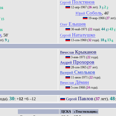
Полстянов
Сергей
3
2
12-апр-1967
(
26
лет).
16
3
2
Соболь
, 46'
Юрий
9
19-мар-1966
(
27
лет)
15
Елышев
Олег
44
43
30-май-1971
(
22
года).
16
17
1
н
Наталушко
, 58'
Сергей
9
18
13
ет).
13-сен-1960
(
32
года).
2
6
6
Крыканов
Вячеслав
3-янв-1971
(
22
года).
Прохоров
Андрей
28-сен-1965
(
27
лет).
Смольков
Валерий
11-июн-1971
(
22
года).
Дёмин
Вячеслав
5-сен-1968
(
24
года).
30
Павлов
48
ода).
: +
12
=6 –12
(
37
лет).
Сергей
ЦСКА
«Текстильщик»