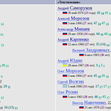
«Текстильщик»
Саморуков
Андрей
42
41
30-май-1970
(
23
года).
18
1
Морозов
Алексей
5
47
47
3-янв-1966
(
27
лет).
14
18
18
Минаев
Александр
44
44
20-авг-1958
(
34
года).
14
16
1
Карпенко
Андрей
6
35
14
12-июл-1966
(
27
лет).
(
)
15
14
Заздравных
Валерий
8-июл-1963
(
30
лет).
Юдин
Андрей
20
3
3
28-июн-1967
(
26
лет).
5
15
3
3
Морозов
Олег
5
45
45
3-янв-1966
(
27
лет).
9
18
18
Волгин
5'
Сергей
29
17
17
д).
5-май-1960
(
33
года).
11
17
17
Розин
Олег
1
46
45
5-июл-1965
(
28
лет).
13
17
17
Навоченко
'
, 2
Виктор
16
13
д).
(
)
21-авг-1970
(
22
года
13