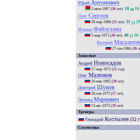
Антонович
Юрий
18
16
2-июн-1967
(
26
лет).
18
Сергеев
Олег
31
2
29-мар-1968
(
25
лет).
15
Файзуллин
Ильшат
40
36
5-мар-1973
(
20
лет).
17
Масалити
Валерий
27-сен-1966
(
26
л
Запасные
Новосадов
Андрей
27-мар-1972
(
21
год).
Малюков
Олег
10-янв-1965
(
28
лет).
Шуков
Дмитрий
26-сен-1975
(
17
лет).
Маркевич
Леонид
15-авг-1973
(
19
лет).
Тренеры
Костылев
(
52
г
Геннадий
Статистика