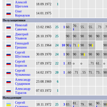
Алексей
18.09.1972
1
Щиголев
Олег
14.01.1975
Корнаухов
Полузащитники
Николай
70..
13.02.1965
25
1
60..
55..
55..
..73
..
Савичев
1
Дмитрий
28.10.1970
25
90
90
90
90
90
90
Ульянов
Геннадий
25.11.1964
24
10
90
71..
90
90
90
2
||
||
Гришин
Сергей
30.09.1970
24
1
90
90
90
90
90
90
||
Шустиков
Сергей
17.09.1972
22
1
..83
о
о
..71
61..
о
Борисов
Сергей
14.02.1973
20
1
..60
..71
..55
71..
73..
90
Чумаченко
Александр
23.08.1969
6
Судариков
Александр
07.03.1972
1
Тарасов
Нападающие
Сергей
81..
90..
18.11.1972
25
3
83..
79..
90..
90
Скаченко
1
1