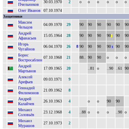
30.03.1970
2
о
о
о
о
о
о
Пчельников
Олег Иванов
07.10.1974
Защитники
Максим
04.09.1970
29
90
90
90
90
90
90
Чельцов
Андрей
15.05.1964
28
90
90
90
90
90
90
||
Афанасьев
Игорь
06.04.1970
26
8
90
90
90
90
90
90
1
Чугайнов
Борис
07.10.1968
21
88..
90
90
о
о
о
Востросаблин
Андрей
17.09.1965
20
..81
о
..90
..61
90
Мартынов
Алексей
09.03.1971
9
Арефьев
Геннадий
21.09.1962
8
Филимонов
Андрей
26.10.1963
4
о
о
90
90
Калайчев
Михаил
23.12.1968
4
..88
о
о
о
..90
о
Соловьёв
Михаил
27.10.1973
2
Мурашов