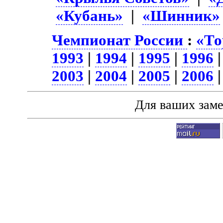
«Кубань»
|
«Шинник»
Чемпионат России
:
«То
1993
|
1994
|
1995
|
1996
2003
|
2004
|
2005
|
2006
Для ваших зам