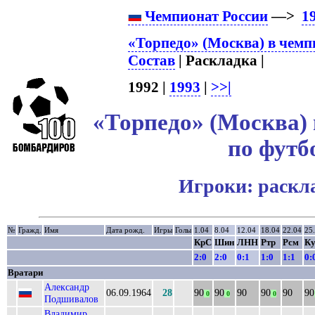
Чемпионат России
—>
1
«Торпедо» (Москва) в чемп
Состав
| Раскладка |
1992 |
1993
|
>>|
«Торпедо» (Москва) 
по футб
Игроки: раскл
№
Гражд.
Имя
Дата рожд.
Игры
Голы
1.04
8.04
12.04
18.04
22.04
25
КрС
Шин
ЛНН
Ртр
Рсм
К
2:0
2:0
0:1
1:0
1:1
0:
Вратари
Александр
06.09.1964
28
90
90
90
90
90
90
0
0
0
Подшивалов
Владимир