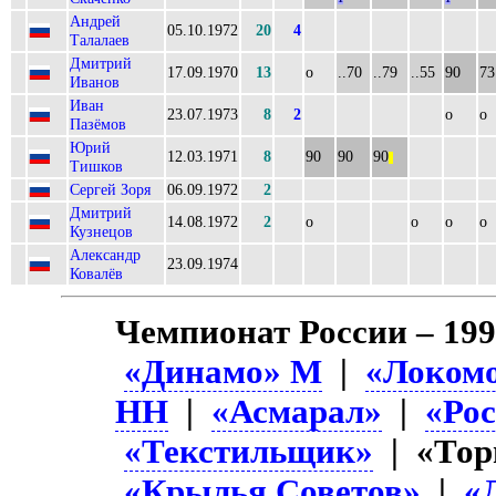
Андрей
05.10.1972
20
4
Талалаев
Дмитрий
17.09.1970
13
о
..70
..79
..55
90
73
Иванов
Иван
23.07.1973
8
2
о
о
Пазёмов
Юрий
12.03.1971
8
90
90
90
||
Тишков
Сергей Зоря
06.09.1972
2
Дмитрий
14.08.1972
2
о
о
о
о
Кузнецов
Александр
23.09.1974
Ковалёв
Чемпионат России – 19
«Динамо» М
|
«Локом
НН
|
«Асмарал»
|
«Ро
«Текстильщик»
| «Тор
«Крылья Советов»
|
«