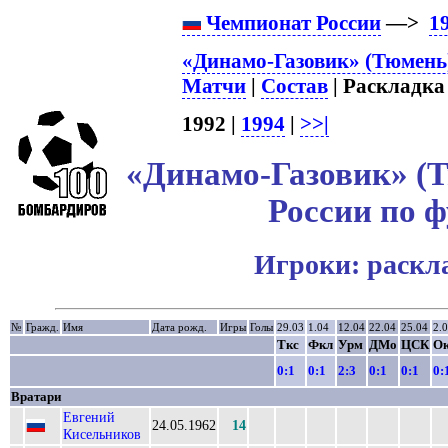
Чемпионат России
—>
1
«Динамо-Газовик» (Тюмень)
Матчи
|
Состав
| Раскладка 
1992 |
1994
|
>>|
«Динамо-Газовик» (Т
России по ф
Игроки: раскл
№
Гражд.
Имя
Дата рожд.
Игры
Голы
29.03
1.04
12.04
22.04
25.04
2.
Ткс
Фкл
Урм
ДМо
ЦСК
О
0:1
0:1
2:3
0:1
0:1
0:
Вратари
Евгений
24.05.1962
14
Кисельников