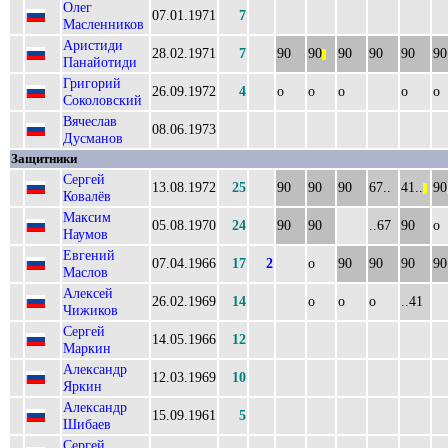
Олег
07.01.1971
7
Масленников
Аристиди
28.02.1971
7
90
90
90
90
90
90
||
Панайотиди
Григорий
26.09.1972
4
о
о
о
о
о
Соколовский
Вячеслав
08.06.1973
Дусманов
Защитники
Сергей
13.08.1972
25
90
90
90
67..
41..
90
||
Ковалёв
Максим
05.08.1970
24
90
90
..67
90
о
Наумов
Евгений
07.04.1966
17
2
о
90
90
90
90
Маслов
Алексей
26.02.1969
14
о
о
о
..41
Чижиков
Сергей
14.05.1966
12
Маркин
Александр
12.03.1969
10
Яркин
Александр
15.09.1961
5
Шибаев
Сергей