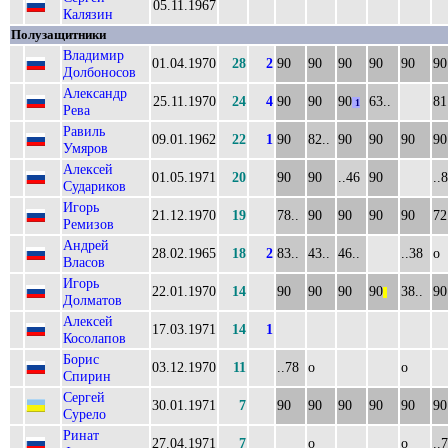
05.11.1967
Калязин
Полузащитники
Владимир
01.04.1970
28
2
90
90
90
90
90
90
Долбоносов
Александр
25.11.1970
24
4
90
90
90
63..
81
1
Рева
Равиль
09.01.1962
22
1
90
82..
90
90
90
90
Умяров
Алексей
01.05.1971
20
90
90
..46
90
..
Судариков
Игорь
21.12.1970
19
78..
90
90
90
90
72
Ремизов
Андрей
28.02.1965
18
2
83..
43..
46..
..38
о
Власов
Игорь
22.01.1970
14
90
90
90
90
38..
90
||
Долматов
Алексей
17.03.1971
14
1
Косолапов
Борис
03.12.1970
11
..78
о
о
Спирин
Сергей
30.01.1971
7
90
90
90
90
90
90
Сурело
Ринат
27.04.1971
7
о
о
..