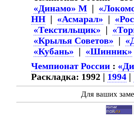
«Динамо» М
|
«Локом
НН
|
«Асмарал»
|
«Ро
«Текстильщик»
|
«Тор
«Крылья Советов»
|
«
«Кубань»
|
«Шинник»
Чемпионат России
:
«Ди
Раскладка: 1992 |
1994
|
Для ваших зам