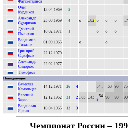
Фатахетдинов
Олег
13.04.1969
5
Курдиков
Александр
23.08.1969
4
о
..82
о
о
о
..
||
Судариков
Дмитрий
18.02.1971
1
о
о
о
Пылихин
Владимир
01.09.1965
о
о
Лихачев
Григорий
22.12.1970
Садофьев
Александр
22.02.1977
Сидорюк
Тимофеев
Нападающие
Вячеслав
14.12.1971
26
4
54..
..63
90
75
Камольцев
Евгений
..54
||
12.12.1962
21
2
..83
..43
90
90
90
Зарва
1
Владислав
16.04.1965
12
3
Яркин
Чемпионат России – 19