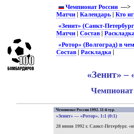
Чемпионат России
—>
Матчи
|
Календарь
|
Кто и
«Зенит» (Санкт-Петербург
Матчи
|
Состав
|
Раскладк
«Ротор» (Волгоград) в че
Состав
|
Раскладка
|
«Зенит» – 
Чемпионат 
Чемпионат России 1992. 11-й тур.
«Зенит»
—
«Ротор»
. 1:1 (0:1)
28 июня 1992 г.
Санкт-Петербург.
«и