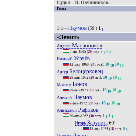
Судья – В. Овчинников.
Голы
Наумов
1:1—
(59')
1
1
«Зенит»
Мананников
Андрей
7
7
5-авг-1965
(
26
лет).
7
7
Усачёв
Николай
10
10
12-мар-1968
(
24
года).
10
10
Белоцерковец
Артур
10
10
29-янв-1972
(
20
лет).
10
10
Боков
Максим
10
10
29-авг-1973
(
18
лет).
10
10
Наумов
Алексей
10
10
2-фев-1972
(
20
лет).
10
10
Рафиков
Алимджон
1
1
30-апр-1962
(
30
лет).
1
1
Зазулин
, 69'
Игорь
8
13-апр-1974
(
18
лет).
8
Левин
Михаил