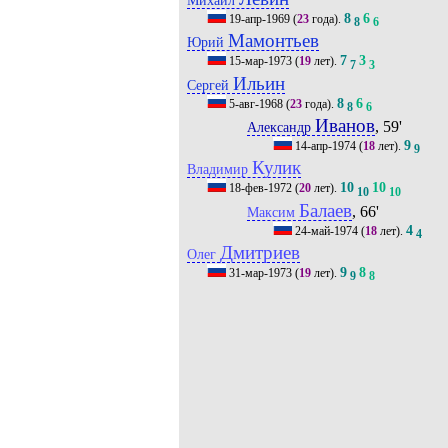
8
6
19-апр-1969
(
23
года).
8
6
Мамонтьев
Юрий
7
3
15-мар-1973
(
19
лет).
7
3
Ильин
Сергей
8
6
5-авг-1968
(
23
года).
8
6
Иванов
, 59'
Александр
9
14-апр-1974
(
18
лет).
9
Кулик
Владимир
10
10
18-фев-1972
(
20
лет).
10
10
Балаев
, 66'
Максим
4
24-май-1974
(
18
лет).
4
Дмитриев
Олег
9
8
31-мар-1973
(
19
лет).
9
8