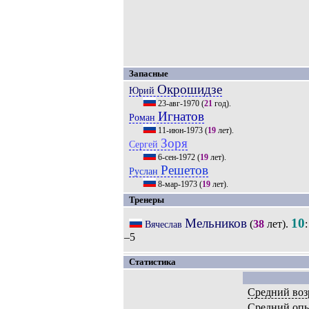
Запасные
Окрошидзе
Юрий
23-авг-1970
(
21
год).
Игнатов
Роман
11-июн-1973
(
19
лет).
Зоря
Сергей
6-сен-1972
(
19
лет).
Решетов
Руслан
8-мар-1973
(
19
лет).
Тренеры
Мельников
10
(
38
лет).
:
Вячеслав
–5
Статистика
Средний воз
Средний оп