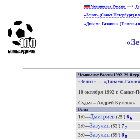
Чемпионат России
—>
19
«Зенит» (Санкт-Петербург) в 
«Динамо-Газовик» (Тюмень) в
«Зе
Чемпионат России 1992. 29-й тур
«Зенит»
—
«Динамо-Газов
18 октября 1992 г.
Санкт-П
Судья – Андрей Бутенко.
Голы
Дмитриев
1:0—
(25')
6
6
Зазулин
2:0—
(52')
7
7
Зазулин
3:0—
(59')
8
8