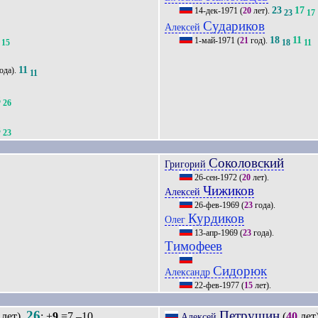
23
17
14-дек-1971
(
20
лет).
23
17
Судариков
Алексей
18
11
1-май-1971
(
21
год).
15
18
11
11
ода).
11
6
26
3
23
Соколовский
Григорий
26-сен-1972
(
20
лет).
Чижиков
Алексей
26-фев-1969
(
23
года).
Курдиков
Олег
13-апр-1969
(
23
года).
Тимофеев
Сидорюк
Александр
22-фев-1977
(
15
лет).
26
Петрушин
лет).
: +
9
=7 –10
(
40
лет
Алексей