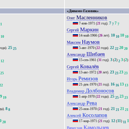
«Динамо-Газовик»
Масленников
Олег
7
7
7-янв-1971
(
21
год).
21
7
7
Маркин
Сергей
10
10
14-май-1966
(
26
лет).
10
10
10
Наумов
Максим
25
22
20
ода).
5-авг-1970
(
22
года).
25
22
20
Шибаев
Александр
3
2
3
2
15-сен-1961
(
31
год).
(
)
(
)
12
2
Ковалёв
Сергей
23
23
13-авг-1972
(
20
лет).
25
23
23
Ремизов
Игорь
16
13
21-дек-1970
(
21
год).
22
16
13
Долбоносов
Владимир
19
25
23
1-апр-1970
(
22
года).
19
25
23
Рева
'
Александр
8
21
21
да).
25-ноя-1970
(
21
год).
8
21
21
Косолапов
Алексей
0
12
11
17-мар-1971
(
21
год).
(
)
20
11
Камольцев
Вячеслав