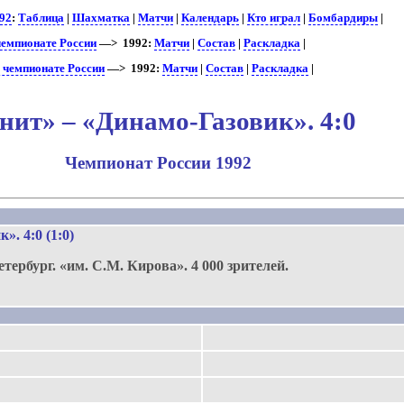
92
:
Таблица
|
Шахматка
|
Матчи
|
Календарь
|
Кто играл
|
Бомбардиры
|
чемпионате России
—> 1992:
Матчи
|
Состав
|
Раскладка
|
 чемпионате России
—> 1992:
Матчи
|
Состав
|
Раскладка
|
нит» – «Динамо-Газовик». 4:0
Чемпионат России 1992
.
ик»
. 4:0 (1:0)
етербург.
«им. С.М. Кирова».
4 000 зрителей.