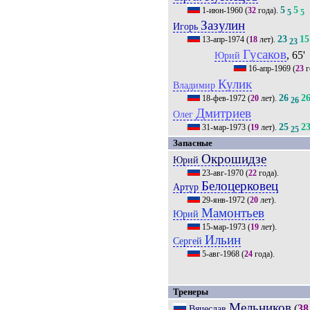
5
5
1-июн-1960
(
32
года).
5
5
Зазулин
Игорь
23
15
13-апр-1974
(
18
лет).
23
Гусаков
, 65'
Юрий
16-апр-1969
(
23
г
Кулик
Владимир
26
2
18-фев-1972
(
20
лет).
26
Дмитриев
Олег
25
2
31-мар-1973
(
19
лет).
25
Запасные
Окрошидзе
Юрий
23-авг-1970
(
22
года).
Белоцерковец
Артур
29-янв-1972
(
20
лет).
Мамонтьев
Юрий
15-мар-1973
(
19
лет).
Ильин
Сергей
5-авг-1968
(
24
года).
Тренеры
Мельников
(
38
Вячеслав