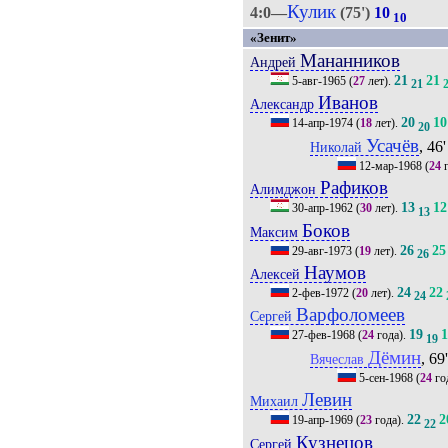
Кулик
4:0—
(75')
10
10
«Зенит»
Мананников
Андрей
21
21
5-авг-1965
(
27
лет).
21
Иванов
Александр
20
10
14-апр-1974
(
18
лет).
20
Усачёв
, 46'
Николай
12-мар-1968
(
24
г
Рафиков
Алимджон
13
12
30-апр-1962
(
30
лет).
13
Боков
Максим
26
25
29-авг-1973
(
19
лет).
26
Наумов
Алексей
24
22
2-фев-1972
(
20
лет).
24
Варфоломеев
Сергей
19
27-фев-1968
(
24
года).
19
Дёмин
, 69
Вячеслав
5-сен-1968
(
24
го
Левин
Михаил
22
2
19-апр-1969
(
23
года).
22
Кузнецов
Сергей