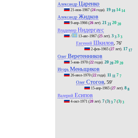
Царенко
Александр
19
14
21-ноя-1967
(
24
года).
19
14
Жидков
Александр
21
20
9-апр-1966
(
26
лет).
21
20
Нидергаус
Владимир
3
3
/
13-авг-1967
(
25
лет).
3
3
Шкилов
, 76'
Евгений
17
2-фев-1965
(
27
лет).
17
Веретенников
Олег
20
20
5-янв-1970
(
22
года).
20
20
Меньщиков
Игорь
11
7
26-июл-1970
(
22
года).
11
7
Стогов
, 59'
Олег
8
15-апр-1965
(
27
лет).
8
Есипов
Валерий
7
3
7
3
4-окт-1971
(
20
лет).
(
)
(
)
3
3