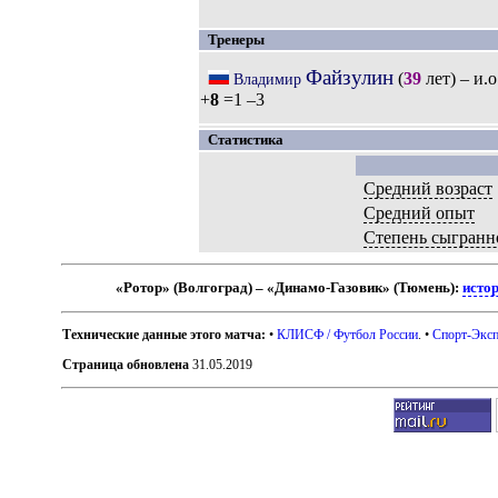
Тренеры
Файзулин
(
39
лет) – и.о
Владимир
+
8
=1 –3
Статистика
Средний возраст
Средний опыт
Степень сыгранн
«Ротор» (Волгоград) – «Динамо-Газовик» (Тюмень):
исто
Технические данные этого матча:
•
КЛИСФ / Футбол России
. •
Спорт-Эксп
Страница обновлена
31.05.2019