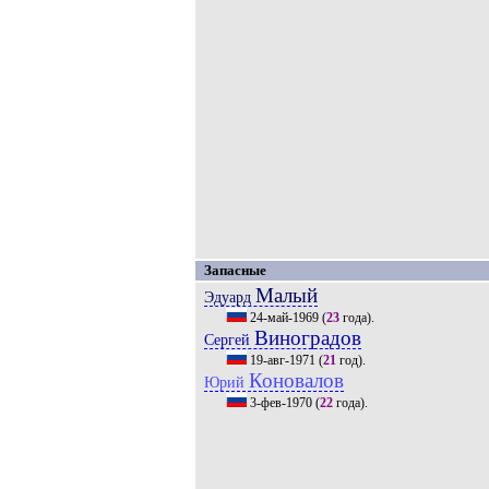
Запасные
Малый
Эдуард
24-май-1969
(
23
года).
Виноградов
Сергей
19-авг-1971
(
21
год).
Коновалов
Юрий
3-фев-1970
(
22
года).