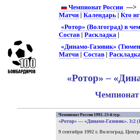
Чемпионат России
—>
Матчи
|
Календарь
|
Кто и
«Ротор» (Волгоград) в че
Состав
|
Раскладка
|
«Динамо-Газовик» (Тюмень
Матчи
|
Состав
|
Раскладк
«Ротор» – «Дина
Чемпионат 
Чемпионат России 1992. 23-й тур.
«Ротор»
—
«Динамо-Газовик»
. 3:2 (
9 сентября 1992 г.
Волгоград.
Центр