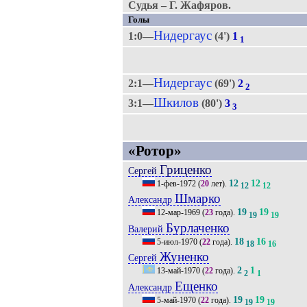
Судья – Г. Жафяров.
Голы
Нидергаус
1:0—
(4')
1
1
Нидергаус
2:1—
(69')
2
2
Шкилов
3:1—
(80')
3
3
«Ротор»
Гриценко
Сергей
12
12
1-фев-1972
(
20
лет).
12
12
Шмарко
Александр
19
19
12-мар-1969
(
23
года).
19
19
Бурлаченко
Валерий
18
16
5-июл-1970
(
22
года).
18
16
Жуненко
Сергей
2
1
13-май-1970
(
22
года).
2
1
Ещенко
Александр
19
19
5-май-1970
(
22
года).
19
19