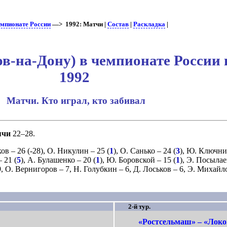
емпионате России
—> 1992: Матчи |
Состав
|
Раскладка
|
в-на-Дону) в чемпионате России 
1992
Матчи. Кто играл, кто забивал
ячи
22–28.
ков
– 26 (
-28
),
О. Никулин
– 25 (
1
),
О. Санько
– 24 (
3
),
Ю. Ключни
 21 (
5
),
А. Булашенко
– 20 (
1
),
Ю. Боровской
– 15 (
1
),
Э. Посылае
9,
О. Вернигоров
– 7,
Н. Голубкин
– 6,
Д. Лоськов
– 6,
Э. Михайл
2-й тур.
«Ростсельмаш» – «Локо