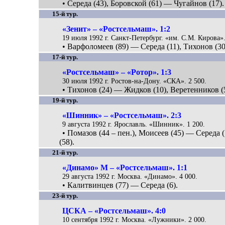
• Середа (43), Боровской (61) — Чугайнов (17).
15-й тур.
«Зенит» – «Ростсельмаш». 1:2
19 июля 1992 г. Санкт-Петербург. «им. С.М. Кирова».
• Варфоломеев (89) — Середа (11), Тихонов (30
17-й тур.
«Ростсельмаш» – «Ротор». 1:3
30 июля 1992 г. Ростов-на-Дону. «СКА». 2 500.
• Тихонов (24) — Жидков (10), Веретенников (
19-й тур.
«Шинник» – «Ростсельмаш». 2:3
9 августа 1992 г. Ярославль. «Шинник». 1 200.
• Помазов (44 – пен.), Моисеев (45) — Середа 
(58).
21-й тур.
«Динамо» М – «Ростсельмаш». 1:1
29 августа 1992 г. Москва. «Динамо». 4 000.
• Калитвинцев (77) — Середа (6).
23-й тур.
ЦСКА – «Ростсельмаш». 4:0
10 сентября 1992 г. Москва. «Лужники». 2 000.