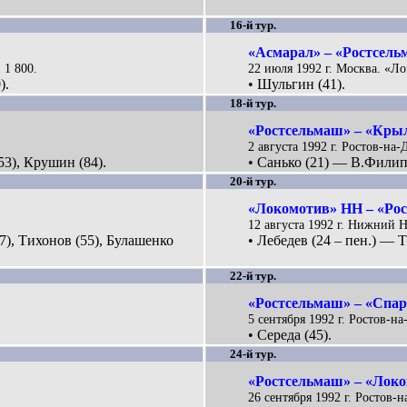
16-й тур.
«Асмарал» – «Ростсельм
 1 800.
22 июля 1992 г. Москва. «Ло
).
• Шульгин (41).
18-й тур.
«Ростсельмаш» – «Крыл
2 августа 1992 г. Ростов-на-
53), Крушин (84).
• Санько (21) — В.Филип
20-й тур.
«Локомотив» НН – «Рос
12 августа 1992 г. Нижний 
(7), Тихонов (55), Булашенко
• Лебедев (24 – пен.) — Т
22-й тур.
«Ростсельмаш» – «Спарт
5 сентября 1992 г. Ростов-н
• Середа (45).
24-й тур.
«Ростсельмаш» – «Локо
26 сентября 1992 г. Ростов-