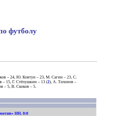
по футболу
ков
– 24,
Ю. Ковтун
– 23,
М. Сагин
– 23,
С.
в
– 15,
Г. Стёпушкин
– 13 (
2
),
А. Тихонов
–
ов
– 5,
В. Скоков
– 5.
мотив» НН. 0:0