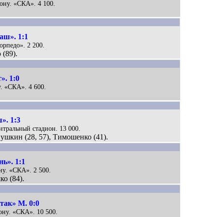
Дону. «СКА». 4 100.
аш». 1:1
орпедо». 2 200.
 (89).
». 1:0
у. «СКА». 4 600.
». 1:3
ентральный стадион. 13 000.
ушкин (28, 57), Тимошенко (41).
ь». 1:1
ну. «СКА». 2 500.
о (84).
так» М. 0:0
ону. «СКА». 10 500.