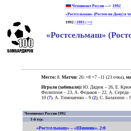
Чемпионат России
—>
1992
«Ростсельмаш» (Ростов-на-Дону) в ч
1992 |
1993
|
>>|
«Ростсельмаш» (Росто
Место:
8.
Матчи:
26: +8 =7 –11 (23 очка),
м
Играли (забивали):
Ю. Дядюк
– 26,
Е. Крю
Филиппов
– 23,
А. Федьков
– 22,
А. Середа
–
10 (
7
),
А. Тимошенко
– 9 (
2
),
С. Балахнин
– 
Чемпионат России 1992
1-й тур.
«Ростсельмаш» – «Шинник». 2:0