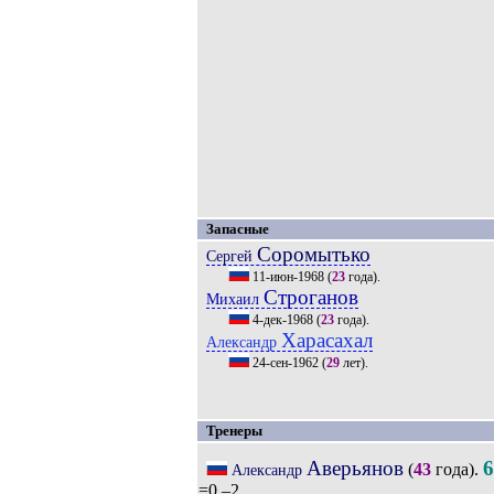
Запасные
Соромытько
Сергей
11-июн-1968
(
23
года).
Строганов
Михаил
4-дек-1968
(
23
года).
Харасахал
Александр
24-сен-1962
(
29
лет).
Тренеры
Аверьянов
6
(
43
года).
Александр
=0 –2