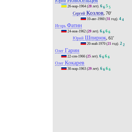
Новосельцев
Юрий
6
5
26-мар-1964
(
28
лет).
6
5
Козлов
, 70'
Сергей
4
10-авг-1960
(
31
год).
4
Фатин
Игорь
6
6
24-ноя-1962
(
29
лет).
6
6
Шпирюк
, 61'
Юрий
2
20-май-1970
(
21
год).
2
Гарин
Олег
6
6
22-сен-1966
(
25
лет).
6
6
Кокарев
Олег
6
6
30-мар-1963
(
29
лет).
6
6