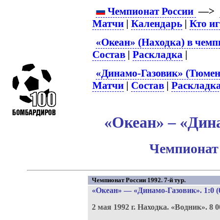
Чемпионат России
—>
Матчи
|
Календарь
|
Кто и
«Океан» (Находка) в чемп
Состав
|
Раскладка
|
«Динамо-Газовик» (Тюмень
Матчи
|
Состав
|
Раскладк
«Океан» – «Дина
Чемпионат 
Чемпионат России 1992. 7-й тур.
«Океан»
—
«Динамо-Газовик»
. 1:0 (
2 мая 1992 г.
Находка.
«Водник».
8 0