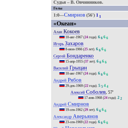
Судья – В. Овчинников.
Голы
Смирнов
1:0—
(56')
1
1
«Океан»
Кокоев
Алан
6
6
10-авг-1967
(
24
года).
6
6
Захаров
Игорь
6
6
8-июн-1966
(
25
лет).
6
6
Бондаренко
Сергей
6
6
15-апр-1955
(
37
лет).
6
6
Грыцан
Василий
6
6
10-авг-1967
(
24
года).
6
6
Рябов
Андрей
5
4
29-дек-1969
(
22
года).
5
4
Соболев
, 57'
Алексей
2
17-янв-1968
(
24
года).
2
Смирнов
Андрей
6
6
19-сен-1962
(
29
лет).
6
6
Аверьянов
Александр
6
6
23-сен-1969
(
22
года).
6
6