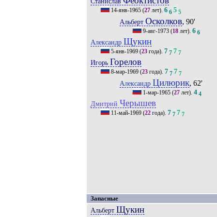
Феоктистов
Станислав
6
5
14-янв-1965
(
27
лет).
6
5
Осколков
, 90'
Альберт
6
9-авг-1973
(
18
лет).
6
Щукин
Александр
7
7
5-янв-1969
(
23
года).
7
7
Горелов
Игорь
7
7
8-мар-1969
(
23
года).
7
7
Цилюрик
, 62'
Александр
4
1-мар-1965
(
27
лет).
4
Черышев
Дмитрий
7
7
11-май-1969
(
22
года).
7
7
Запасные
Щукин
Альберт