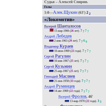
Судья – Алексей Спирин.
Голы
Алек.Щукин
1:0—
(63')
2
2
«Локомотив»
Шанталосов
Валерий
7
7
15-мар-1966
(
26
лет).
7
7
Лебедев
Андрей
7
6
2-янв-1963
(
29
лет).
7
6
Кураев
Владимир
7
7
10-июн-1969
(
22
года).
7
7
Рагулин
Сергей
7
7
10-янв-1967
(
25
лет).
7
7
Кузьмин
Сергей
7
7
25-апр-1967
(
25
лет).
7
7
Масляев
Геннадий
7
7
21-ноя-1958
(
33
года).
7
7
Румянцев
Андрей
7
7
14-авг-1969
(
22
года).
7
7
Фролов
, 46'
Валерий
3
13-мар-1970
(
22
года).
3