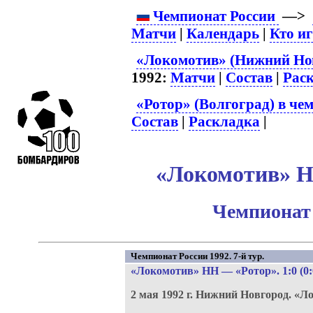
Чемпионат России
—>
Матчи
|
Календарь
|
Кто и
«Локомотив» (Нижний Нов
1992:
Матчи
|
Состав
|
Рас
«Ротор» (Волгоград) в че
Состав
|
Раскладка
|
«Локомотив» НН
Чемпионат 
Чемпионат России 1992. 7-й тур.
«Локомотив» НН
—
«Ротор»
. 1:0 (0
2 мая 1992 г.
Нижний Новгород.
«Ло