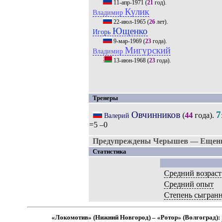
11-апр-1971
(
21
год).
Кулик
Владимир
22-июл-1965
(
26
лет).
Ющенко
Игорь
9-мар-1969
(
23
года).
Мигурский
Владимир
13-июн-1968
(
23
года).
Тренеры
Овчинников
7
(
44
года).
Валерий
=5 –0
Предупреждены Черышев — Ещенко
Статистика
Средний возраст
Средний опыт
Степень сыгран
«Локомотив» (Нижний Новгород) – «Ротор» (Волгоград):