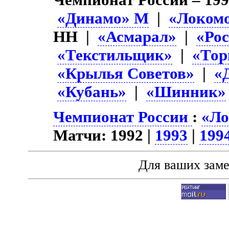
«Динамо» М
|
«Локом
НН |
«Асмарал»
|
«Ро
«Текстильщик»
|
«Тор
«Крылья Советов»
|
«
«Кубань»
|
«Шинник»
Чемпионат России
:
«Ло
Матчи: 1992 |
1993
|
199
Для ваших зам