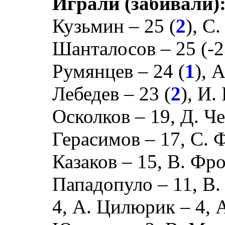
Играли (забивали)
Кузьмин
– 25 (
2
),
С.
Шанталосов
– 25 (
-
Румянцев
– 24 (
1
),
А
Лебедев
– 23 (
2
),
И. 
Осколков
– 19,
Д. Ч
Герасимов
– 17,
С. 
Казаков
– 15,
В. Фр
Пападопуло
– 11,
В.
4,
А. Цилюрик
– 4,