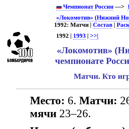
Чемпионат России
—>
«Локомотив» (Нижний Нов
1992: Матчи |
Состав
|
Рас
1992 |
1993
|
>>|
«Локомотив» (Ни
чемпионате Росси
Матчи. Кто игр
Место:
6.
Матчи:
2
мячи
23–26.