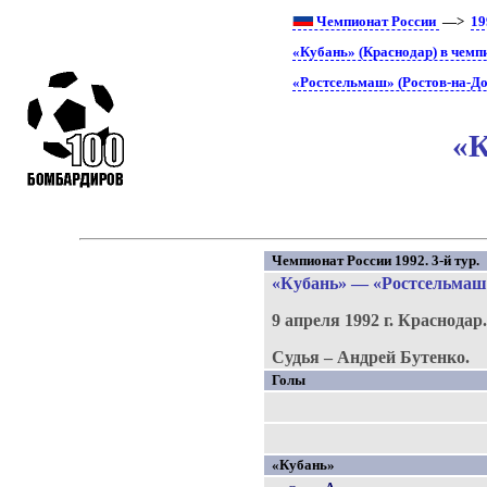
Чемпионат России
—>
19
«Кубань» (Краснодар) в чемп
«Ростсельмаш» (Ростов-на-До
«К
Чемпионат России 1992. 3-й тур.
«Кубань»
—
«Ростсельмаш
9 апреля 1992 г.
Краснодар
Судья – Андрей Бутенко.
Голы
«Кубань»