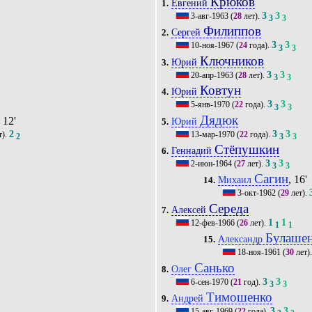
Крюков
Евгений
1.
3
3
3-авг-1963
(
28
лет).
3
3
Филиппов
Сергей
2.
3
3
10-ноя-1967
(
24
года).
3
3
Ключников
Юрий
3.
3
3
20-апр-1963
(
28
лет).
3
3
Ковтун
Юрий
4.
3
3
5-янв-1970
(
22
года).
3
3
Дядюк
, 12'
Юрий
5.
2
3
3
т).
13-мар-1970
(
22
года).
2
3
3
Стёпушкин
Геннадий
6.
3
3
2-июн-1964
(
27
лет).
3
3
Сагин
, 16'
Михаил
14.
3-окт-1962
(
29
лет).
Середа
Алексей
7.
1
1
12-фев-1966
(
26
лет).
1
1
Булаше
Александр
15.
18-ноя-1961
(
30
лет)
Санько
Олег
8.
3
3
6-сен-1970
(
21
год).
3
3
Тимошенко
Андрей
9.
3
3
15-авг-1969
(
22
года).