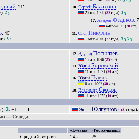
3
3
кодный
Балахнин
, 71'
Сергей
10.
2
3
1
д).
26-ноя-1959
(
32
года).
2
3
1
Федьков
, 
Андрей
17.
4-июл-1971
(
20
лет).
о
Никулин
, 46'
Олег
11.
3
3
3
да).
10-янв-1970
(
22
года).
3
3
3
Посылаев
Эдуард
12.
15-дек-1966
(
25
лет).
Боровской
Юрий
13.
11-июн-1971
(
20
лет).
Чумак
Юрий
16.
8-апр-1962
(
30
лет).
Скоков
Владимир
18.
11-июн-1972
(
19
лет).
3
Юлгушов
т).
: +1 =1 –
1
(
53
года)
Энвер
ый — Середа.
«Кубань»
«Ростсельмаш»
Средний возраст
24,2
25