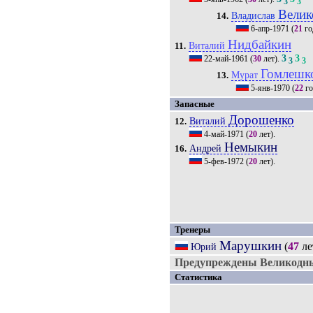
3
3
Вели
Владислав
14.
6-апр-1971
(
21
го
Нидбайкин
Виталий
11.
3
3
22-май-1961
(
30
лет).
3
3
Гомлешк
Мурат
13.
5-янв-1970
(
22
го
Запасные
Дорошенко
Виталий
12.
4-май-1971
(
20
лет).
Немыкин
Андрей
16.
5-фев-1972
(
20
лет).
Тренеры
Марушкин
(
47
ле
Юрий
Предупреждены Великодн
Статистика