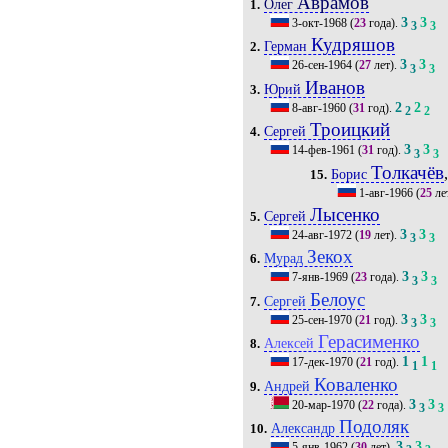
Аврамов
Олег
1.
3
3
3-окт-1968
(
23
года).
3
3
Кудряшов
Герман
2.
3
3
26-сен-1964
(
27
лет).
3
3
Иванов
Юрий
3.
2
2
8-авг-1960
(
31
год).
2
2
Троицкий
Сергей
4.
3
3
14-фев-1961
(
31
год).
3
3
Толкачёв
Борис
15.
1-авг-1966
(
25
ле
Лысенко
Сергей
5.
3
3
24-авг-1972
(
19
лет).
3
3
Зекох
Мурад
6.
3
3
7-янв-1969
(
23
года).
3
3
Белоус
Сергей
7.
3
3
25-сен-1970
(
21
год).
3
3
Герасименко
Алексей
8.
1
1
17-дек-1970
(
21
год).
1
1
Коваленко
Андрей
9.
3
3
20-мар-1970
(
22
года).
3
3
Подоляк
Александр
10.
3
3
5-янв-1962
(
30
лет).