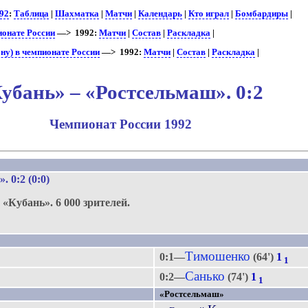
92
:
Таблица
|
Шахматка
|
Матчи
|
Календарь
|
Кто играл
|
Бомбардиры
|
ионате России
—> 1992:
Матчи
|
Состав
|
Раскладка
|
ну) в чемпионате России
—> 1992:
Матчи
|
Состав
|
Раскладка
|
убань» – «Ростсельмаш». 0:2
Чемпионат России 1992
»
. 0:2 (0:0)
.
«Кубань».
6 000 зрителей.
Тимошенко
0:1—
(64')
1
1
Санько
0:2—
(74')
1
1
«Ростсельмаш»