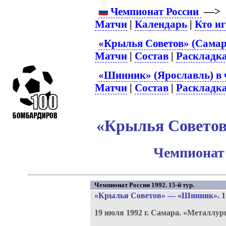
Чемпионат России
—>
Матчи
|
Календарь
|
Кто и
«Крылья Советов» (Самар
Матчи
|
Состав
|
Раскладк
«Шинник» (Ярославль) в 
Матчи
|
Состав
|
Раскладк
«Крылья Советов
Чемпионат 
Чемпионат России 1992. 15-й тур.
«Крылья Советов»
—
«Шинник»
. 
19 июля 1992 г.
Самара.
«Металлур