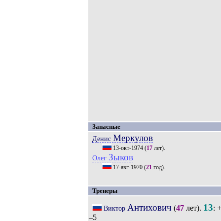
Запасные
Меркулов
Денис
13-окт-1974
(
17
лет).
Зыков
Олег
17-авг-1970
(
21
год).
Тренеры
Антихович
13
(
47
лет).
: 
Виктор
–5