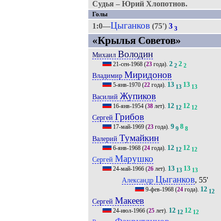
Судья – Юрий Хлопотнов.
Голы
Цыганков
1:0—
(75')
3
3
«Крылья Советов»
Володин
Михаил
2
2
21-сен-1968
(
23
года).
2
2
Миридонов
Владимир
13
13
5-янв-1970
(
22
года).
13
13
Жупиков
Василий
12
12
16-янв-1954
(
38
лет).
12
12
Грибов
Сергей
9
8
17-май-1969
(
23
года).
9
8
Тумайкин
Валерий
12
12
6-янв-1968
(
24
года).
12
12
Марушко
Сергей
13
13
24-май-1966
(
26
лет).
13
13
Цыганков
, 55'
Александр
12
9-фев-1968
(
24
года).
12
Макеев
Сергей
12
12
24-июл-1966
(
25
лет).
12
12