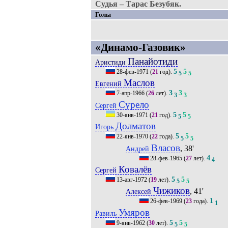
Судья – Тарас Безубяк.
Голы
«Динамо-Газовик»
Панайотиди
Аристиди
5
5
28-фев-1971
(
21
год).
5
5
Маслов
Евгений
3
3
7-апр-1966
(
26
лет).
3
3
Сурело
Сергей
5
5
30-янв-1971
(
21
год).
5
5
Долматов
Игорь
5
5
22-янв-1970
(
22
года).
5
5
Власов
, 38'
Андрей
4
28-фев-1965
(
27
лет).
4
Ковалёв
Сергей
5
5
13-авг-1972
(
19
лет).
5
5
Чижиков
, 41'
Алексей
1
26-фев-1969
(
23
года).
1
Умяров
Равиль
5
5
9-янв-1962
(
30
лет).
5
5