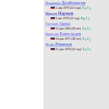
Долбоносов
Владимир
5
5
1-апр-1970
(
22
года).
5
5
Наумов
Максим
4
3
5-авг-1970
(
21
год).
4
3
Зарва
Евгений
5
2
12-дек-1962
(
29
лет).
5
2
Камольцев
Вячеслав
3
2
14-дек-1971
(
20
лет).
3
2
Ремизов
Игорь
5
5
21-дек-1970
(
21
год).
5
5