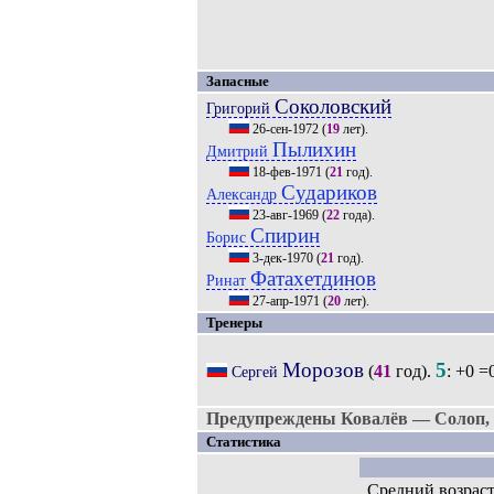
Запасные
Соколовский
Григорий
26-сен-1972
(
19
лет).
Пылихин
Дмитрий
18-фев-1971
(
21
год).
Судариков
Александр
23-авг-1969
(
22
года).
Спирин
Борис
3-дек-1970
(
21
год).
Фатахетдинов
Ринат
27-апр-1971
(
20
лет).
Тренеры
Морозов
5
(
41
год).
: +0 =
Сергей
Предупреждены Ковалёв — Солоп, 
Статистика
Средний возрас