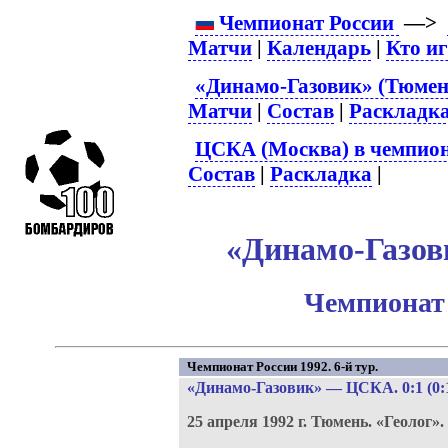
Чемпионат России
—>
Матчи
|
Календарь
|
Кто и
«Динамо-Газовик» (Тюмень
Матчи
|
Состав
|
Раскладк
ЦСКА (Москва) в чемпион
Состав
|
Раскладка
|
«Динамо-Газов
Чемпионат 
Чемпионат России 1992. 6-й тур.
«Динамо-Газовик»
—
ЦСКА
. 0:1 (0:
25 апреля 1992 г.
Тюмень.
«Геолог».