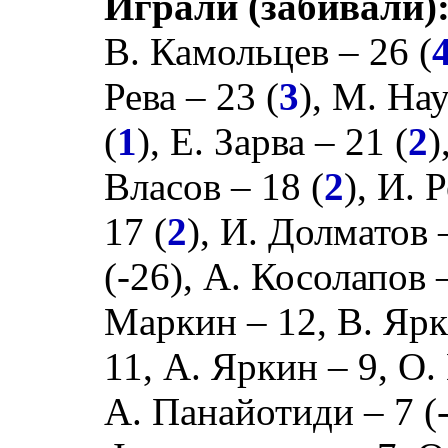
Играли (забивали)
В. Камольцев
– 26 (
Рева
– 23 (
3
),
М. На
(
1
),
Е. Зарва
– 21 (
2
)
Власов
– 18 (
2
),
И. 
17 (
2
),
И. Долматов
(
-26
),
А. Косолапов
–
Маркин
– 12,
В. Яр
11,
А. Яркин
– 9,
О.
А. Панайотиди
– 7 (