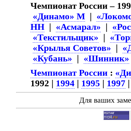
Чемпионат России – 19
«Динамо» М
|
«Локом
НН
|
«Асмарал»
|
«Ро
«Текстильщик»
|
«Тор
«Крылья Советов»
|
«
«Кубань»
|
«Шинник»
Чемпионат России
:
«Ди
1992 |
1994
|
1995
|
1997
Для ваших зам