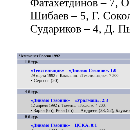
Фатахетдинов
– 7,
О
Шибаев
– 5,
Г. Соко
Судариков
– 4,
Д. П
Чемпионат России 1992
1-й тур.
«Текстильщик» – «Динамо-Газовик». 1:0
29 марта 1992 г. Камышин. «Текстильщик». 7 300.
• Сергеев (20).
4-й тур.
«Динамо-Газовик» – «Уралмаш». 2:3
12 апреля 1992 г. Тюмень. «Геолог». 4 200.
• Зарва (65), Рева (75) — Андреев (38, 52), Блужин
6-й тур.
«Динамо-Газовик» – ЦСКА. 0:1