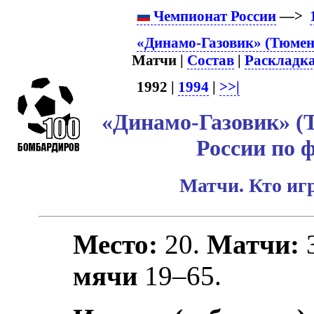
Чемпионат России
—>
«Динамо-Газовик» (Тюмень
Матчи |
Состав
|
Раскладк
1992 |
1994
|
>>|
«Динамо-Газовик» (
России по 
Матчи. Кто игр
Место:
20.
Матчи:
мячи
19–65.