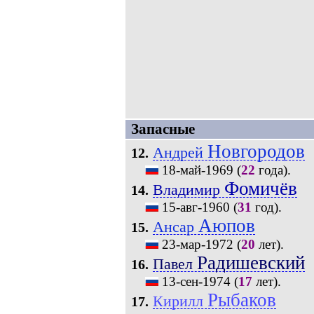
Запасные
Новгородов
Андрей
12.
18-май-1969
(
22
года).
Фомичёв
Владимир
14.
15-авг-1960
(
31
год).
Аюпов
Ансар
15.
23-мар-1972
(
20
лет).
Радишевский
Павел
16.
13-сен-1974
(
17
лет).
Рыбаков
Кирилл
17.