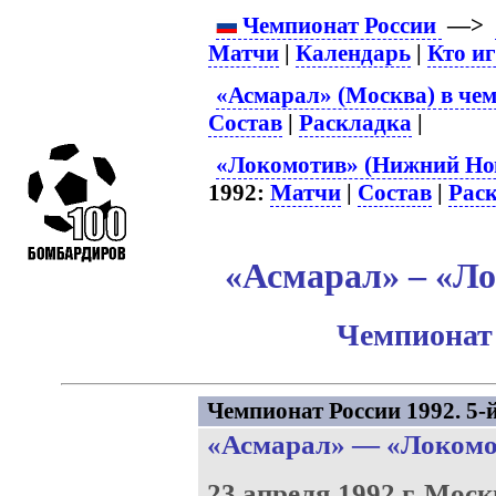
Чемпионат России
—>
Матчи
|
Календарь
|
Кто и
«Асмарал» (Москва) в чем
Состав
|
Раскладка
|
«Локомотив» (Нижний Нов
1992:
Матчи
|
Состав
|
Рас
«Асмарал» – «Ло
Чемпионат 
Чемпионат России 1992. 5-й
«Асмарал»
—
«Локомо
23 апреля 1992 г.
Моск