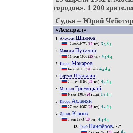
городок».
1 200 зрителе
Судья – Юрий Чеботар
«Асмарал»
Шиянов
Алексей
1.
3
3
12-мар-1973
(
19
лет).
3
3
Путилин
Максим
2.
4
4
11-июн-1966
(
25
лет).
4
4
Макаров
Игорь
3.
4
4
6-фев-1961
(
31
год).
4
4
Шульгин
Сергей
4.
4
4
22-фев-1963
(
29
лет).
4
4
Гремяцкий
Михаил
5.
1
1
9-янв-1968
(
24
года).
1
1
Асланян
Игорь
6.
4
4
27-мар-1967
(
25
лет).
4
4
Клюев
Денис
7.
4
4
7-сен-1973
(
18
лет).
4
4
Панфёров
, 77'
Глеб
13.
4
29-май-1970
(
21
год).