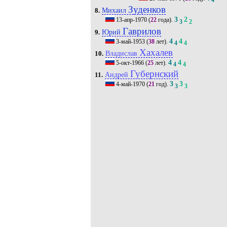
4
Зуденков
Михаил
8.
3
2
13-апр-1970
(
22
года).
3
2
Гаврилов
Юрий
9.
4
4
3-май-1953
(
38
лет).
4
4
Хахалев
Владислав
10.
4
4
5-окт-1966
(
25
лет).
4
4
Губернский
Андрей
11.
3
3
4-май-1970
(
21
год).
3
3