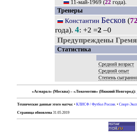
11-май-1969
(
22
года).
Тренеры
Бесков
(
7
Константин
4
года).
: +2 =
2
–0
Предупреждены Гремя
Статистика
Средний возраст
Средний опыт
Степень сыгранн
«Асмарал» (Москва) – «Локомотив» (Нижний Новгород):
Технические данные этого матча:
•
КЛИСФ / Футбол России
. •
Спорт-Эксп
Страница обновлена
31.05.2019