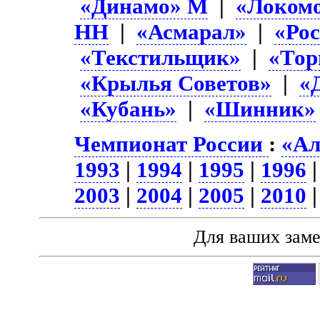
«Динамо» М
|
«Локом
НН
|
«Асмарал»
|
«Ро
«Текстильщик»
|
«Тор
«Крылья Советов»
|
«
«Кубань»
|
«Шинник»
Чемпионат России
:
«Ал
1993
|
1994
|
1995
|
1996
2003
|
2004
|
2005
|
2010
Для ваших зам