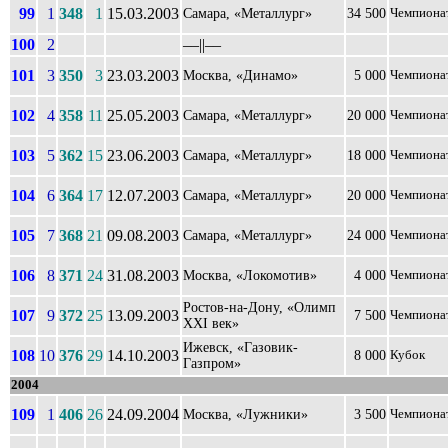
99
1
348
1
15.03.2003
Самара, «Металлург»
34 500
Чемпиона
100
2
––||––
101
3
350
3
23.03.2003
Москва, «Динамо»
5 000
Чемпиона
102
4
358
11
25.05.2003
Самара, «Металлург»
20 000
Чемпиона
103
5
362
15
23.06.2003
Самара, «Металлург»
18 000
Чемпиона
104
6
364
17
12.07.2003
Самара, «Металлург»
20 000
Чемпиона
105
7
368
21
09.08.2003
Самара, «Металлург»
24 000
Чемпиона
106
8
371
24
31.08.2003
Москва, «Локомотив»
4 000
Чемпиона
Ростов-на-Дону, «Олимп
107
9
372
25
13.09.2003
7 500
Чемпиона
XXI век»
Ижевск, «Газовик-
108
10
376
29
14.10.2003
8 000
Кубок
Газпром»
2004
109
1
406
26
24.09.2004
Москва, «Лужники»
3 500
Чемпиона