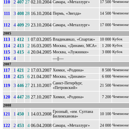
110
2
407
27
02.10.2004
Самара, «Металлург»
17 500
Чемпиона
111
3
408
28
16.10.2004
Пермь, «Звезда»
14 500
Чемпиона
112
4
409
29
23.10.2004
Самара, «Металлург»
17 000
Чемпиона
2005
113
1
412
1
07.03.2005
Владикавказ, «Спартак»
10 000
Кубок
114
2
413
2
16.03.2005
Москва, «Динамо, МСА»
1 200
Кубок
115
3
415
4
20.04.2005
Москва, «Лужники»
3 000
Кубок
116
4
––||––
2007
117
1
421
2
17.03.2007
Химки, «Родина»
8 500
Чемпиона
118
2
425
6
21.04.2007
Москва, «Динамо»
6 000
Чемпиона
Санкт-Петербург,
119
3
446
27
21.10.2007
21 500
Чемпиона
«Петровский»
120
4
447
28
27.10.2007
Химки, «Родина»
7 200
Чемпиона
2008
Грозный, «им. Султана
121
1
450
1
14.03.2008
10 100
Чемпиона
Билимханова»
122
2
453
4
06.04.2008
Самара, «Металлург»
24 000
Чемпиона