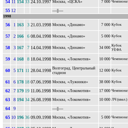
54
11
154
33
24.10.1997
Москва, «ЦСКА»
7 000
Чемпиона
55
12
––||––
1998
56
1
163
3
21.03.1998
Москва, «Динамо»
7 000
Кубок
57
2
166
6
08.04.1998
Москва, «Динамо»
5 000
Кубок
Кубок
58
3
167
7
14.04.1998
Москва, «Динамо»
34 000
УЕФА
59
4
168
8
18.04.1998
Москва, «Локомотив»
10 000
Чемпиона
Волгоград, Центральный
60
5
171
11
28.04.1998
12 000
Кубок
стадион
61
6
178
18
07.06.1998
Москва, «Лужники»
38 000
Кубок
62
7
179
19
11.06.1998
Москва, «Локомотив»
17 000
Чемпиона
63
8
194
34
26.08.1998
Москва, «Локомотив»
10 000
ЛЧ (квал.)
64
9
––||––
65
10
196
36
09.09.1998
Москва, «Локомотив»
5 000
Чемпиона