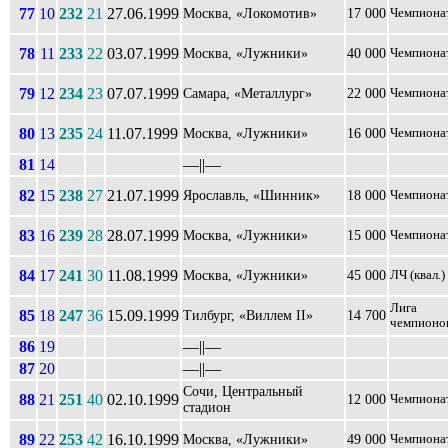
77
10
232
21
27.06.1999
Москва, «Локомотив»
17 000
Чемпиона
78
11
233
22
03.07.1999
Москва, «Лужники»
40 000
Чемпиона
79
12
234
23
07.07.1999
Самара, «Металлург»
22 000
Чемпиона
80
13
235
24
11.07.1999
Москва, «Лужники»
16 000
Чемпиона
81
14
––||––
82
15
238
27
21.07.1999
Ярославль, «Шинник»
18 000
Чемпиона
83
16
239
28
28.07.1999
Москва, «Лужники»
15 000
Чемпиона
84
17
241
30
11.08.1999
Москва, «Лужники»
45 000
ЛЧ (квал.)
Лига
85
18
247
36
15.09.1999
Тилбург, «Виллем II»
14 700
чемпионо
86
19
––||––
87
20
––||––
Сочи, Центральный
88
21
251
40
02.10.1999
12 000
Чемпиона
стадион
89
22
253
42
16.10.1999
Москва, «Лужники»
49 000
Чемпиона