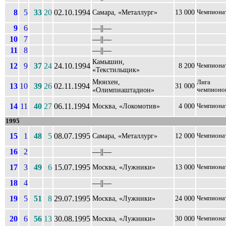
8
5
33
20
02.10.1994
Самара, «Металлург»
13 000
Чемпиона
9
6
––||––
10
7
––||––
11
8
––||––
Камышин,
12
9
37
24
24.10.1994
8 200
Чемпиона
«Текстильщик»
Мюнхен,
Лига
13
10
39
26
02.11.1994
31 000
«Олимпиаштадион»
чемпионо
14
11
40
27
06.11.1994
Москва, «Локомотив»
4 000
Чемпиона
1995
15
1
48
5
08.07.1995
Самара, «Металлург»
12 000
Чемпиона
16
2
––||––
17
3
49
6
15.07.1995
Москва, «Лужники»
13 000
Чемпиона
18
4
––||––
19
5
51
8
29.07.1995
Москва, «Лужники»
24 000
Чемпиона
20
6
56
13
30.08.1995
Москва, «Лужники»
30 000
Чемпиона