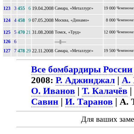
123
3
455
6
19.04.2008
Самара, «Металлург»
19 000
Чемпиона
124
4
458
9
07.05.2008
Москва, «Динамо»
8 000
Чемпиона
125
5
470
21
31.08.2008
Томск, «Труд»
12 000
Чемпиона
126
6
––||––
127
7
478
29
22.11.2008
Самара, «Металлург»
19 500
Чемпиона
Все бомбардиры России
2008:
Р. Аджинджал
|
А.
О. Иванов
|
Т. Калачёв
Савин
|
И. Таранов
| А.
Для ваших зам