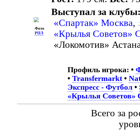
Выступал за клубы
«Спартак» Москва
,
Фото
«Крылья Советов» 
РПЛ
«Локомотив» Астана
Профиль игрока:
•
Ф
•
Transfermarkt
•
Nat
Экспресс - Футбол
•
«Крылья Советов» 
Всего за р
уров