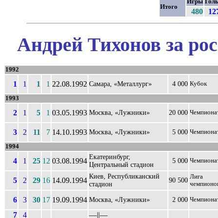
Игры
Гол
Итого
480
12
Андрей Тихонов за ро
1992
1
1
1
1
22.08.1992
Самара, «Металлург»
4 000
Кубок
1993
2
1
5
1
03.05.1993
Москва, «Лужники»
20 000
Чемпиона
3
2
11
7
14.10.1993
Москва, «Лужники»
5 000
Чемпиона
1994
Екатеринбург,
4
1
25
12
03.08.1994
5 000
Чемпиона
Центральный стадион
Киев, Республиканский
Лига
5
2
29
16
14.09.1994
90 500
стадион
чемпионо
6
3
30
17
19.09.1994
Москва, «Лужники»
2 000
Чемпиона
7
4
––||––