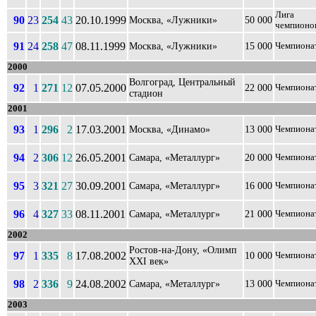
Лига
90
23
254
43
20.10.1999
Москва, «Лужники»
50 000
чемпионо
91
24
258
47
08.11.1999
Москва, «Лужники»
15 000
Чемпиона
2000
Волгоград, Центральный
92
1
271
12
07.05.2000
22 000
Чемпиона
стадион
2001
93
1
296
2
17.03.2001
Москва, «Динамо»
13 000
Чемпиона
94
2
306
12
26.05.2001
Самара, «Металлург»
20 000
Чемпиона
95
3
321
27
30.09.2001
Самара, «Металлург»
16 000
Чемпиона
96
4
327
33
08.11.2001
Самара, «Металлург»
21 000
Чемпиона
2002
Ростов-на-Дону, «Олимп
97
1
335
8
17.08.2002
10 000
Чемпиона
XXI век»
98
2
336
9
24.08.2002
Самара, «Металлург»
13 000
Чемпиона
2003