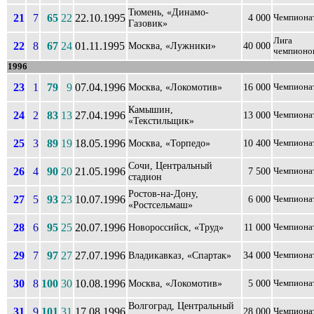
Тюмень, «Динамо-
21
7
65
22
22.10.1995
4 000
Чемпиона
Газовик»
Лига
22
8
67
24
01.11.1995
Москва, «Лужники»
40 000
чемпионо
1996
23
1
79
9
07.04.1996
Москва, «Локомотив»
16 000
Чемпиона
Камышин,
24
2
83
13
27.04.1996
13 000
Чемпиона
«Текстильщик»
25
3
89
19
18.05.1996
Москва, «Торпедо»
10 400
Чемпиона
Сочи, Центральный
26
4
90
20
21.05.1996
7 500
Чемпиона
стадион
Ростов-на-Дону,
27
5
93
23
10.07.1996
6 000
Чемпиона
«Ростсельмаш»
28
6
95
25
20.07.1996
Новороссийск, «Труд»
11 000
Чемпиона
29
7
97
27
27.07.1996
Владикавказ, «Спартак»
34 000
Чемпиона
30
8
100
30
10.08.1996
Москва, «Локомотив»
5 000
Чемпиона
Волгоград, Центральный
31
9
101
31
17.08.1996
28 000
Чемпиона