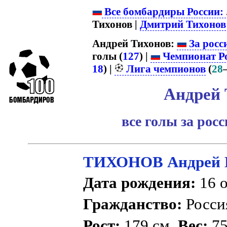
Все бомбардиры России:
Тихонов |
Дмитрий Тихонов
Андрей Тихонов:
За росс
голы (
127
) |
Чемпионат Р
18
) |
Лига чемпионов
(
28
Андрей 
все голы за рос
ТИХОНОВ Андрей 
Дата рождения:
16 о
Гражданство:
Росс
Рост:
179 см.
Вес:
75