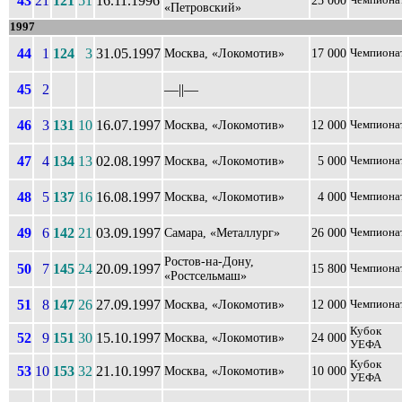
43
21
121
51
16.11.1996
25 000
Чемпиона
«Петровский»
1997
44
1
124
3
31.05.1997
Москва, «Локомотив»
17 000
Чемпиона
45
2
––||––
46
3
131
10
16.07.1997
Москва, «Локомотив»
12 000
Чемпиона
47
4
134
13
02.08.1997
Москва, «Локомотив»
5 000
Чемпиона
48
5
137
16
16.08.1997
Москва, «Локомотив»
4 000
Чемпиона
49
6
142
21
03.09.1997
Самара, «Металлург»
26 000
Чемпиона
Ростов-на-Дону,
50
7
145
24
20.09.1997
15 800
Чемпиона
«Ростсельмаш»
51
8
147
26
27.09.1997
Москва, «Локомотив»
12 000
Чемпиона
Кубок
52
9
151
30
15.10.1997
Москва, «Локомотив»
24 000
УЕФА
Кубок
53
10
153
32
21.10.1997
Москва, «Локомотив»
10 000
УЕФА