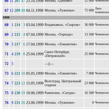
66
11
207
47
25.10.1998
Москва, «Динамо»
21 000
Чемпиона
Лига
67
12
209
49
04.11.1998
Москва, «Лужники»
75 000
чемпионо
1999
68
1
214
3
03.04.1999
Владикавказ, «Спартак»
36 000
Чемпиона
69
2
215
4
07.04.1999
Москва, «Торпедо»
13 500
Чемпиона
70
3
217
6
17.04.1999
Москва, «Локомотив»
18 000
Чемпиона
Санкт-Петербург,
71
4
219
8
25.04.1999
25 000
Чемпиона
«Петровский»
72
5
––||––
73
6
221
10
05.05.1999
Москва, «Локомотив»
7 000
Чемпиона
Волгоград, Центральный
74
7
223
12
15.05.1999
23 000
Чемпиона
стадион
75
8
230
19
19.06.1999
Раменское, «Сатурн»
16 500
Чемпиона
76
9
231
20
23.06.1999
Москва, «Лужники»
0
Чемпиона