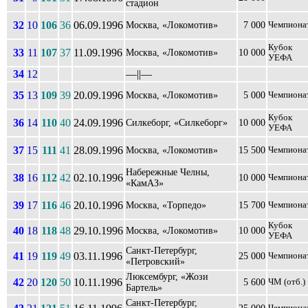
стадион
32
10
106
36
06.09.1996
Москва, «Локомотив»
7 000
Чемпиона
Кубок
33
11
107
37
11.09.1996
Москва, «Локомотив»
10 000
УЕФА
34
12
––||––
35
13
109
39
20.09.1996
Москва, «Локомотив»
5 000
Чемпиона
Кубок
36
14
110
40
24.09.1996
Силкеборг, «Силкеборг»
10 000
УЕФА
37
15
111
41
28.09.1996
Москва, «Локомотив»
15 500
Чемпиона
Набережные Челны,
38
16
112
42
02.10.1996
10 000
Чемпиона
«КамАЗ»
39
17
116
46
20.10.1996
Москва, «Торпедо»
15 700
Чемпиона
Кубок
40
18
118
48
29.10.1996
Москва, «Локомотив»
10 000
УЕФА
Санкт-Петербург,
41
19
119
49
03.11.1996
25 000
Чемпиона
«Петровский»
Люксембург, «Жози
42
20
120
50
10.11.1996
5 600
ЧМ (отб.)
Бартель»
Санкт-Петербург,