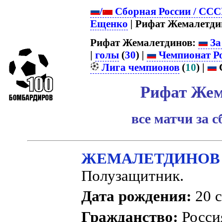
/
Сборная России / ССС
Ещенко
| Рифат Жемалетди
Рифат Жемалетдинов:
За
|
голы
(
30
) |
Чемпионат Р
Лига чемпионов
(
10
) |
С
Рифат Жем
все матчи за 
ЖЕМАЛЕТДИНОВ Р
Полузащитник.
Дата рождения:
20 с
Гражданство:
Росс