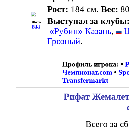
Рост:
184 см.
Вес:
80
Выступал за клубы
Фото
РПЛ
«Рубин» Казань
,
Грозный
.
Профиль игрока:
•
Чемпионат.com
•
Spo
Transfermarkt
Рифат Жемалетд
Всего за с