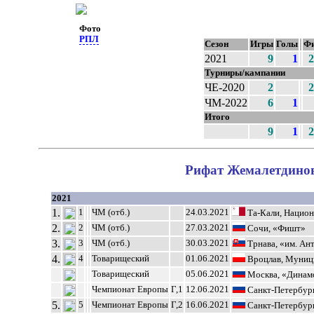
Фото
РПЛ
Сезон
Игры
Голы
Фи
2021
9
1
2
Турниры/кампании
ЧЕ-2020
2
2
ЧМ-2022
6
1
Итого
9
1
2
Рифат Жемалетдинов 
2021
1.
1
ЧМ (отб.)
24.03.2021
Та-Кали, Национ
2.
2
ЧМ (отб.)
27.03.2021
Сочи, «Фишт»
3.
3
ЧМ (отб.)
30.03.2021
Трнава, «им. Ан
4.
4
Товарищеский
01.06.2021
Вроцлав, Муниц
Товарищеский
05.06.2021
Москва, «Динам
Чемпионат Европы
Г,1
12.06.2021
Санкт-Петербург
5.
5
Чемпионат Европы
Г,2
16.06.2021
Санкт-Петербург