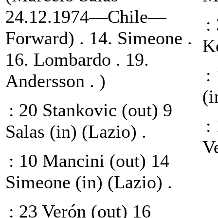
24.12.1974—Chile—
:
Forward) . 14. Simeone .
K
16. Lombardo . 19.
:
Andersson . )
(
: 20 Stankovic (out) 9
:
Salas (in) (Lazio) .
V
: 10 Mancini (out) 14
Simeone (in) (Lazio) .
: 23 Verón (out) 16