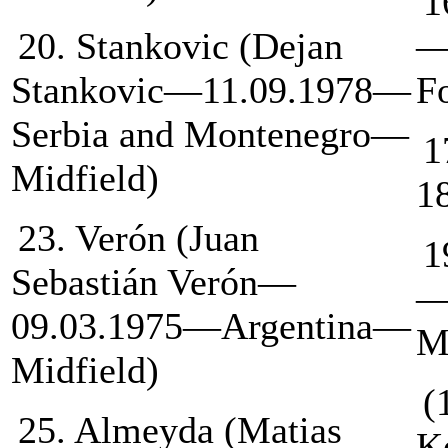
1
20. Stankovic (Dejan
—
Stankovic—11.09.1978—
F
Serbia and Montenegro—
1
Midfield)
1
23. Verón (Juan
1
Sebastián Verón—
—
09.03.1975—Argentina—
M
Midfield)
(
25. Almeyda (Matias
K