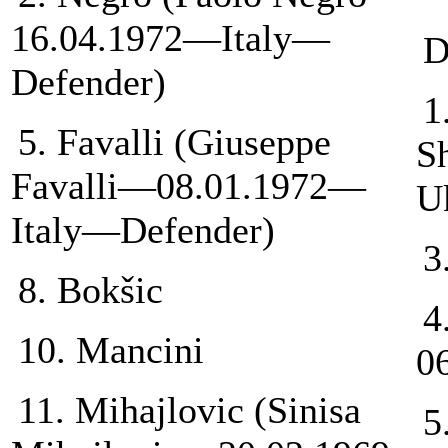
16.04.1972—Italy—
D
Defender)
1
5. Favalli (Giuseppe
S
Favalli—08.01.1972—
U
Italy—Defender)
3
8. Bokšic
4
10. Mancini
0
11. Mihajlovic (Sinisa
5