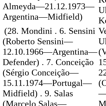
Almeyda—21.12.1973—
U
Argentina—Midfield)
K
(28. Mondini . 6. Sensini
V
(Roberto Sensini—
U
12.10.1966—Argentina—
(
Defender) . 7. Conceição
1
(Sérgio Conceição—
2
15.11.1974—Portugal—
(
Midfield) . 9. Salas
—
(Marcelo Salas—
M