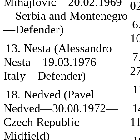
Mihajlovic—20.02.1969
0
—Serbia and Montenegro
6
—Defender)
1
13. Nesta (Alessandro
7
Nesta—19.03.1976—
2
Italy—Defender)
1
18. Nedved (Pavel
Nedved—30.08.1972—
1
Czech Republic—
1
Midfield)