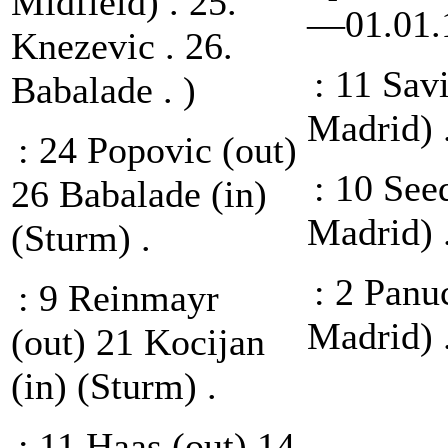
Midfield) . 25.
—01.01.
Knezevic . 26.
: 11 Sav
Babalade . )
Madrid) 
: 24 Popovic (out)
: 10 See
26 Babalade (in)
Madrid) 
(Sturm) .
: 2 Panu
: 9 Reinmayr
Madrid) 
(out) 21 Kocijan
(in) (Sturm) .
: 11 Haas (out) 14