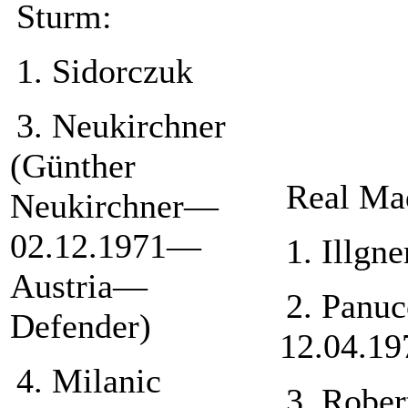
Sturm:
1. Sidorczuk
3. Neukirchner
(Günther
Real Ma
Neukirchner—
02.12.1971—
1. Illgne
Austria—
2. Panuc
Defender)
12.04.1
4. Milanic
3. Rober