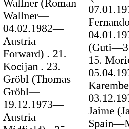
Wallner (Roman
07.01.1
Wallner—
Fernand
04.02.1982—
04.01.19
Austria—
(Guti—3
Forward) . 21.
15. Mori
Kocijan . 23.
05.04.1
Gröbl (Thomas
Karembe
Gröbl—
03.12.19
19.12.1973—
Jaime (
Austria—
Spain—Mi