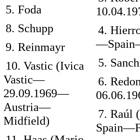
5. Foda
10.04.1
8. Schupp
4. Hier
—Spain—
9. Reinmayr
5. Sanch
10. Vastic (Ivica
Vastic—
6. Redo
29.09.1969—
06.06.1
Austria—
7. Raúl
Midfield)
Spain—F
11. Haas (Mario