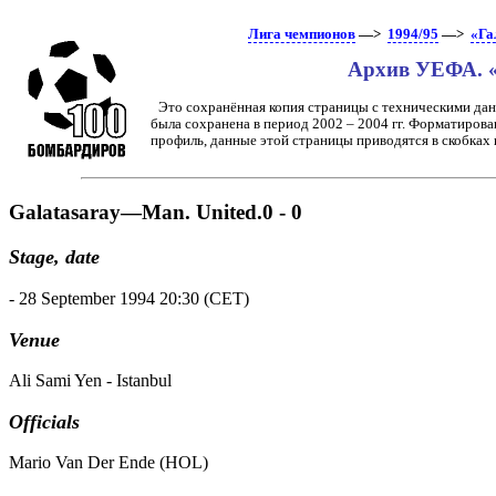
Лига чемпионов
—>
1994/95
—>
«Га
Архив УЕФА. «
Это сохранённая копия страницы с техническими дан
была сохранена в период 2002 – 2004 гг. Форматирова
профиль, данные этой страницы приводятся в скобках
Galatasaray—Man. United.0 - 0
Stage, date
- 28 September 1994 20:30 (CET)
Venue
Ali Sami Yen - Istanbul
Officials
Mario Van Der Ende (HOL)