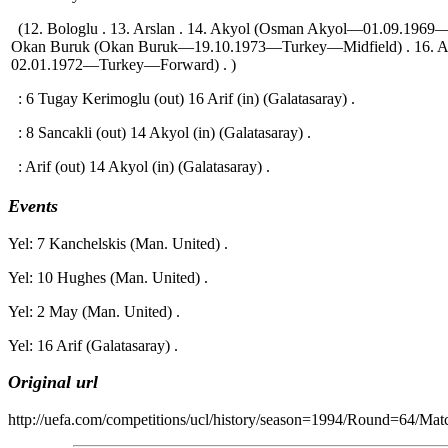
(12. Bologlu . 13. Arslan . 14. Akyol (Osman Akyol—01.09.1969—
Okan Buruk (Okan Buruk—19.10.1973—Turkey—Midfield) . 16. A
02.01.1972—Turkey—Forward) . )
: 6 Tugay Kerimoglu (out) 16 Arif (in) (Galatasaray) .
: 8 Sancakli (out) 14 Akyol (in) (Galatasaray) .
: Arif (out) 14 Akyol (in) (Galatasaray) .
Events
Yel: 7 Kanchelskis (Man. United) .
Yel: 10 Hughes (Man. United) .
Yel: 2 May (Man. United) .
Yel: 16 Arif (Galatasaray) .
Original url
http://uefa.com/competitions/ucl/history/season=1994/Round=64/M