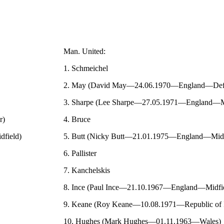
Man. United:
1. Schmeichel
2. May (David May—24.06.1970—England—Def
3. Sharpe (Lee Sharpe—27.05.1971—England—Mi
r)
4. Bruce
field)
5. Butt (Nicky Butt—21.01.1975—England—Midf
6. Pallister
7. Kanchelskis
8. Ince (Paul Ince—21.10.1967—England—Midfie
9. Keane (Roy Keane—10.08.1971—Republic of 
10. Hughes (Mark Hughes—01.11.1963—Wales)