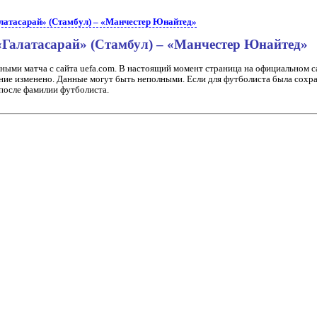
латасарай» (Стамбул) – «Манчестер Юнайтед»
Галатасарай» (Стамбул) – «Манчестер Юнайтед»
ными матча с сайта uefa.com. В настоящий момент страница на официальном 
ние изменено. Данные могут быть неполными. Если для футболиста была сохра
 после фамилии футболиста.