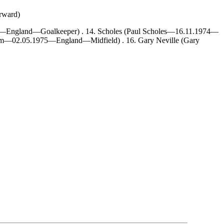
rward)
68—England—Goalkeeper) . 14. Scholes (Paul Scholes—16.11.1974—
m—02.05.1975—England—Midfield) . 16. Gary Neville (Gary