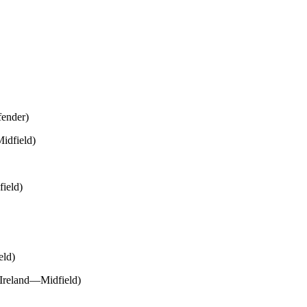
ender)
dfield)
ield)
ld)
Ireland—Midfield)