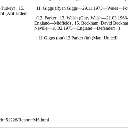
Turkey) . 15.
11. Giggs (Ryan Giggs—29.11.1973—Wales—Fo
rif (Arif Erdem—
(12. Parker . 13. Walsh (Gary Walsh—21.03.19
England—Midfield) . 15. Beckham (David Beckha
Neville—18.02.1975—England—Defender) . )
: 11 Giggs (out) 12 Parker (in) (Man. United) .
atch=51226/Report=MS.html