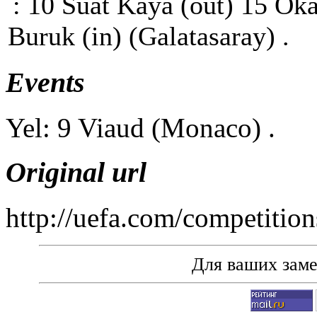
: 10 Suat Kaya (out) 15 Ok
Buruk (in) (Galatasaray) .
Events
Yel: 9 Viaud (Monaco) .
Original url
http://uefa.com/competiti
Для ваших зам