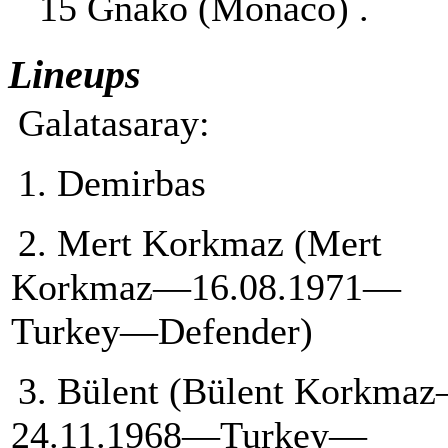
15 Gnako (Monaco) .
Lineups
Galatasaray:
1. Demirbas
2. Mert Korkmaz (Mert
Korkmaz—16.08.1971—
Turkey—Defender)
3. Bülent (Bülent Korkma
24.11.1968—Turkey—