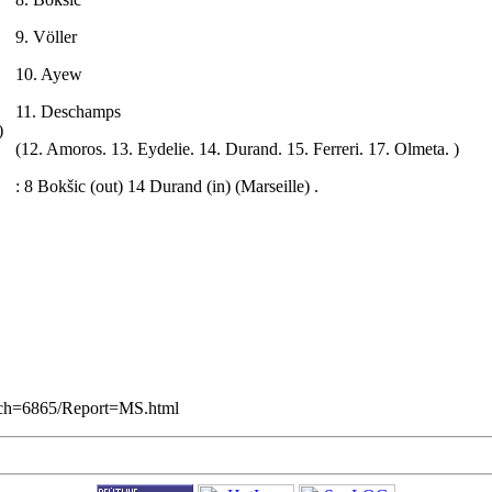
9. Völler
10. Ayew
11. Deschamps
)
(12. Amoros. 13. Eydelie. 14. Durand. 15. Ferreri. 17. Olmeta. )
: 8 Bokšic (out) 14 Durand (in) (Marseille) .
atch=6865/Report=MS.html