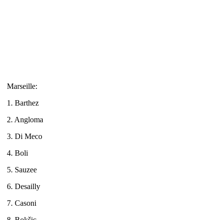
Marseille:
1. Barthez
2. Angloma
3. Di Meco
4. Boli
5. Sauzee
6. Desailly
7. Casoni
8. Bokšic