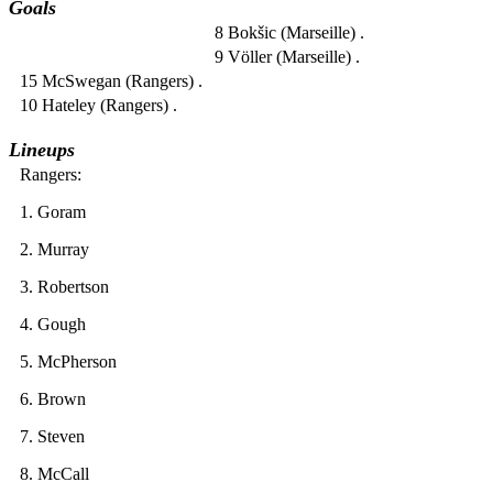
Goals
8 Bokšic (Marseille) .
9 Völler (Marseille) .
15 McSwegan (Rangers) .
10 Hateley (Rangers) .
Lineups
Rangers:
1. Goram
2. Murray
3. Robertson
4. Gough
5. McPherson
6. Brown
7. Steven
8. McCall