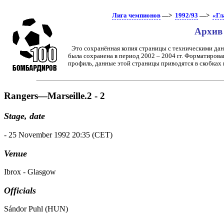
Лига чемпионов
—>
1992/93
—>
«Гл
Архив
Это сохранённая копия страницы с техническими дан
была сохранена в период 2002 – 2004 гг. Форматирова
профиль, данные этой страницы приводятся в скобках
Rangers—Marseille.2 - 2
Stage, date
- 25 November 1992 20:35 (CET)
Venue
Ibrox - Glasgow
Officials
Sándor Puhl (HUN)