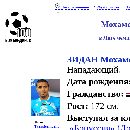
Лига чемпионов
—>
Футболисты
: ... |
З
| ...
Мохаме
в Лиге чем
ЗИДАН Мохам
Нападающий.
Дата рождения
Гражданство:
Рост:
172 см.
Выступал за к
Фото
«Боруссия» (Д
Transfermarkt